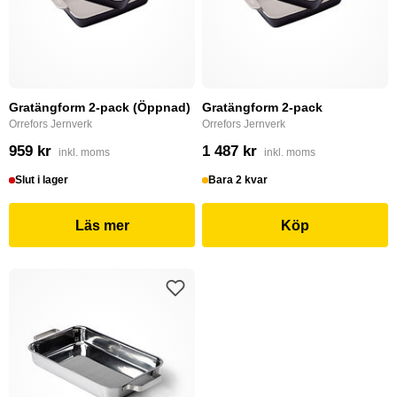
Gratängform 2-pack (Öppnad)
Gratängform 2-pack
Orrefors Jernverk
Orrefors Jernverk
959 kr
1 487 kr
inkl. moms
inkl. moms
Slut i lager
Bara 2 kvar
Läs mer
Köp