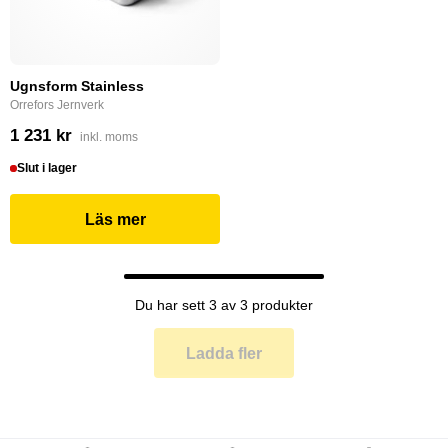
Ugnsform Stainless
Orrefors Jernverk
1 231 kr
inkl. moms
Slut i lager
Läs mer
Du har sett 3 av 3 produkter
Ladda fler