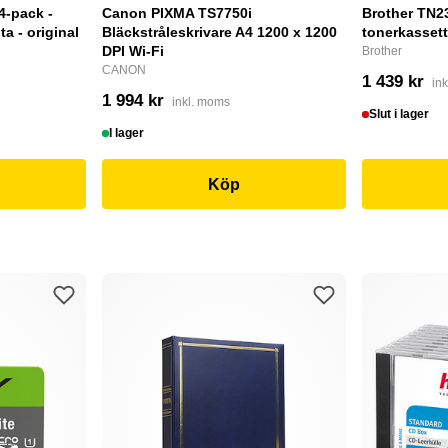
4-pack -
Canon PIXMA TS7750i
Brother TN232
a - original
Bläckstråleskrivare A4 1200 x 1200
tonerkassett
DPI Wi-Fi
Brother
CANON
1 439 kr
in
1 994 kr
inkl. moms
Slut i lager
I lager
Köp