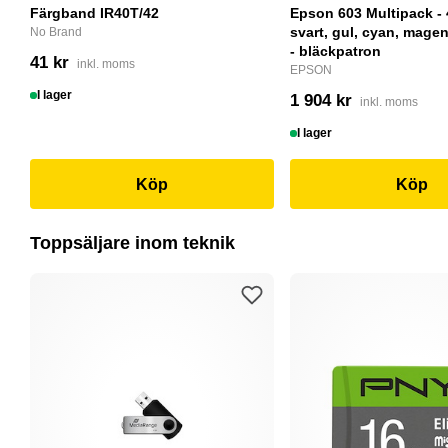
Färgband IR40T/42
Epson 603 Multipack - 
svart, gul, cyan, magent
No Brand
- bläckpatron
41 kr
inkl. moms
EPSON
I lager
1 904 kr
inkl. moms
I lager
Köp
Köp
Toppsäljare inom teknik