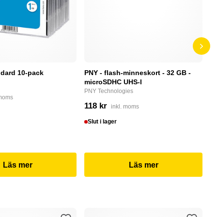
dard 10-pack
PNY - flash-minneskort - 32 GB -
F
microSDHC UHS-I
P
PNY Technologies
F
 moms
118 kr
4
inkl. moms
Slut i lager
I
Läs mer
Läs mer