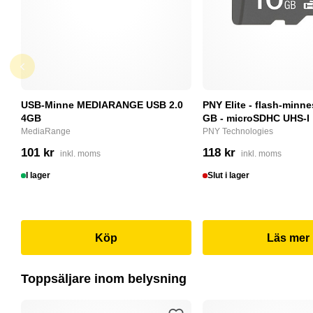
USB-Minne MEDIARANGE USB 2.0
PNY Elite - flash-minne
4GB
GB - microSDHC UHS-I
MediaRange
PNY Technologies
101 kr
118 kr
inkl. moms
inkl. moms
I lager
Slut i lager
Köp
Läs mer
Toppsäljare inom belysning