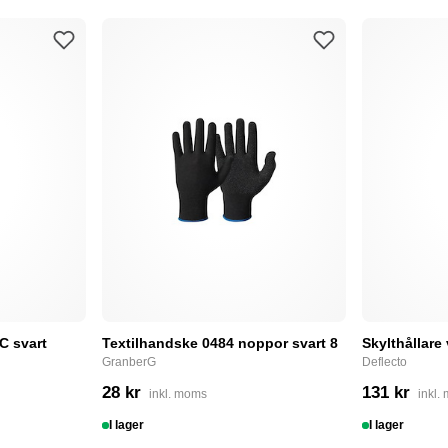
C svart
Textilhandske 0484 noppor svart 8
Skylthållare
GranberG
Deflecto
28 kr
131 kr
inkl. moms
inkl.
I lager
I lager