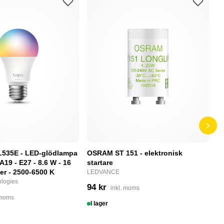
L535E - LED-glödlampa
OSRAM ST 151 - elektronisk
P
 A19 - E27 - 8.6 W - 16
startare
S
ger - 2500-6500 K
LEDVANCE
N
logies
94 kr
2
inkl. moms
 moms
I lager
I