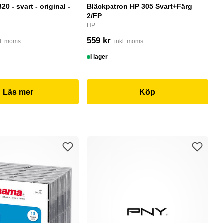
0 - svart - original -
Bläckpatron HP 305 Svart+Färg
B
2/FP
C
HP
4
559 kr
kl. moms
inkl. moms
I
I lager
Läs mer
Köp