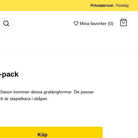
Privatperson
Företag
Mina favoriter (0)
Gå till kassan
-pack
 Eliason kommer dessa gratängformar. De passar
h är stapelbara i skåpet.
Köp