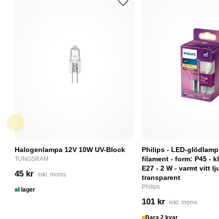
Halogenlampa 12V 10W UV-Block
Philips - LED-glödlam
filament - form: P45 - kl
TUNGSRAM
E27 - 2 W - varmt vitt lj
45 kr
inkl. moms
transparent
Philips
I lager
101 kr
inkl. moms
Bara 2 kvar