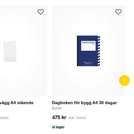
 vägg A4 stående
Dagboken för bygg A4 30 dagar
B
5
Burde
te
475 kr
 moms
inkl. moms
8
I lager
I