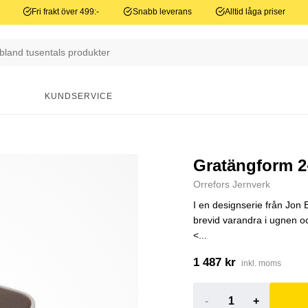
Fri frakt över 499:-
Snabb leverans
Alltid låga priser
N
KUNDSERVICE
Gratängform 2
Orrefors Jernverk
I en designserie från Jon
brevid varandra i ugnen oc
<...
1 487 kr
inkl. moms
-
+