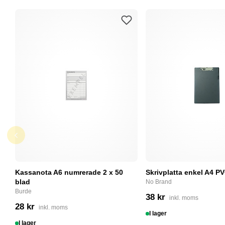
Kassanota A6 numrerade 2 x 50
Skrivplatta enkel A4 PV
blad
No Brand
Burde
38 kr
inkl. moms
28 kr
inkl. moms
I lager
I lager