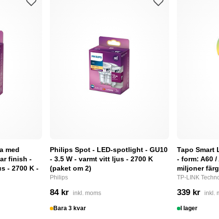
pa med
Philips Spot - LED-spotlight - GU10
Tapo Smart 
ar finish -
- 3.5 W - varmt vitt ljus - 2700 K
- form: A60 /
us - 2700 K -
(paket om 2)
miljoner fär
Philips
TP-LINK Techno
84 kr
339 kr
inkl. moms
inkl.
Bara 3 kvar
I lager