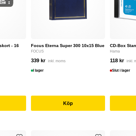
skort - 16
Focus Eterna Super 300 10x15 Blue
CD-Box Stan
FOCUS
Hama
339 kr
118 kr
inkl. moms
inkl.
I lager
Slut i lager
Köp