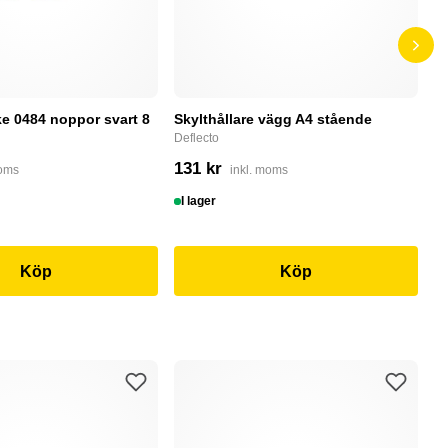
e 0484 noppor svart 8
Skylthållare vägg A4 stående
D
Deflecto
Bu
131 kr
4
moms
inkl. moms
I lager
I
Köp
Köp