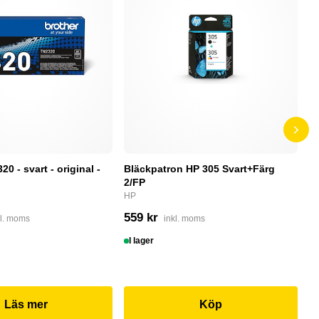
0 - svart - original -
Bläckpatron HP 305 Svart+Färg
B
2/FP
C
HP
4
559 kr
kl. moms
inkl. moms
I
I lager
Läs mer
Köp