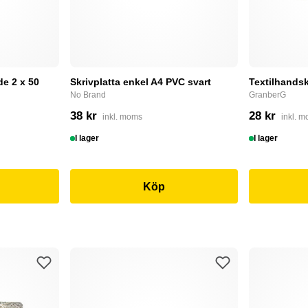
e 2 x 50
Skrivplatta enkel A4 PVC svart
Textilhandsk
No Brand
GranberG
38 kr
28 kr
inkl. moms
inkl. 
I lager
I lager
Köp