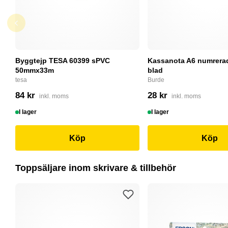
Byggtejp TESA 60399 sPVC
Kassanota A6 numrerad
50mmx33m
blad
tesa
Burde
84 kr
28 kr
inkl. moms
inkl. moms
I lager
I lager
Köp
Köp
Toppsäljare inom skrivare & tillbehör