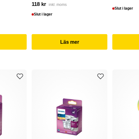
118 kr
inkl. moms
Slut i lager
Slut i lager
Läs mer