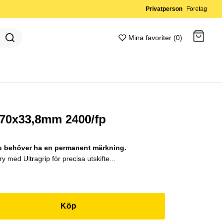
Privatperson
Företag
Mina favoriter (0)
Gå till kassan
 70x33,8mm 2400/fp
du behöver ha en permanent märkning.
ry med Ultragrip för precisa utskifte...
Köp