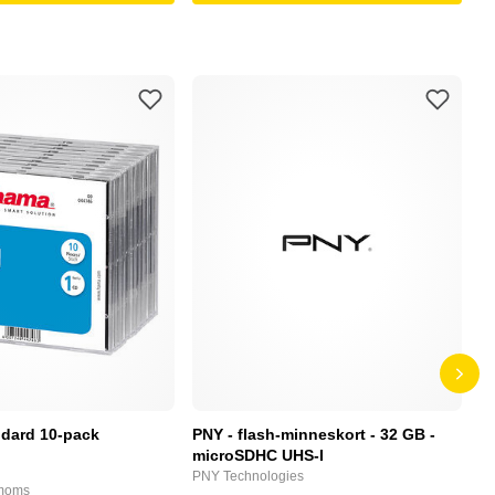
dard 10-pack
PNY - flash-minneskort - 32 GB -
F
microSDHC UHS-I
P
PNY Technologies
F
 moms