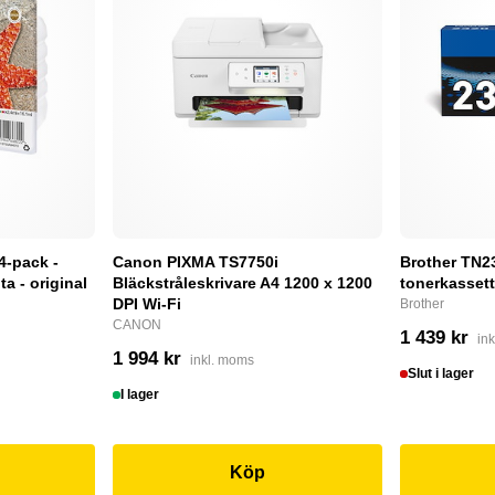
4-pack -
Canon PIXMA TS7750i
Brother TN232
a - original
Bläckstråleskrivare A4 1200 x 1200
tonerkassett
DPI Wi-Fi
Brother
CANON
1 439 kr
in
1 994 kr
inkl. moms
Slut i lager
I lager
Köp