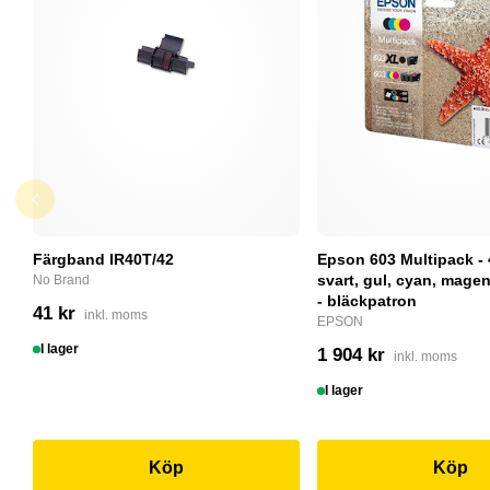
Färgband IR40T/42
Epson 603 Multipack - 
svart, gul, cyan, magent
No Brand
- bläckpatron
41 kr
inkl. moms
EPSON
I lager
1 904 kr
inkl. moms
I lager
Köp
Köp