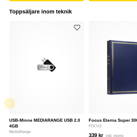
Toppsäljare inom teknik
USB-Minne MEDIARANGE USB 2.0
Focus Eterna Super 30
4GB
FOCUS
MediaRange
339 kr
inkl. moms