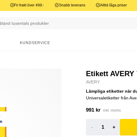
Fri frakt över 499:-
Snabb leverans
Alltid låga priser
N
KUNDSERVICE
Etikett AVERY
AVERY
Lämpliga etiketter när 
Universaletiketter från Ave
991 kr
inkl. moms
-
+