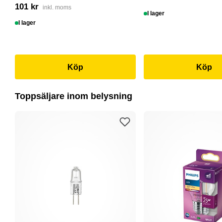
101 kr
inkl. moms
I lager
I lager
Köp
Köp
Toppsäljare inom belysning