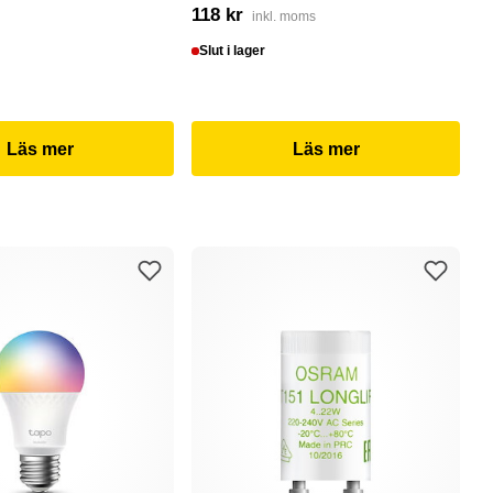
118 kr
4
inkl. moms
Slut i lager
I
Läs mer
Läs mer