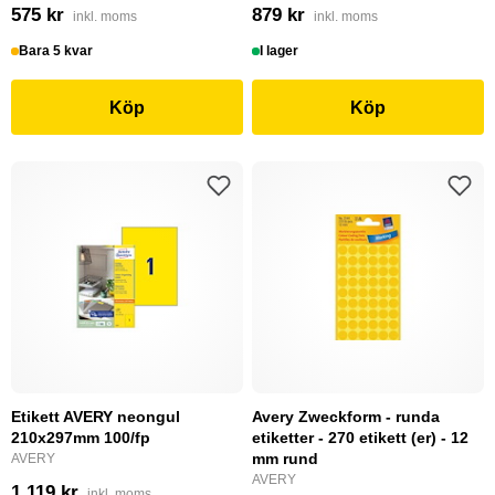
575 kr
879 kr
inkl. moms
inkl. moms
Bara 5 kvar
I lager
Köp
Köp
Etikett AVERY neongul
Avery Zweckform - runda
210x297mm 100/fp
etiketter - 270 etikett (er) - 12
mm rund
AVERY
AVERY
1 119 kr
inkl. moms