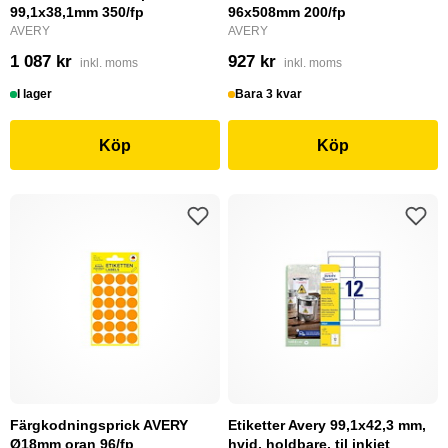
99,1x38,1mm 350/fp
96x508mm 200/fp
AVERY
AVERY
1 087 kr
927 kr
inkl. moms
inkl. moms
I lager
Bara 3 kvar
Köp
Köp
Färgkodningsprick AVERY
Etiketter Avery 99,1x42,3 mm,
Ø18mm oran 96/fp
hvid, holdbare, til inkjet