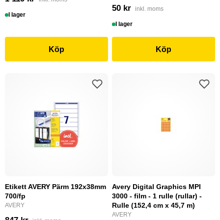
50 kr
inkl. moms
I lager
I lager
Köp
Köp
Etikett AVERY Pärm 192x38mm
Avery Digital Graphics MPI
700/fp
3000 - film - 1 rulle (rullar) -
Rulle (152,4 cm x 45,7 m)
AVERY
AVERY