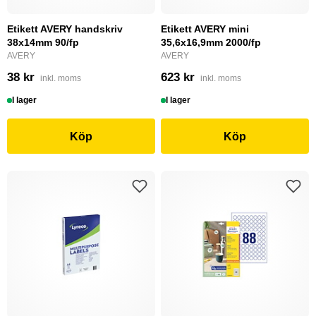
Etikett AVERY handskriv
Etikett AVERY mini
38x14mm 90/fp
35,6x16,9mm 2000/fp
AVERY
AVERY
38 kr
623 kr
inkl. moms
inkl. moms
I lager
I lager
Köp
Köp