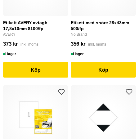
Etikett AVERY avtagb
Etikett med snöre 28x43mm
17,8x10mm 8100/fp
500/fp
AVERY
No Brand
373 kr
356 kr
inkl. moms
inkl. moms
I lager
I lager
Köp
Köp