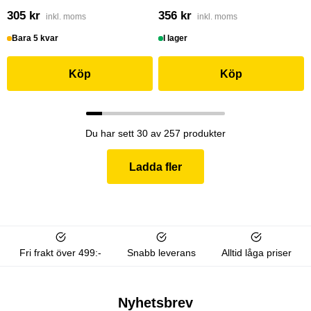
305 kr
356 kr
inkl. moms
inkl. moms
Bara 5 kvar
I lager
Köp
Köp
Du har sett 30 av 257 produkter
Ladda fler
Fri frakt över 499:-
Snabb leverans
Alltid låga priser
Nyhetsbrev