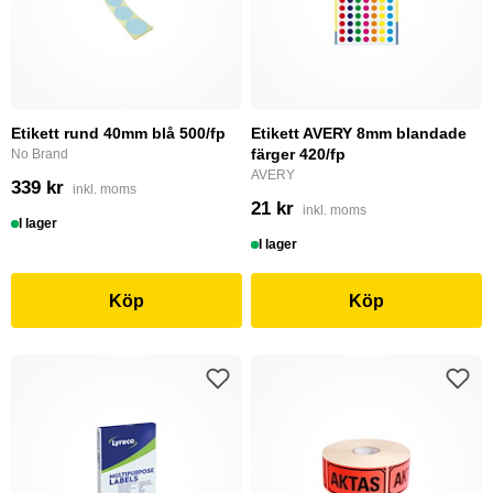
Etikett rund 40mm blå 500/fp
Etikett AVERY 8mm blandade
färger 420/fp
No Brand
AVERY
339 kr
inkl. moms
21 kr
inkl. moms
I lager
I lager
Köp
Köp