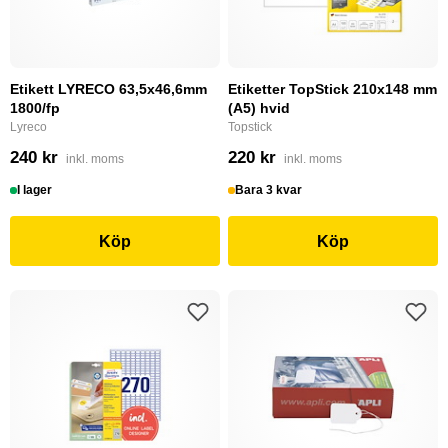
Etikett LYRECO 63,5x46,6mm
Etiketter TopStick 210x148 mm
1800/fp
(A5) hvid
Lyreco
Topstick
240 kr
220 kr
inkl. moms
inkl. moms
I lager
Bara 3 kvar
Köp
Köp