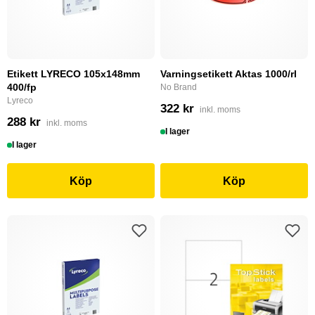
Etikett LYRECO 105x148mm
Varningsetikett Aktas 1000/rl
400/fp
No Brand
Lyreco
322 kr
inkl. moms
288 kr
inkl. moms
I lager
I lager
Köp
Köp