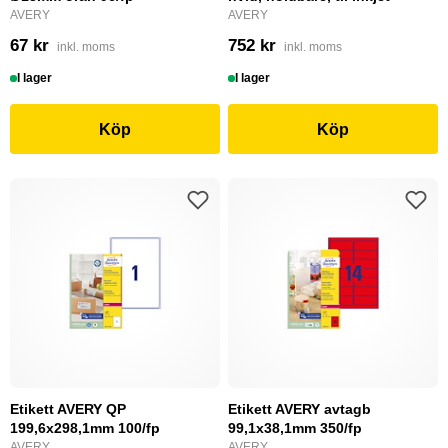
AVERY
AVERY
67 kr
752 kr
inkl. moms
inkl. moms
I lager
I lager
Köp
Köp
Etikett AVERY QP
Etikett AVERY avtagb
199,6x298,1mm 100/fp
99,1x38,1mm 350/fp
AVERY
AVERY