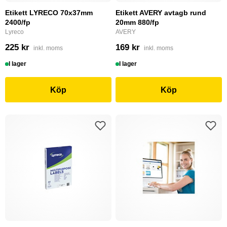
Etikett LYRECO 70x37mm
Etikett AVERY avtagb rund
2400/fp
20mm 880/fp
Lyreco
AVERY
225 kr
169 kr
inkl. moms
inkl. moms
I lager
I lager
Köp
Köp