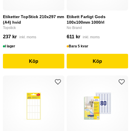
Etiketter TopStick 210x297 mm
Etikett Farligt Gods
(A4) hvid
100x100mm 1000/rl
Topstick
No Brand
237 kr
611 kr
inkl. moms
inkl. moms
I lager
Bara 5 kvar
Köp
Köp