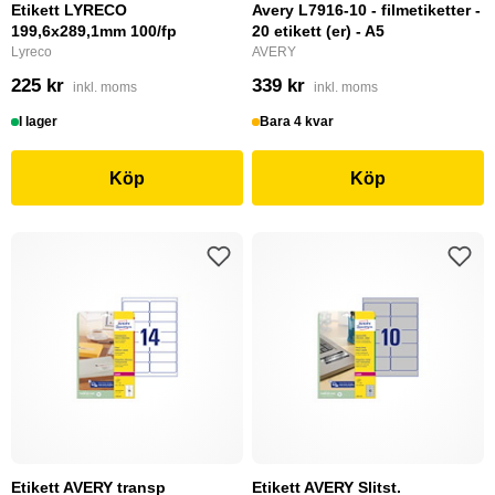
Etikett LYRECO
Avery L7916-10 - filmetiketter -
199,6x289,1mm 100/fp
20 etikett (er) - A5
Lyreco
AVERY
225 kr
339 kr
inkl. moms
inkl. moms
I lager
Bara 4 kvar
Köp
Köp
Etikett AVERY transp
Etikett AVERY Slitst.