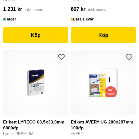
1 231 kr
607 kr
inkl. moms
inkl. moms
I lager
Bara 1 kvar
Köp
Köp
Etikett LYRECO 63,5x33,9mm
Etikett AVERY UG 200x297mm
6000/fp
100/fp
Lyreco PREMIUM
AVERY