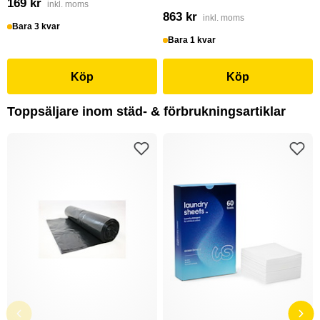
169 kr
inkl. moms
863 kr
inkl. moms
Bara 3 kvar
Bara 1 kvar
Köp
Köp
Toppsäljare inom städ- & förbrukningsartiklar