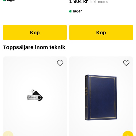
1 904 kr
inkl. moms
I lager
Köp
Köp
Toppsäljare inom teknik