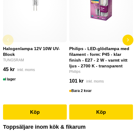
Halogenlampa 12V 10W UV-
Philips - LED-glödlampa med
Block
filament - form: P45 - klar
finish - E27 - 2 W - varmt vitt
TUNGSRAM
ljus - 2700 K - transparent
45 kr
inkl. moms
Philips
I lager
101 kr
inkl. moms
Bara 2 kvar
Köp
Köp
Toppsäljare inom kök & fikarum