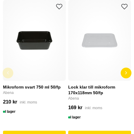
Mikroform svart 750 ml 50/fp
Lock klar till mikroform
170x118mm 50/fp
Abena
Abena
210 kr
inkl. moms
169 kr
inkl. moms
I lager
I lager