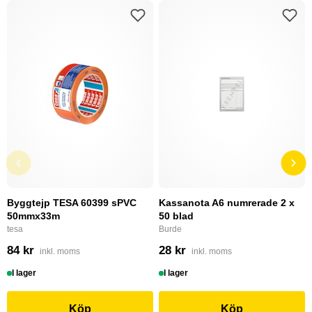
Byggtejp TESA 60399 sPVC
Kassanota A6 numrerade 2 x
50mmx33m
50 blad
tesa
Burde
84 kr
28 kr
inkl. moms
inkl. moms
I lager
I lager
Köp
Köp