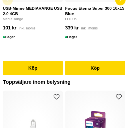
USB-Minne MEDIARANGE USB
Focus Eterna Super 300 10x15
2.0 4GB
Blue
MediaRange
FOCUS
101 kr
339 kr
inkl. moms
inkl. moms
I lager
I lager
Köp
Köp
Toppsäljare inom belysning