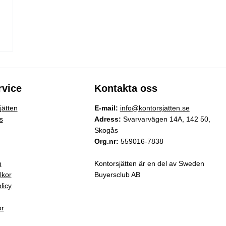
vice
Kontakta oss
ätten
E-mail:
info@kontorsjatten.se
s
Adress:
Svarvarvägen 14A, 142 50,
Skogås
Org.nr:
559016-7838
n
Kontorsjätten är en del av Sweden
lkor
Buyersclub AB
licy
or