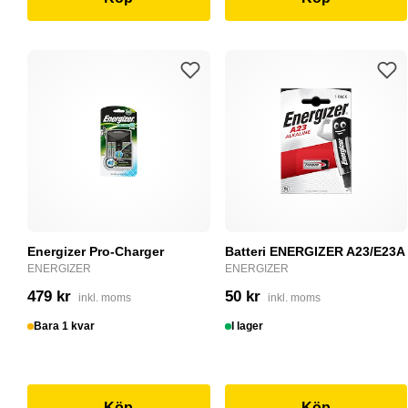
Energizer Pro-Charger
Batteri ENERGIZER A23/E23A
ENERGIZER
ENERGIZER
479 kr
50 kr
inkl. moms
inkl. moms
Bara 1 kvar
I lager
Köp
Köp