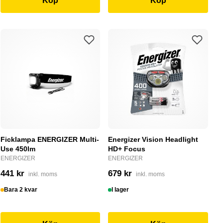
Köp
Köp
Ficklampa ENERGIZER Multi-
Energizer Vision Headlight
Use 450lm
HD+ Focus
ENERGIZER
ENERGIZER
441 kr
679 kr
inkl. moms
inkl. moms
Bara 2 kvar
I lager