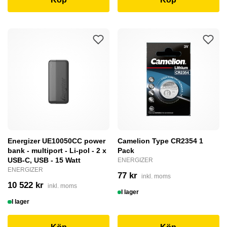
Energizer UE10050CC power
Camelion Type CR2354 1
bank - multiport - Li-pol - 2 x
Pack
USB-C, USB - 15 Watt
ENERGIZER
ENERGIZER
77 kr
inkl. moms
10 522 kr
inkl. moms
I lager
I lager