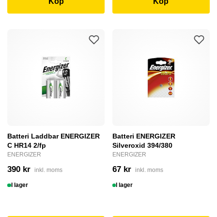
Köp
Köp
Batteri Laddbar ENERGIZER
Batteri ENERGIZER
C HR14 2/fp
Silveroxid 394/380
ENERGIZER
ENERGIZER
390 kr
67 kr
inkl. moms
inkl. moms
I lager
I lager