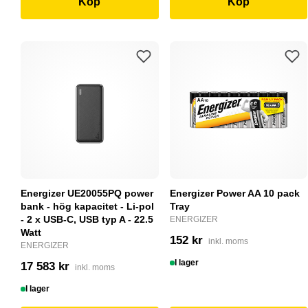
Köp
Köp
Energizer UE20055PQ power
Energizer Power AA 10 pack
bank - hög kapacitet - Li-pol
Tray
- 2 x USB-C, USB typ A - 22.5
ENERGIZER
Watt
152 kr
inkl. moms
ENERGIZER
I lager
17 583 kr
inkl. moms
I lager