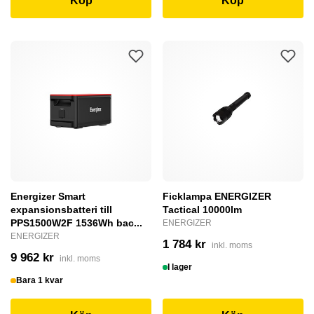
Köp
Köp
Energizer Smart
Ficklampa ENERGIZER
expansionsbatteri till
Tactical 10000lm
PPS1500W2F 1536Wh bac...
ENERGIZER
ENERGIZER
1 784 kr
inkl. moms
9 962 kr
inkl. moms
I lager
Bara 1 kvar