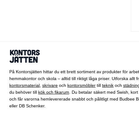
På Kontorsjätten hittar du ett brett sortiment av produkter för arbet
hemmakontor och skola – alltid till riktigt låga priser. Utforska allt f
kontorsmaterial
,
skrivare
och
kontorsmöbler
till
teknik
och
städnin
du behöver till
kök och fikarum
. Du betalar säkert med Swish, kort 
och får varorna hemlevererade snabbt och pålitligt med Budbee B
eller DB Schenker.