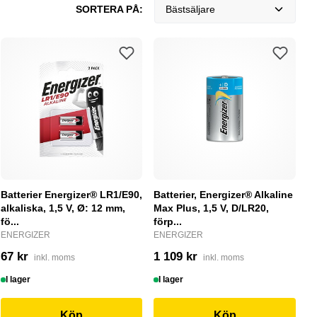
SORTERA PÅ:
Bästsäljare
Batterier Energizer® LR1/E90,
Batterier, Energizer® Alkaline
alkaliska, 1,5 V, Ø: 12 mm,
Max Plus, 1,5 V, D/LR20,
fö...
förp...
ENERGIZER
ENERGIZER
67 kr
1 109 kr
inkl. moms
inkl. moms
I lager
I lager
Köp
Köp