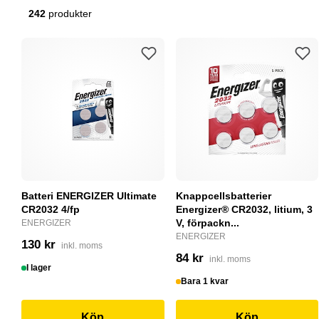
242
produkter
Batteri ENERGIZER Ultimate
Knappcellsbatterier
CR2032 4/fp
Energizer® CR2032, litium, 3
V, förpackn...
ENERGIZER
ENERGIZER
130 kr
inkl. moms
84 kr
inkl. moms
I lager
Bara 1 kvar
Köp
Köp