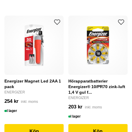
Energizer Magnet Led 2AA 1
Hörapparatbatterier
pack
Energizer® 10/PR70 zink-luft
1,4 V gul f...
ENERGIZER
ENERGIZER
254 kr
inkl. moms
203 kr
inkl. moms
I lager
I lager
Köp
Köp