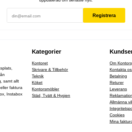
uppdaterad om senaste nytt.
Registrera
Kategorier
Kundser
Kontoret
Om Kontorsj
splats,
Skrivare & Tillbehör
Kontakta os
rån
Teknik
Betalning
g
, samt allt
Köket
Returer
eller faktura
Kontorsmöbler
Leverans
ox, Instabox
Städ, Tvätt & Hygien
Reklamatio
Allmänna vil
Integritetspo
Cookies
Mina faktur