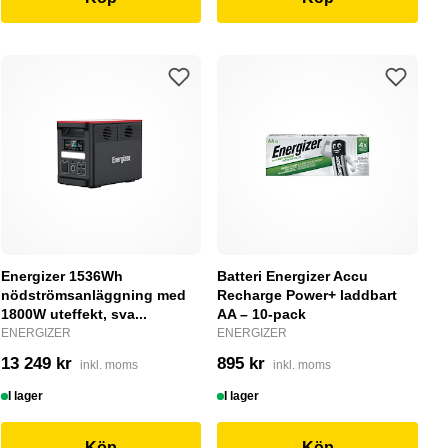
Energizer 1536Wh
Batteri Energizer Accu
nödströmsanläggning med
Recharge Power+ laddbart
1800W uteffekt, sva...
AA – 10-pack
ENERGIZER
ENERGIZER
13 249 kr
895 kr
inkl. moms
inkl. moms
I lager
I lager
Köp
Köp