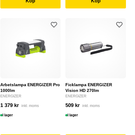
Köp
Köp
Arbetslampa ENERGIZER Pro
Ficklampa ENERGIZER
1000lm
Vision HD 270lm
ENERGIZER
ENERGIZER
1 379 kr
509 kr
inkl. moms
inkl. moms
I lager
I lager