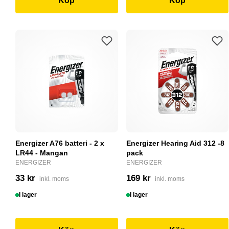
Köp
Köp
Energizer A76 batteri - 2 x
Energizer Hearing Aid 312 -8
LR44 - Mangan
pack
ENERGIZER
ENERGIZER
33 kr
169 kr
inkl. moms
inkl. moms
I lager
I lager