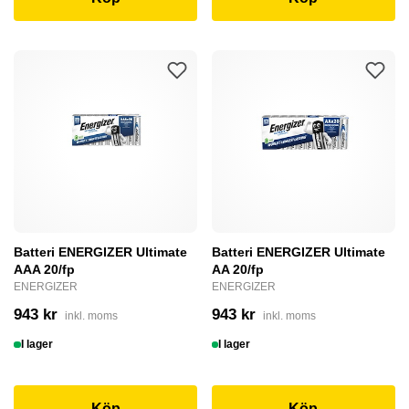
Batteri ENERGIZER Ultimate
Batteri ENERGIZER Ultimate
AAA 20/fp
AA 20/fp
ENERGIZER
ENERGIZER
943 kr
943 kr
inkl. moms
inkl. moms
I lager
I lager
Köp
Köp