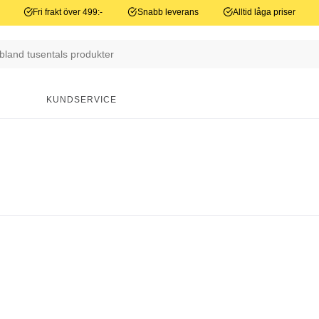
Fri frakt över 499:-
Snabb leverans
Alltid låga priser
N
KUNDSERVICE