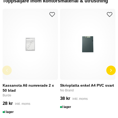
Toppsäljare inom kontorsmaterial & utrustning
Kassanota A6 numrerade 2 x
Skrivplatta enkel A4 PVC svart
50 blad
No Brand
Burde
38 kr
inkl. moms
28 kr
inkl. moms
I lager
I lager