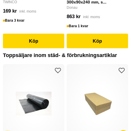
300x90x240 mm, s...
TWINCO
Donau
169 kr
inkl. moms
863 kr
inkl. moms
Bara 3 kvar
Bara 1 kvar
Köp
Köp
Toppsäljare inom städ- & förbrukningsartiklar