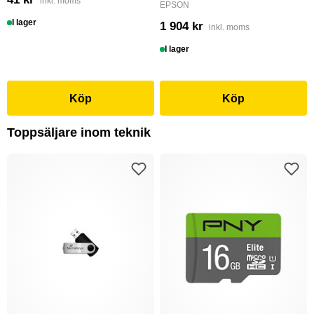
inkl. moms
EPSON
I lager
1 904 kr
inkl. moms
I lager
Köp
Köp
Toppsäljare inom teknik