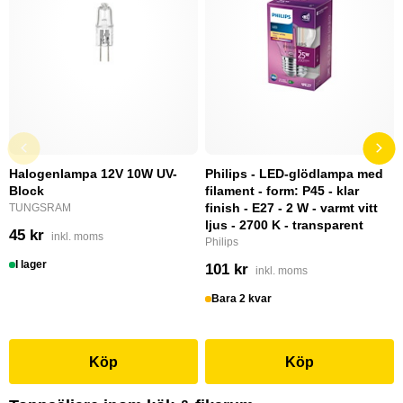
Halogenlampa 12V 10W UV-
Philips - LED-glödlampa med
Block
filament - form: P45 - klar
finish - E27 - 2 W - varmt vitt
TUNGSRAM
ljus - 2700 K - transparent
45 kr
inkl. moms
Philips
I lager
101 kr
inkl. moms
Bara 2 kvar
Köp
Köp