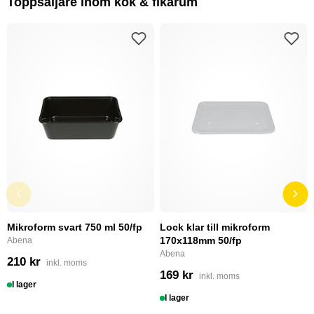
Toppsäljare inom kök & fikarum
Mikroform svart 750 ml 50/fp
Lock klar till mikroform
170x118mm 50/fp
Abena
Abena
210 kr
inkl. moms
169 kr
inkl. moms
I lager
I lager