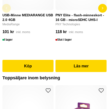
USB-Minne MEDIARANGE USB
PNY Elite - flash-minneskort -
2.0 4GB
16 GB - microSDHC UHS-I
MediaRange
PNY Technologies
101 kr
118 kr
inkl. moms
inkl. moms
I lager
Slut i lager
Köp
Läs mer
Toppsäljare inom belysning