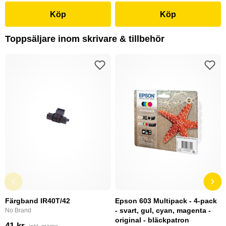
Köp
Köp
Toppsäljare inom skrivare & tillbehör
Färgband IR40T/42
Epson 603 Multipack - 4-pack
- svart, gul, cyan, magenta -
No Brand
original - bläckpatron
41 kr