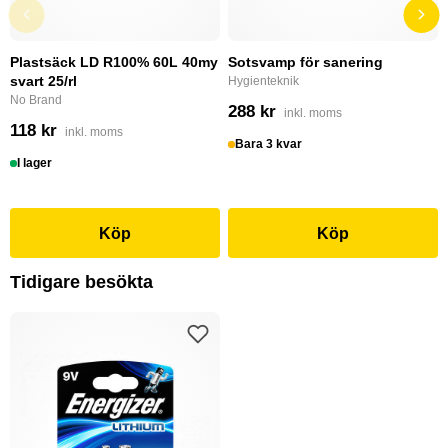
Plastsäck LD R100% 60L 40my
Sotsvamp för sanering
svart 25/rl
Hygienteknik
No Brand
288 kr
inkl. moms
118 kr
inkl. moms
Bara 3 kvar
I lager
Köp
Köp
Tidigare besökta