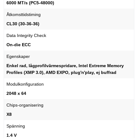
6000 MT/s (PC5-48000)
Åtkomsttidstiming
CL30 (30-36-36)
Data Integrity Check
On-die ECC
Egenskaper
Enkel rad, lågprofilvärmespridare, Intel Extreme Memory
Profiles (XMP 3.0), AMD EXPO, plug'n'play, ej buffrad
Modulkonfiguration
2048 x 64
Chips-organisering
X8
Spänning
1.4 V