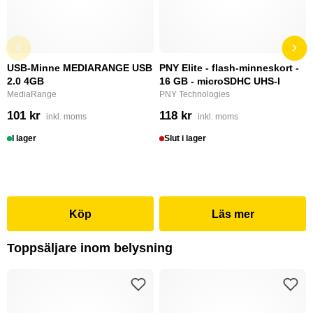
USB-Minne MEDIARANGE USB
PNY Elite - flash-minneskort -
2.0 4GB
16 GB - microSDHC UHS-I
MediaRange
PNY Technologies
101 kr
118 kr
inkl. moms
inkl. moms
I lager
Slut i lager
Köp
Läs mer
Toppsäljare inom belysning