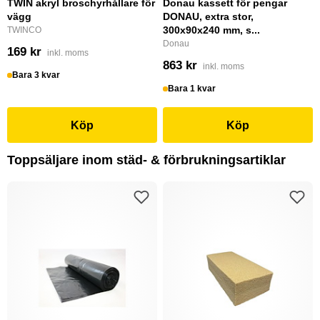
TWIN akryl broschyrhållare för
Donau kassett för pengar
vägg
DONAU, extra stor,
300x90x240 mm, s...
TWINCO
Donau
169 kr
inkl. moms
863 kr
inkl. moms
Bara 3 kvar
Bara 1 kvar
Köp
Köp
Toppsäljare inom städ- & förbrukningsartiklar