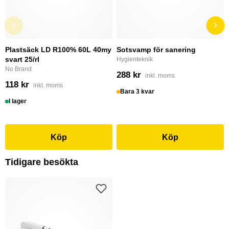
Plastsäck LD R100% 60L 40my
Sotsvamp för sanering
svart 25/rl
Hygienteknik
No Brand
288 kr
inkl. moms
118 kr
inkl. moms
Bara 3 kvar
I lager
Köp
Köp
Tidigare besökta