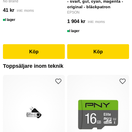
- svart, gul, cyan, magenta -
No Brand
original - bläckpatron
41 kr
inkl. moms
EPSON
I lager
1 904 kr
inkl. moms
I lager
Köp
Köp
Toppsäljare inom teknik