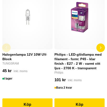
Halogenlampa 12V 10W UV-
Philips - LED-glödlampa med
Block
filament - form: P45 - klar
finish - E27 - 2 W - varmt vitt
TUNGSRAM
ljus - 2700 K - transparent
45 kr
inkl. moms
Philips
I lager
101 kr
inkl. moms
Bara 2 kvar
Köp
Köp