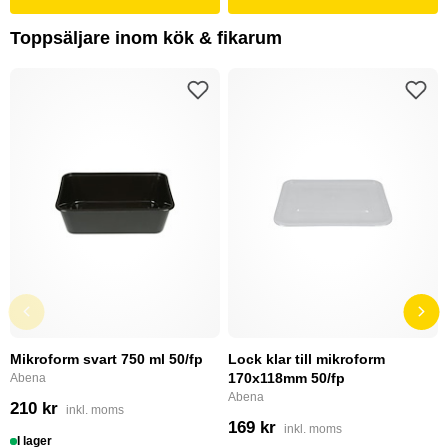
Toppsäljare inom kök & fikarum
Mikroform svart 750 ml 50/fp
Lock klar till mikroform
170x118mm 50/fp
Abena
Abena
210 kr
inkl. moms
169 kr
inkl. moms
I lager