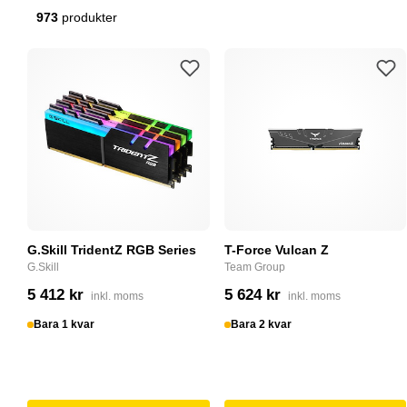
973
produkter
G.Skill TridentZ RGB Series
T-Force Vulcan Z
G.Skill
Team Group
5 412 kr
5 624 kr
inkl. moms
inkl. moms
Bara 1 kvar
Bara 2 kvar