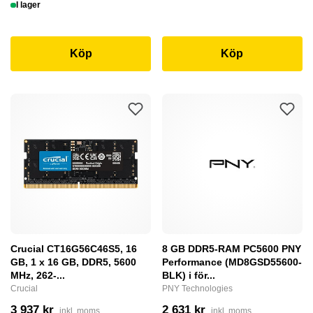
I lager
Köp
Köp
Crucial CT16G56C46S5, 16
8 GB DDR5-RAM PC5600 PNY
GB, 1 x 16 GB, DDR5, 5600
Performance (MD8GSD55600-
MHz, 262-...
BLK) i för...
Crucial
PNY Technologies
3 937 kr
2 631 kr
inkl. moms
inkl. moms