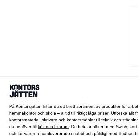
På Kontorsjätten hittar du ett brett sortiment av produkter för arbet
hemmakontor och skola – alltid till riktigt låga priser. Utforska allt f
kontorsmaterial
,
skrivare
och
kontorsmöbler
till
teknik
och
städnin
du behöver till
kök och fikarum
. Du betalar säkert med Swish, kort 
och får varorna hemlevererade snabbt och pålitligt med Budbee B