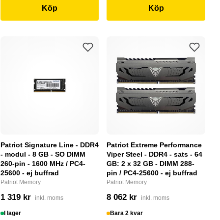
Köp
Köp
Patriot Signature Line - DDR4
Patriot Extreme Performance
- modul - 8 GB - SO DIMM
Viper Steel - DDR4 - sats - 64
260-pin - 1600 MHz / PC4-
GB: 2 x 32 GB - DIMM 288-
25600 - ej buffrad
pin / PC4-25600 - ej buffrad
Patriot Memory
Patriot Memory
1 319 kr
8 062 kr
inkl. moms
inkl. moms
I lager
Bara 2 kvar