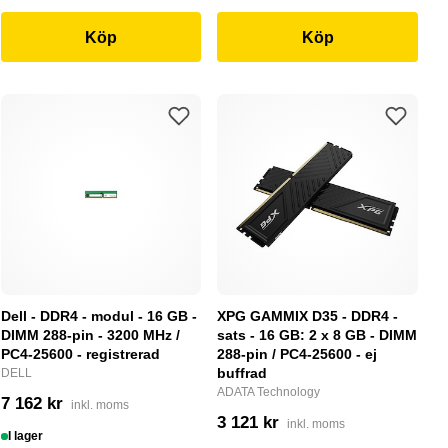
Köp
Köp
Dell - DDR4 - modul - 16 GB -
XPG GAMMIX D35 - DDR4 -
DIMM 288-pin - 3200 MHz /
sats - 16 GB: 2 x 8 GB - DIMM
PC4-25600 - registrerad
288-pin / PC4-25600 - ej
buffrad
DELL
ADATA Technology
7 162 kr
inkl. moms
3 121 kr
inkl. moms
I lager