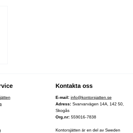
vice
Kontakta oss
ätten
E-mail:
info@kontorsjatten.se
s
Adress:
Svarvarvägen 14A, 142 50,
Skogås
Org.nr:
559016-7838
n
Kontorsjätten är en del av Sweden