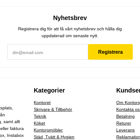
Nyhetsbrev
Registrera dig för att få vårt nyhetsbrev och hålla dig
uppdaterad om senaste nytt.
Registrera
Kategorier
Kundser
Kontoret
Om Kontorsj
splats,
Skrivare & Tillbehör
Kontakta os
rån
Teknik
Betalning
g
, samt allt
Köket
Returer
eller faktura
Kontorsmöbler
Leverans
ox, Instabox
Städ, Tvätt & Hygien
Reklamatio