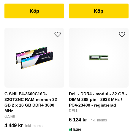
Köp
Köp
G.Skill F4-3600C16D-
Dell - DDR4 - modul - 32 GB -
32GTZNC RAM-minnen 32
DIMM 288-pin - 2933 MHz /
GB 2 x 16 GB DDR4 3600
PC4-23400 - registrerad
MHz
DELL
G.Skill
6 124 kr
inkl. moms
4 449 kr
inkl. moms
I lager