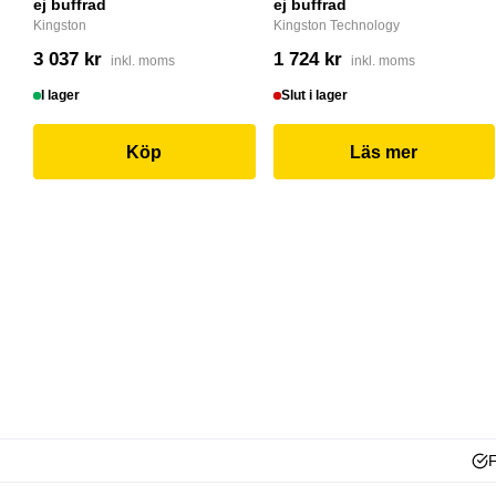
ej buffrad
ej buffrad
Kingston
Kingston Technology
3 037 kr
1 724 kr
inkl. moms
inkl. moms
I lager
Slut i lager
Köp
Läs mer
F