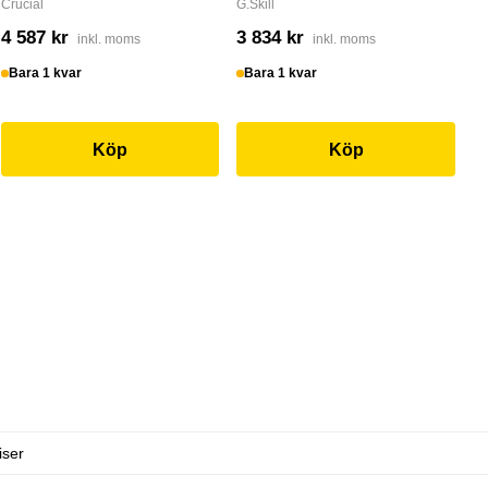
Crucial
G.Skill
4 587 kr
3 834 kr
inkl. moms
inkl. moms
Bara 1 kvar
Bara 1 kvar
Köp
Köp
iser