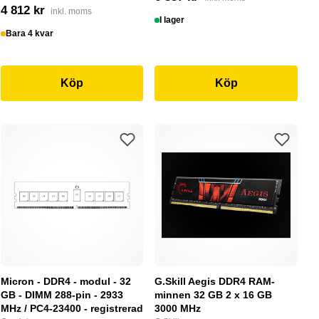
4 812 kr
inkl. moms
I lager
Bara 4 kvar
Köp
Köp
Micron - DDR4 - modul - 32
G.Skill Aegis DDR4 RAM-
GB - DIMM 288-pin - 2933
minnen 32 GB 2 x 16 GB
MHz / PC4-23400 - registrerad
3000 MHz