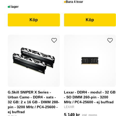
Bara 4 kvar
I lager
Köp
Köp
G.Skill SNIPER X Series -
Lexar - DDR4 - modul - 32 GB
Urban Camo - DDR4 - sats -
- SO DIMM 260-pin - 3200
32 GB: 2 x 16 GB - DIMM 288-
MHz / PC4-25600 - ej buffrad
pin - 3200 MHz / PC4-25600 -
LEXAR
ej buffrad
5 149 kr
inkl. moms