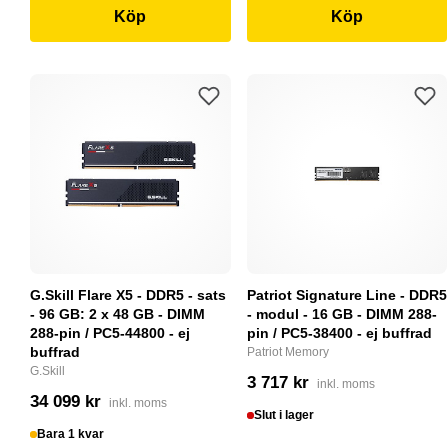
Köp
Köp
G.Skill Flare X5 - DDR5 - sats
Patriot Signature Line - DDR5
- 96 GB: 2 x 48 GB - DIMM
- modul - 16 GB - DIMM 288-
288-pin / PC5-44800 - ej
pin / PC5-38400 - ej buffrad
buffrad
Patriot Memory
G.Skill
3 717 kr
inkl. moms
34 099 kr
inkl. moms
Slut i lager
Bara 1 kvar