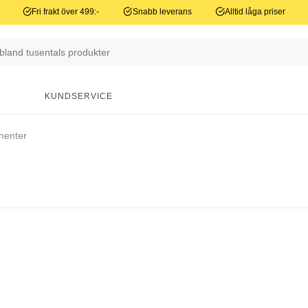
Fri frakt över 499:-
Snabb leverans
Alltid låga priser
N
KUNDSERVICE
nenter