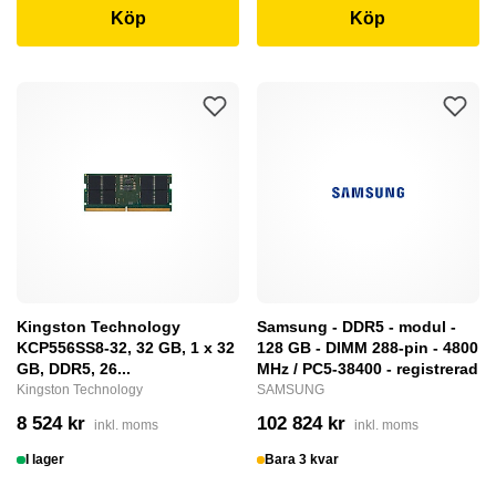
Köp
Köp
Kingston Technology
Samsung - DDR5 - modul -
KCP556SS8-32, 32 GB, 1 x 32
128 GB - DIMM 288-pin - 4800
GB, DDR5, 26...
MHz / PC5-38400 - registrerad
Kingston Technology
SAMSUNG
8 524 kr
102 824 kr
inkl. moms
inkl. moms
I lager
Bara 3 kvar