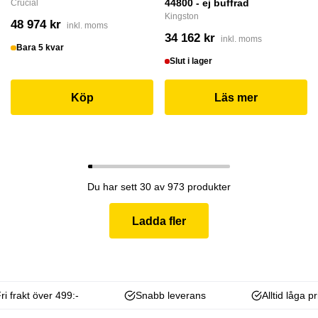
44800 - ej buffrad
Crucial
Kingston
48 974 kr
inkl. moms
34 162 kr
inkl. moms
Bara 5 kvar
Slut i lager
Köp
Läs mer
Du har sett 30 av 973 produkter
Ladda fler
ri frakt över 499:-
Snabb leverans
Alltid låga pr