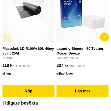
Plastsäck LD R100% 60L 40my
Laundry Sheets - 60 Tvättar
svart 25/rl
Ocean Breeze
No Brand
Laundry Sheets
118 kr
237 kr
inkl. moms
inkl. moms
I lager
Slut i lager
Köp
Läs mer
Tidigare besökta