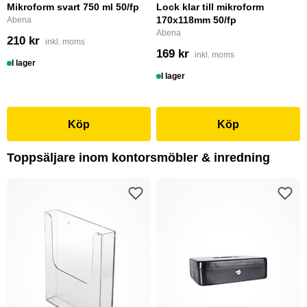
Mikroform svart 750 ml 50/fp
Lock klar till mikroform
170x118mm 50/fp
Abena
Abena
210 kr
inkl. moms
169 kr
inkl. moms
I lager
I lager
Köp
Köp
Toppsäljare inom kontorsmöbler & inredning