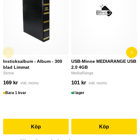
Insticksalbum - Album - 300
USB-Minne MEDIARANGE USB
blad Limmat
2.0 4GB
Sense
MediaRange
169 kr
101 kr
inkl. moms
inkl. moms
Bara 1 kvar
I lager
Köp
Köp