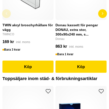
TWIN akryl broschyrhållare för
Donau kassett för pengar
vägg
DONAU, extra stor,
300x90x240 mm, s...
TWINCO
Donau
169 kr
inkl. moms
863 kr
inkl. moms
Bara 3 kvar
Bara 1 kvar
Köp
Köp
Toppsäljare inom städ- & förbrukningsartiklar