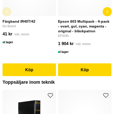
Färgband IR40T/42
Epson 603 Multipack - 4-pack
- svart, gul, cyan, magenta -
No Brand
original - bläckpatron
41 kr
inkl. moms
EPSON
I lager
1 904 kr
inkl. moms
I lager
Köp
Köp
Toppsäljare inom teknik