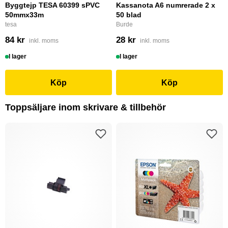
Byggtejp TESA 60399 sPVC
Kassanota A6 numrerade 2 x
50mmx33m
50 blad
tesa
Burde
84 kr
28 kr
inkl. moms
inkl. moms
I lager
I lager
Köp
Köp
Toppsäljare inom skrivare & tillbehör