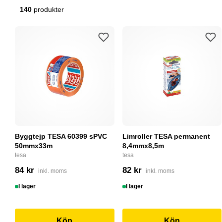
140
produkter
Byggtejp TESA 60399 sPVC
Limroller TESA permanent
50mmx33m
8,4mmx8,5m
tesa
tesa
84 kr
82 kr
inkl. moms
inkl. moms
I lager
I lager
Köp
Köp