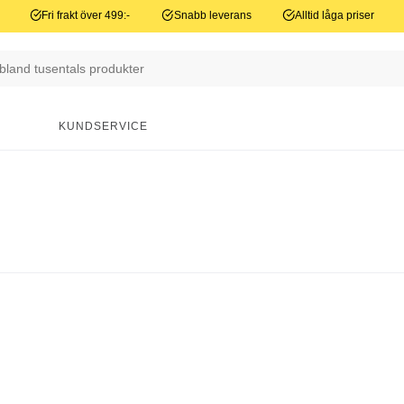
Fri frakt över 499:-
Snabb leverans
Alltid låga priser
N
KUNDSERVICE