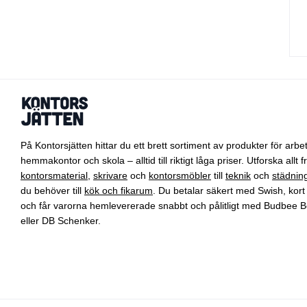
På Kontorsjätten hittar du ett brett sortiment av produkter för arbet
hemmakontor och skola – alltid till riktigt låga priser. Utforska allt f
kontorsmaterial
,
skrivare
och
kontorsmöbler
till
teknik
och
städnin
du behöver till
kök och fikarum
. Du betalar säkert med Swish, kort 
och får varorna hemlevererade snabbt och pålitligt med Budbee B
eller DB Schenker.