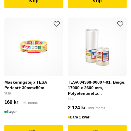
Köp
Köp
Maskeringstejp TESA
TESA 04368-00007-01, Beige,
Perfect+ 30mmx50m
17000 x 2600 mm,
Polyetenterefta...
tesa
tesa
169 kr
inkl. moms
2 124 kr
inkl. moms
I lager
Bara 1 kvar