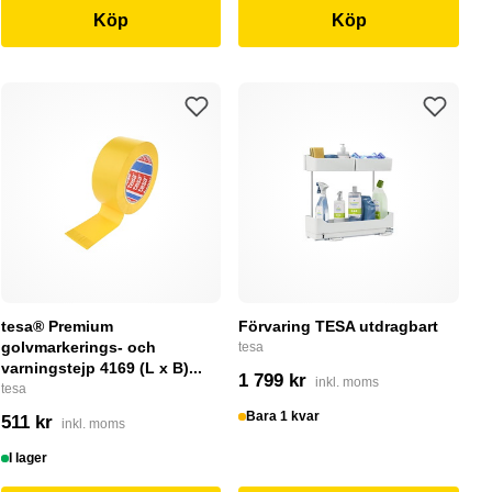
Köp
Köp
tesa® Premium
Förvaring TESA utdragbart
golvmarkerings- och
tesa
varningstejp 4169 (L x B)...
1 799 kr
inkl. moms
tesa
Bara 1 kvar
511 kr
inkl. moms
I lager