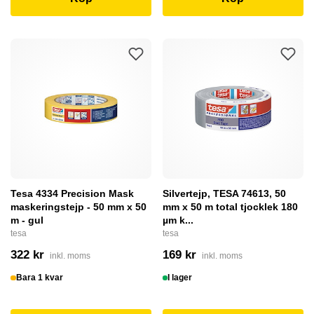
Tesa 4334 Precision Mask
Silvertejp, TESA 74613, 50
maskeringstejp - 50 mm x 50
mm x 50 m total tjocklek 180
m - gul
µm k...
tesa
tesa
322 kr
169 kr
inkl. moms
inkl. moms
Bara 1 kvar
I lager