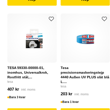
TESA 59330-00000-01,
Tesa
inomhus, Universalkrok,
precisionsmaskeringstejp
Rostfritt stål,...
4440 Außen UV PLUS slät blå
L....
tesa
tesa
407 kr
inkl. moms
203 kr
inkl. moms
Bara 3 kvar
Bara 1 kvar