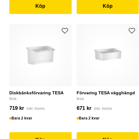
Köp
Köp
Diskbänksförvaring TESA
Förvaring TESA vägghängd
tesa
tesa
719 kr
671 kr
inkl. moms
inkl. moms
Bara 2 kvar
Bara 2 kvar