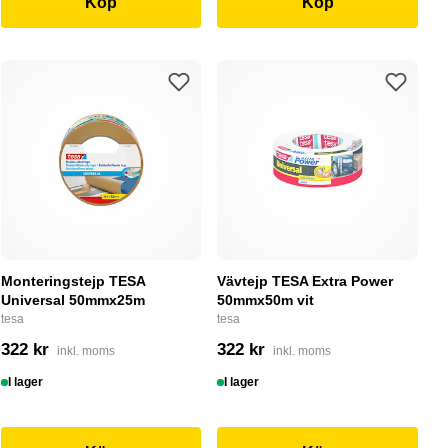
Köp
Köp
Monteringstejp TESA
Vävtejp TESA Extra Power
Universal 50mmx25m
50mmx50m vit
tesa
tesa
322 kr
322 kr
inkl. moms
inkl. moms
I lager
I lager