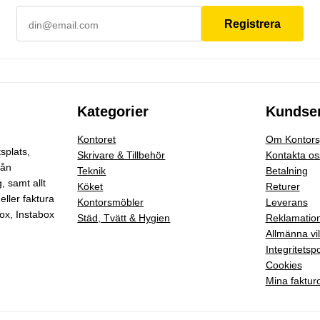
Registrera
Kategorier
Kundser
Kontoret
Om Kontorsj
splats,
Skrivare & Tillbehör
Kontakta os
rån
Teknik
Betalning
g
, samt allt
Köket
Returer
eller faktura
Kontorsmöbler
Leverans
ox, Instabox
Städ, Tvätt & Hygien
Reklamatio
Allmänna vil
Integritetspo
Cookies
Mina faktur