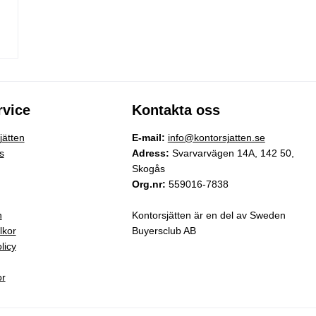
vice
Kontakta oss
ätten
E-mail:
info@kontorsjatten.se
s
Adress:
Svarvarvägen 14A, 142 50,
Skogås
Org.nr:
559016-7838
n
Kontorsjätten är en del av Sweden
lkor
Buyersclub AB
licy
or