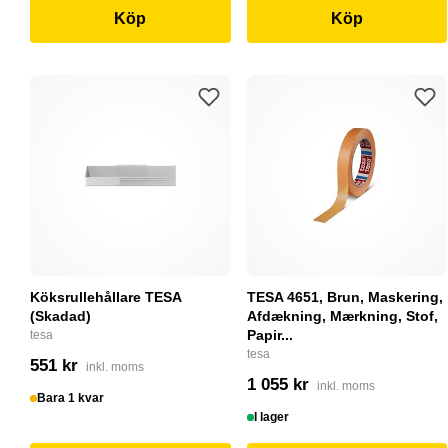
Köp
Köp
Köksrullehållare TESA
TESA 4651, Brun, Maskering,
(Skadad)
Afdækning, Mærkning, Stof,
Papir...
tesa
tesa
551 kr
inkl. moms
1 055 kr
inkl. moms
Bara 1 kvar
I lager