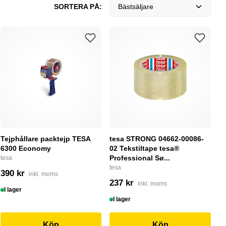
SORTERA PÅ:
Bästsäljare
Tejphållare packtejp TESA
tesa STRONG 04662-00086-
6300 Economy
02 Tekstiltape tesa®
Professional Sø...
tesa
tesa
390 kr
inkl. moms
237 kr
inkl. moms
I lager
I lager
Köp
Köp