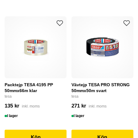
Packtejp TESA 4195 PP
Vävtejp TESA PRO STRONG
50mmx66m klar
50mmx50m svart
tesa
tesa
135 kr
271 kr
inkl. moms
inkl. moms
I lager
I lager
Köp
Köp