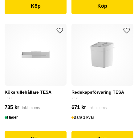
Köp
Köp
Köksrullehållare TESA
Redskapsförvaring TESA
tesa
tesa
735 kr
671 kr
inkl. moms
inkl. moms
I lager
Bara 1 kvar