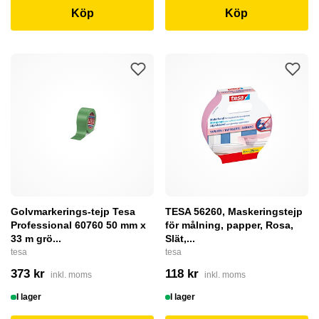
Köp
Köp
Golvmarkerings-tejp Tesa
TESA 56260, Maskeringstejp
Professional 60760 50 mm x
för målning, papper, Rosa,
33 m grö...
Slät,...
tesa
tesa
373 kr
118 kr
inkl. moms
inkl. moms
I lager
I lager