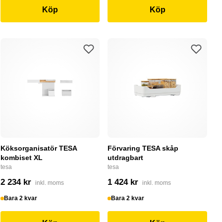
Köp
Köp
Köksorganisatör TESA
Förvaring TESA skåp
kombiset XL
utdragbart
tesa
tesa
2 234 kr
1 424 kr
inkl. moms
inkl. moms
Bara 2 kvar
Bara 2 kvar