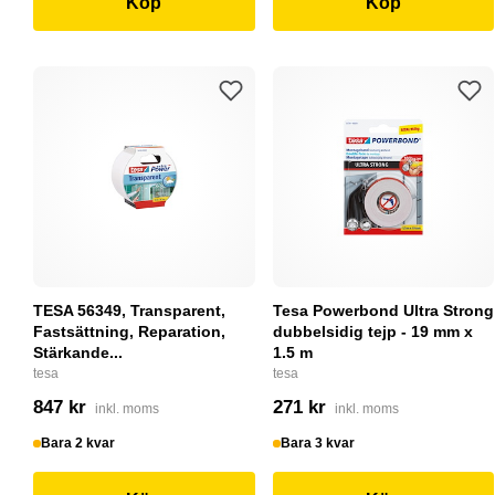
Köp
Köp
TESA 56349, Transparent,
Tesa Powerbond Ultra Strong
Fastsättning, Reparation,
dubbelsidig tejp - 19 mm x
Stärkande...
1.5 m
tesa
tesa
847 kr
271 kr
inkl. moms
inkl. moms
Bara 2 kvar
Bara 3 kvar