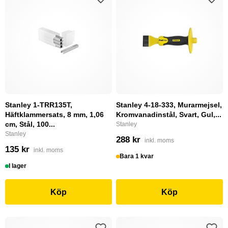
Stanley 1-TRR135T,
Stanley 4-18-333, Murarmejsel,
Häftklammersats, 8 mm, 1,06
Kromvanadinstål, Svart, Gul,...
cm, Stål, 100...
Stanley
Stanley
288 kr
inkl. moms
135 kr
inkl. moms
Bara 1 kvar
I lager
Köp
Köp