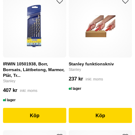
IRWIN 10501938, Borr,
Stanley funktionskniv
Borrsats, Lättbetong, Marmor,
Stanley
Plåt, Tr...
237 kr
inkl. moms
Stanley
I lager
407 kr
inkl. moms
I lager
Köp
Köp