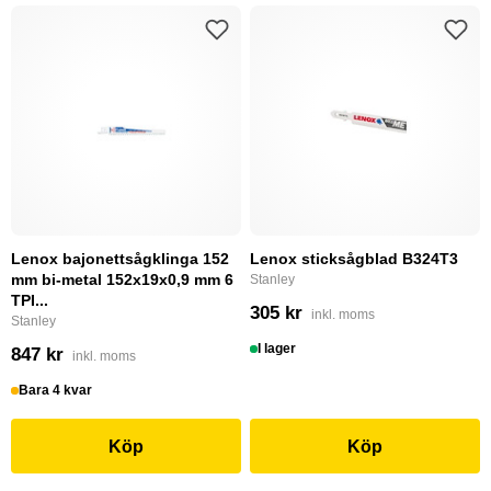
Lenox bajonettsågklinga 152
Lenox sticksågblad B324T3
mm bi-metal 152x19x0,9 mm 6
Stanley
TPI...
305 kr
inkl. moms
Stanley
I lager
847 kr
inkl. moms
Bara 4 kvar
Köp
Köp