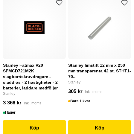
Stanley Fatmax V20
Stanley limstift 12 mm x 250
SFMCD721M2K
mm transparenta 42 st. STHT1-
slagborr/skruvdragare -
70...
sladdlös - 2 hastigheter - 2
Stanley
batterier, laddare medföljer
305 kr
inkl. moms
Stanley
Bara 1 kvar
3 366 kr
inkl. moms
I lager
Köp
Köp