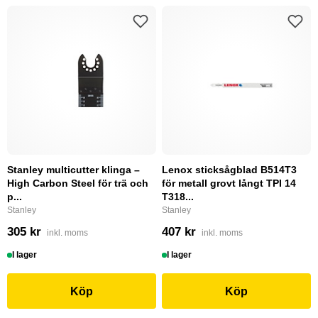
Stanley multicutter klinga –
Lenox sticksågblad B514T3
High Carbon Steel för trä och
för metall grovt långt TPI 14
p...
T318...
Stanley
Stanley
305 kr
407 kr
inkl. moms
inkl. moms
I lager
I lager
Köp
Köp