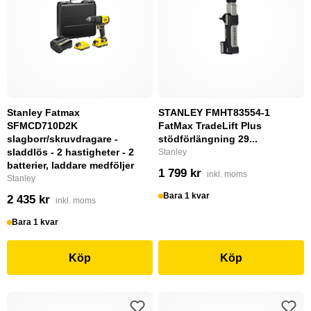
Stanley Fatmax
STANLEY FMHT83554-1
SFMCD710D2K
FatMax TradeLift Plus
slagborr/skruvdragare -
stödförlängning 29...
sladdlös - 2 hastigheter - 2
Stanley
batterier, laddare medföljer
1 799 kr
inkl. moms
Stanley
Bara 1 kvar
2 435 kr
inkl. moms
Bara 1 kvar
Köp
Köp