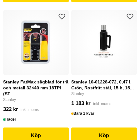
Stanley FatMax sågblad för trä
Stanley 10-01228-072, 0,47 l,
och metall 32×40 mm 18TPI
Grön, Rostfritt stål, 15 h, 15...
(ST...
Stanley
Stanley
1 183 kr
inkl. moms
322 kr
inkl. moms
Bara 1 kvar
I lager
Köp
Köp