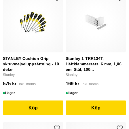
STANLEY Cushion Grip -
Stanley 1-TRR134T,
skruvmejseluppsättning - 10
Häftklammersats, 6 mm, 1,06
delar
cm, Stål, 100...
Stanley
Stanley
575 kr
169 kr
inkl. moms
inkl. moms
I lager
I lager
Köp
Köp