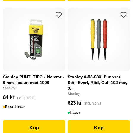
Stanley PUNTI TIPO - klamrar -
Stanley 0-58-930, Punsset,
6 mm - paket med 1000
Stål, Svart, Röd, Gul, 102 mm,
3...
Stanley
Stanley
84 kr
inkl. moms
623 kr
inkl. moms
Bara 1 kvar
I lager
Köp
Köp