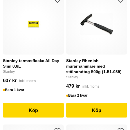
Stanley termosflaska All Day
Stanley Rhenish
Slim 0,6L
murarhammare med
stålhandtag 500g (1-51-039)
Stanley
Stanley
607 kr
inkl. moms
479 kr
inkl. moms
Bara 1 kvar
Bara 2 kvar
Köp
Köp