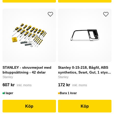
STANLEY - skruvmejsel med
Stanley 0-15-218, Bågfil, ABS
bituppsättning - 42 delar
synthetics, Svart, Gul, 1 styc...
Stanley
Stanley
607 kr
172 kr
inkl. moms
inkl. moms
I lager
Bara 1 kvar
Köp
Köp