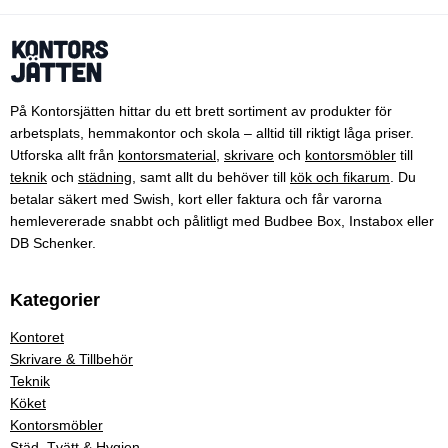
På Kontorsjätten hittar du ett brett sortiment av produkter för
arbetsplats, hemmakontor och skola – alltid till riktigt låga priser.
Utforska allt från
kontorsmaterial
,
skrivare
och
kontorsmöbler
till
teknik
och
städning
, samt allt du behöver till
kök och fikarum
. Du
betalar säkert med Swish, kort eller faktura och får varorna
hemlevererade snabbt och pålitligt med Budbee Box, Instabox eller
DB Schenker.
Kategorier
Kontoret
Skrivare & Tillbehör
Teknik
Köket
Kontorsmöbler
Städ, Tvätt & Hygien