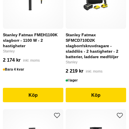
Stanley Fatmax FMEH1100K
Stanley Fatmax
slagborr - 1100 W - 2
SFMCD710D2K
hastigheter
slagborr/skruvdragare -
sladdlös - 2 hastigheter - 2
Stanley
batterier, laddare medföljer
2 174 kr
inkl. moms
Stanley
Bara 4 kvar
2 219 kr
inkl. moms
I lager
Köp
Köp