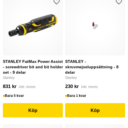
STANLEY FatMax Power Assist
STANLEY -
- screwdriver bit and bit holder
skruvmejseluppsättning - 8
set - 9 delar
delar
Stanley
Stanley
831 kr
230 kr
inkl. moms
inkl. moms
Bara 5 kvar
Bara 1 kvar
Köp
Köp