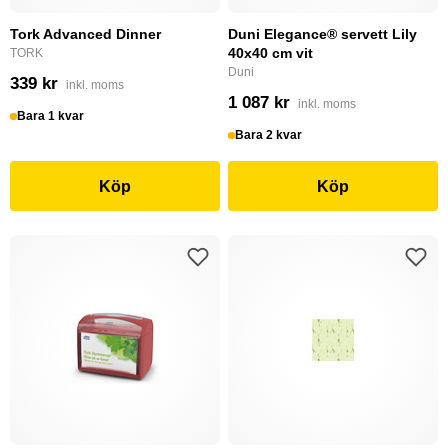
Tork Advanced Dinner
Duni Elegance® servett Lily
40x40 cm vit
TORK
Duni
339 kr
inkl. moms
1 087 kr
inkl. moms
Bara 1 kvar
Bara 2 kvar
Köp
Köp