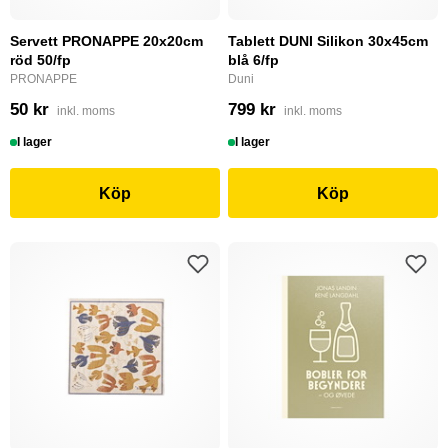
Servett PRONAPPE 20x20cm
Tablett DUNI Silikon 30x45cm
röd 50/fp
blå 6/fp
PRONAPPE
Duni
50 kr
799 kr
inkl. moms
inkl. moms
I lager
I lager
Köp
Köp