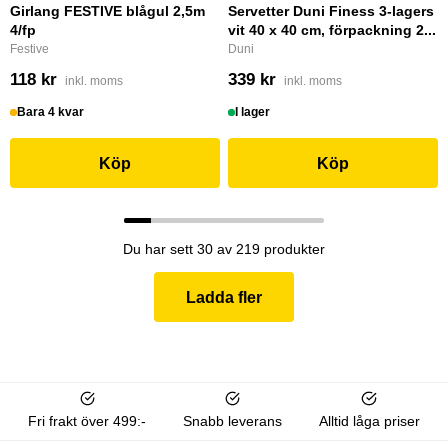
Girlang FESTIVE blågul 2,5m
Servetter Duni Finess 3-lagers
4/fp
vit 40 x 40 cm, förpackning 2...
Festive
Duni
118 kr
339 kr
inkl. moms
inkl. moms
Bara 4 kvar
I lager
Köp
Köp
Du har sett 30 av 219 produkter
Ladda fler
Fri frakt över 499:-
Snabb leverans
Alltid låga priser