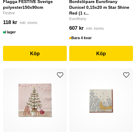
Flagga FESTIVE Sverige
Bordslöpare Eurofirany
polyester150x90cm
Dunicel 0,15x20 m Star Shine
Red (1 r...
Festive
Eurofirany
118 kr
inkl. moms
607 kr
inkl. moms
I lager
Bara 4 kvar
Köp
Köp