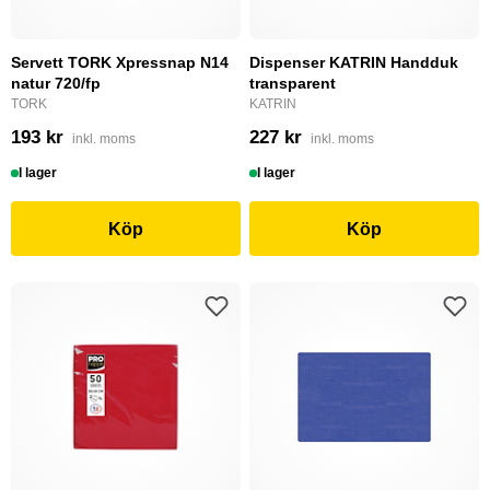
Servett TORK Xpressnap N14
Dispenser KATRIN Handduk
natur 720/fp
transparent
TORK
KATRIN
193 kr
227 kr
inkl. moms
inkl. moms
I lager
I lager
Köp
Köp