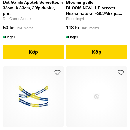
Det Gamle Apotek Servietter, h
Bloomingville
33cm, b 33cm, 20/pkk/pkk,
BLOOMINGVILLE servett
pin...
Hezha natural FSC®Mix pa...
Det Gamle Apotek
Bloomingville
50 kr
118 kr
inkl. moms
inkl. moms
I lager
I lager
Köp
Köp