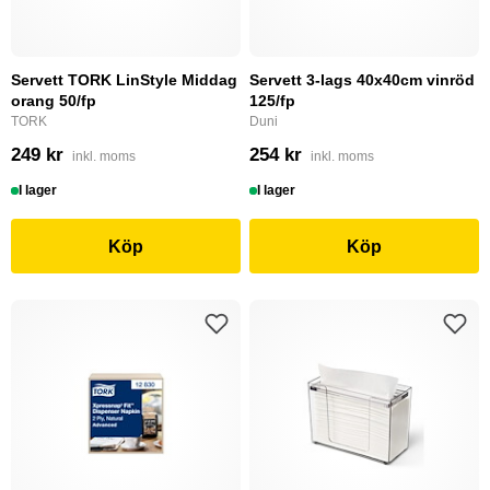
Servett TORK LinStyle Middag
Servett 3-lags 40x40cm vinröd
orang 50/fp
125/fp
TORK
Duni
249 kr
254 kr
inkl. moms
inkl. moms
I lager
I lager
Köp
Köp