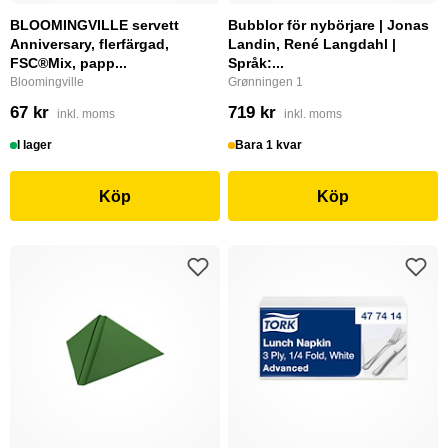
BLOOMINGVILLE servett
Bubblor för nybörjare | Jonas
Anniversary, flerfärgad,
Landin, René Langdahl |
FSC®Mix, papp...
Språk:...
Bloomingville
Grønningen 1
67 kr
719 kr
inkl. moms
inkl. moms
I lager
Bara 1 kvar
Köp
Köp