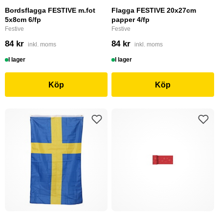
Bordsflagga FESTIVE m.fot
Flagga FESTIVE 20x27cm
5x8cm 6/fp
papper 4/fp
Festive
Festive
84 kr
84 kr
inkl. moms
inkl. moms
I lager
I lager
Köp
Köp