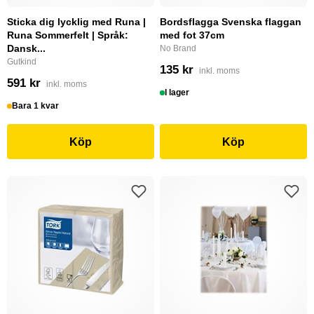
Sticka dig lycklig med Runa |
Bordsflagga Svenska flaggan
Runa Sommerfelt | Språk:
med fot 37cm
Dansk...
No Brand
Gutkind
135 kr
inkl. moms
591 kr
inkl. moms
I lager
Bara 1 kvar
Köp
Köp