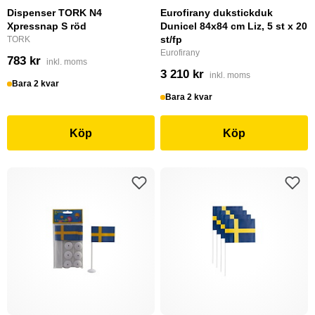
Dispenser TORK N4
Eurofirany dukstickduk
Xpressnap S röd
Dunicel 84x84 cm Liz, 5 st x 20
st/fp
TORK
Eurofirany
783 kr
inkl. moms
3 210 kr
inkl. moms
Bara 2 kvar
Bara 2 kvar
Köp
Köp