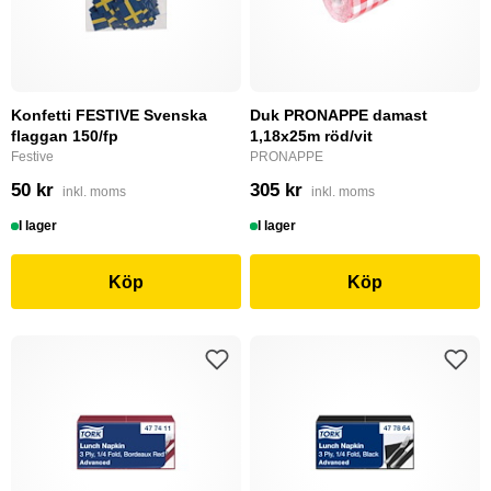
Konfetti FESTIVE Svenska
Duk PRONAPPE damast
flaggan 150/fp
1,18x25m röd/vit
Festive
PRONAPPE
50 kr
305 kr
inkl. moms
inkl. moms
I lager
I lager
Köp
Köp