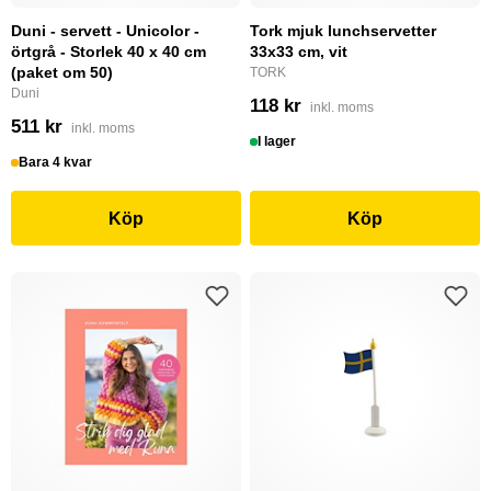
Duni - servett - Unicolor -
Tork mjuk lunchservetter
örtgrå - Storlek 40 x 40 cm
33x33 cm, vit
(paket om 50)
TORK
Duni
118 kr
inkl. moms
511 kr
inkl. moms
I lager
Bara 4 kvar
Köp
Köp