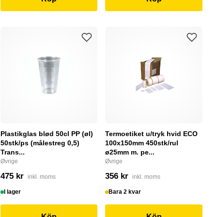
Plastikglas blød 50cl PP (øl)
Termoetiket u/tryk hvid ECO
50stk/ps (målestreg 0,5)
100x150mm 450stk/rul
Trans...
ø25mm m. pe...
Øvrige
Øvrige
475 kr
356 kr
inkl. moms
inkl. moms
I lager
Bara 2 kvar
Köp
Köp