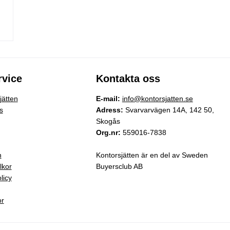
vice
Kontakta oss
ätten
E-mail:
info@kontorsjatten.se
s
Adress:
Svarvarvägen 14A, 142 50,
Skogås
Org.nr:
559016-7838
n
Kontorsjätten är en del av Sweden
lkor
Buyersclub AB
licy
or