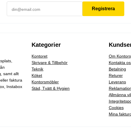
Registrera
Kategorier
Kundser
Kontoret
Om Kontorsj
splats,
Skrivare & Tillbehör
Kontakta os
rån
Teknik
Betalning
g
, samt allt
Köket
Returer
eller faktura
Kontorsmöbler
Leverans
ox, Instabox
Städ, Tvätt & Hygien
Reklamatio
Allmänna vil
Integritetspo
Cookies
Mina faktur