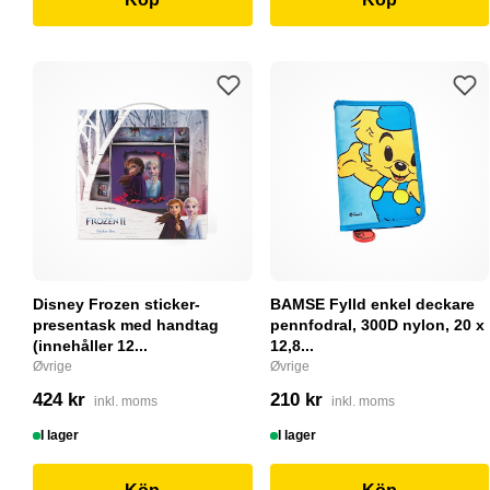
Disney Frozen sticker-
BAMSE Fylld enkel deckare
presentask med handtag
pennfodral, 300D nylon, 20 x
(innehåller 12...
12,8...
Øvrige
Øvrige
424 kr
210 kr
inkl. moms
inkl. moms
I lager
I lager