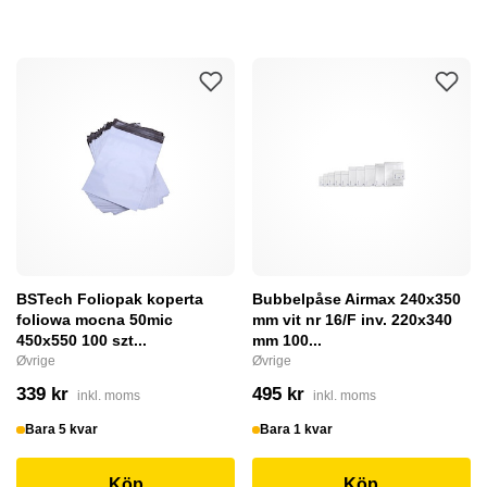
BSTech Foliopak koperta
Bubbelpåse Airmax 240x350
foliowa mocna 50mic
mm vit nr 16/F inv. 220x340
450x550 100 szt...
mm 100...
Øvrige
Øvrige
339 kr
495 kr
inkl. moms
inkl. moms
Bara 5 kvar
Bara 1 kvar
Köp
Köp