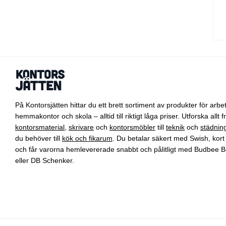
På Kontorsjätten hittar du ett brett sortiment av produkter för arbet
hemmakontor och skola – alltid till riktigt låga priser. Utforska allt f
kontorsmaterial
,
skrivare
och
kontorsmöbler
till
teknik
och
städnin
du behöver till
kök och fikarum
. Du betalar säkert med Swish, kort 
och får varorna hemlevererade snabbt och pålitligt med Budbee B
eller DB Schenker.