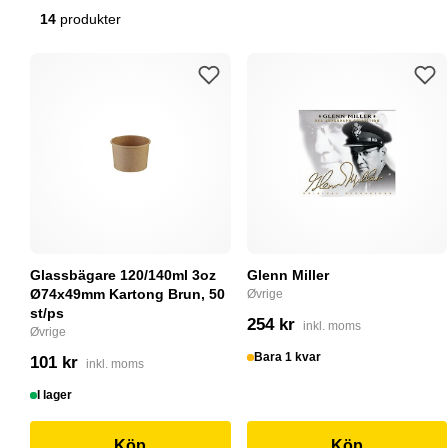
14
produkter
Glassbägare 120/140ml 3oz
Glenn Miller
Ø74x49mm Kartong Brun, 50
Øvrige
st/ps
254 kr
inkl. moms
Øvrige
Bara 1 kvar
101 kr
inkl. moms
I lager
Köp
Köp