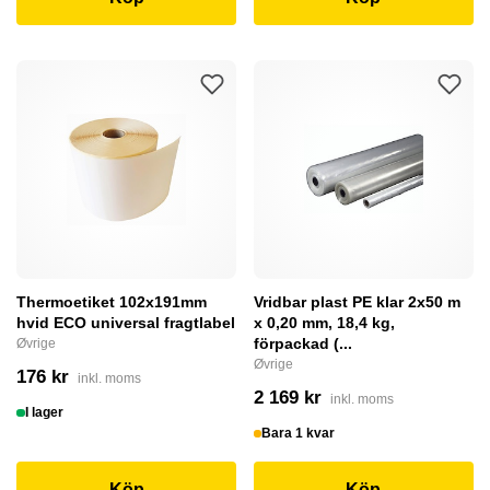
Thermoetiket 102x191mm
Vridbar plast PE klar 2x50 m
hvid ECO universal fragtlabel
x 0,20 mm, 18,4 kg,
förpackad (...
Øvrige
Øvrige
176 kr
inkl. moms
2 169 kr
inkl. moms
I lager
Bara 1 kvar
Köp
Köp