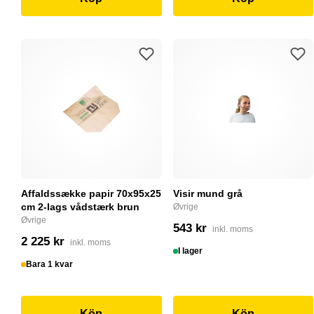
Affaldssække papir 70x95x25
Visir mund grå
cm 2-lags vådstærk brun
Øvrige
Øvrige
543 kr
inkl. moms
2 225 kr
inkl. moms
I lager
Bara 1 kvar
Köp
Köp