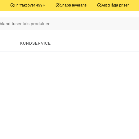
Fri frakt över 499:-
Snabb leverans
Alltid låga priser
N
KUNDSERVICE