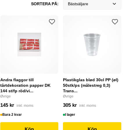
SORTERA PÅ:
Bästsäljare
Andra flaggor till
Plastikglas blød 30cl PP (øl)
tårtdekoration papper DK
50stk/ps (målestreg 0,3)
144 st/fp röd/vi...
Trans...
Øvrige
Øvrige
145 kr
305 kr
inkl. moms
inkl. moms
Bara 2 kvar
I lager
Köp
Köp