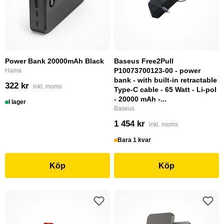
Power Bank 20000mAh Black
Baseus Free2Pull
P10073700123-00 - power
Hama
bank - with built-in retractable
322 kr
inkl. moms
Type-C cable - 65 Watt - Li-pol
- 20000 mAh -...
I lager
Baseus
1 454 kr
inkl. moms
Bara 1 kvar
Köp
Köp