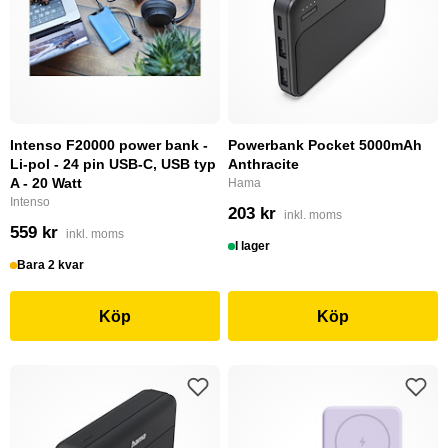
Intenso F20000 power bank -
Powerbank Pocket 5000mAh
Li-pol - 24 pin USB-C, USB typ
Anthracite
A - 20 Watt
Hama
Intenso
203 kr
inkl. moms
559 kr
inkl. moms
I lager
Bara 2 kvar
Köp
Köp