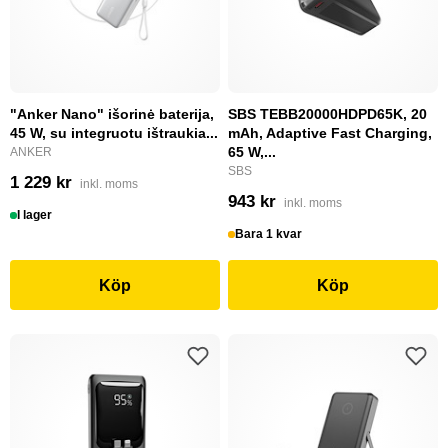
"Anker Nano" išorinė baterija,
SBS TEBB20000HDPD65K, 20
45 W, su integruotu ištraukia...
mAh, Adaptive Fast Charging,
65 W,...
ANKER
SBS
1 229 kr
inkl. moms
943 kr
inkl. moms
I lager
Bara 1 kvar
Köp
Köp