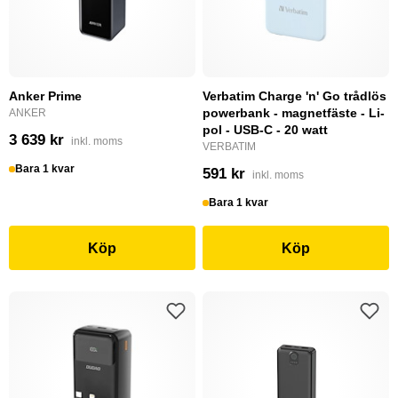
Anker Prime
Verbatim Charge 'n' Go trådlös
powerbank - magnetfäste - Li-
ANKER
pol - USB-C - 20 watt
3 639 kr
inkl. moms
VERBATIM
Bara 1 kvar
591 kr
inkl. moms
Bara 1 kvar
Köp
Köp