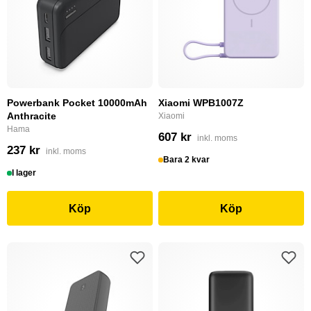
Powerbank Pocket 10000mAh
Xiaomi WPB1007Z
Anthracite
Xiaomi
Hama
607 kr
inkl. moms
237 kr
inkl. moms
Bara 2 kvar
I lager
Köp
Köp