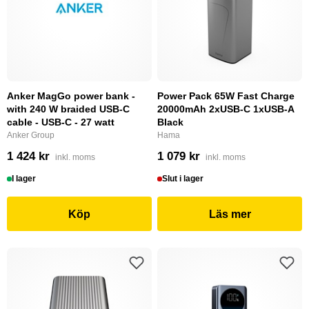
Anker MagGo power bank -
Power Pack 65W Fast Charge
with 240 W braided USB-C
20000mAh 2xUSB-C 1xUSB-A
cable - USB-C - 27 watt
Black
Anker Group
Hama
1 424 kr
1 079 kr
inkl. moms
inkl. moms
I lager
Slut i lager
Köp
Läs mer