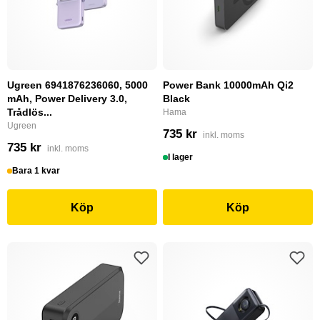
Ugreen 6941876236060, 5000
Power Bank 10000mAh Qi2
mAh, Power Delivery 3.0,
Black
Trådlös...
Hama
Ugreen
735 kr
inkl. moms
735 kr
inkl. moms
I lager
Bara 1 kvar
Köp
Köp