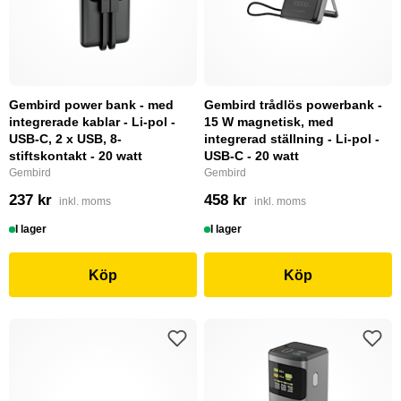
Gembird power bank - med
Gembird trådlös powerbank -
integrerade kablar - Li-pol -
15 W magnetisk, med
USB-C, 2 x USB, 8-
integrerad ställning - Li-pol -
stiftskontakt - 20 watt
USB-C - 20 watt
Gembird
Gembird
237 kr
458 kr
inkl. moms
inkl. moms
I lager
I lager
Köp
Köp