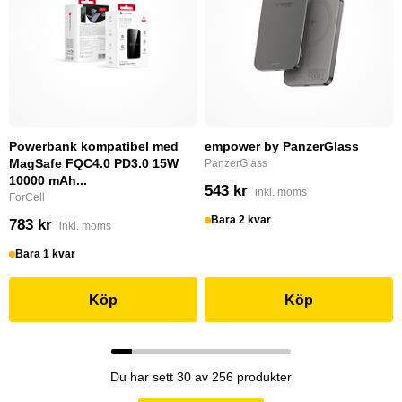
Powerbank kompatibel med
empower by PanzerGlass
MagSafe FQC4.0 PD3.0 15W
PanzerGlass
10000 mAh...
543 kr
inkl. moms
ForCell
Bara 2 kvar
783 kr
inkl. moms
Bara 1 kvar
Köp
Köp
Du har sett 30 av 256 produkter