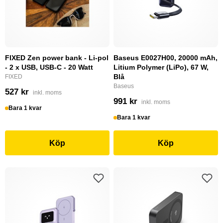
FIXED Zen power bank - Li-pol
Baseus E0027H00, 20000 mAh,
- 2 x USB, USB-C - 20 Watt
Litium Polymer (LiPo), 67 W,
Blå
FIXED
Baseus
527 kr
inkl. moms
991 kr
inkl. moms
Bara 1 kvar
Bara 1 kvar
Köp
Köp