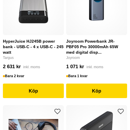
HyperJuice HJ245B power
Joyroom Powerbank JR-
bank - USB-C - 4 x USB-C - 245
PBF05 Pro 30000mAh 65W
watt
med digital disp...
Targus
Joyroom
2 631 kr
1 071 kr
inkl. moms
inkl. moms
Bara 2 kvar
Bara 1 kvar
Köp
Köp