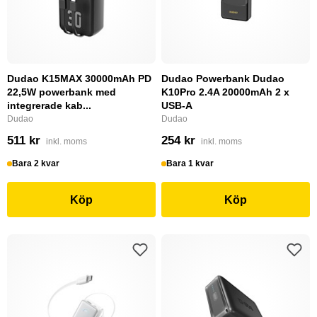
Dudao K15MAX 30000mAh PD
Dudao Powerbank Dudao
22,5W powerbank med
K10Pro 2.4A 20000mAh 2 x
integrerade kab...
USB-A
Dudao
Dudao
511 kr
254 kr
inkl. moms
inkl. moms
Bara 2 kvar
Bara 1 kvar
Köp
Köp