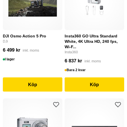
DJI Osmo Action 5 Pro
Insta360 GO Ultra Standard
White, 4K Ultra HD, 240 fps,
DJi
Wi-F...
6 499 kr
inkl. moms
Insta360
I lager
6 837 kr
inkl. moms
Bara 2 kvar
Köp
Köp