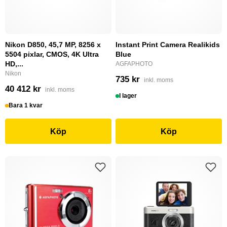
Nikon D850, 45,7 MP, 8256 x
Instant Print Camera Realikids
5504 pixlar, CMOS, 4K Ultra
Blue
HD,...
AGFAPHOTO
Nikon
735 kr
inkl. moms
40 412 kr
inkl. moms
I lager
Bara 1 kvar
Köp
Köp