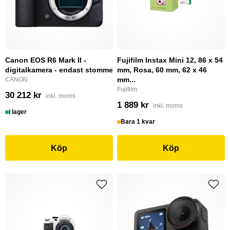
Canon EOS R6 Mark II -
Fujifilm Instax Mini 12, 86 x 54
digitalkamera - endast stomme
mm, Rosa, 60 mm, 62 x 46
mm...
CANON
Fujifilm
30 212 kr
inkl. moms
1 889 kr
inkl. moms
I lager
Bara 1 kvar
Köp
Köp