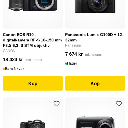
Canon EOS R10 -
Panasonic Lumix G100D + 12-
digitalkamera RF-S 18-150 mm
32mm
F3,5-6,3 IS STM objektiv
Panasonic
CANON
7 674 kr
inkl. moms
18 424 kr
inkl. moms
I lager
Bara 3 kvar
Köp
Köp