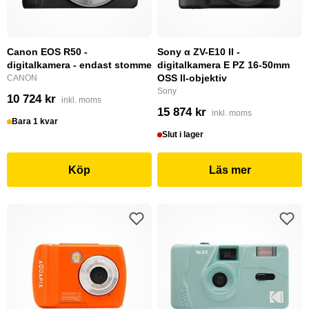
Canon EOS R50 -
Sony α ZV-E10 II -
digitalkamera - endast stomme
digitalkamera E PZ 16-50mm
OSS ll-objektiv
CANON
Sony
10 724 kr
inkl. moms
15 874 kr
inkl. moms
Bara 1 kvar
Slut i lager
Köp
Läs mer