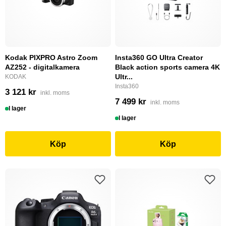
Kodak PIXPRO Astro Zoom
Insta360 GO Ultra Creator
AZ252 - digitalkamera
Black action sports camera 4K
Ultr...
KODAK
Insta360
3 121 kr
inkl. moms
7 499 kr
inkl. moms
I lager
I lager
Köp
Köp