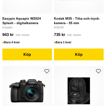
Easypix Aquapix W2024
Kodak M35 - Titta-och-tryck-
Splash - digitalkamera
kamera - 35 mm
Easypix
KODAK
943 kr
735 kr
inkl. moms
inkl. moms
Bara 4 kvar
Bara 1 kvar
Köp
Köp