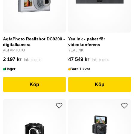
AgfaPhoto Realishot DC9200 -
Yealink - paket för
digitalkamera
videokonferens
AGFAPHOTO
YEALINK
2 197 kr
47 549 kr
inkl. moms
inkl. moms
I lager
Bara 1 kvar
Köp
Köp