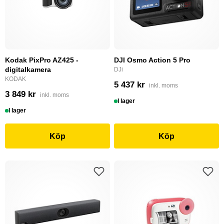
Kodak PixPro AZ425 -
DJI Osmo Action 5 Pro
digitalkamera
DJi
KODAK
5 437 kr
inkl. moms
3 849 kr
inkl. moms
I lager
I lager
Köp
Köp