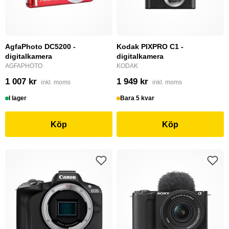
AgfaPhoto DC5200 -
Kodak PIXPRO C1 -
digitalkamera
digitalkamera
AGFAPHOTO
KODAK
1 007 kr
1 949 kr
inkl. moms
inkl. moms
I lager
Bara 5 kvar
Köp
Köp