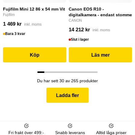
Fujifilm Mini 12 86 x 54 mm Vit
Canon EOS R10 -
digitalkamera - endast stomme
Fujifilm
CANON
1 469 kr
inkl. moms
14 212 kr
inkl. moms
Bara 3 kvar
Slut i lager
Köp
Läs mer
Du har sett 30 av 265 produkter
Ladda fler
Fri frakt över 499:-
Snabb leverans
Alltid låga priser