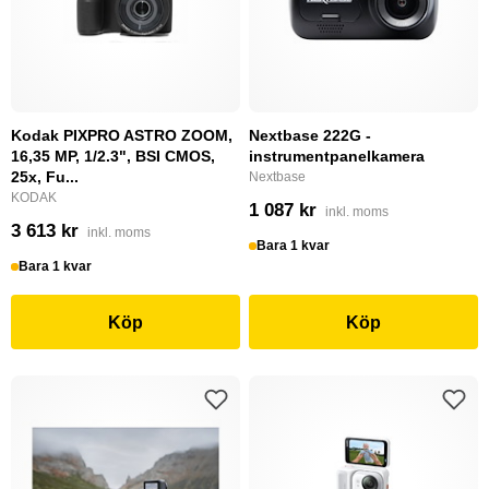
Kodak PIXPRO ASTRO ZOOM,
Nextbase 222G -
16,35 MP, 1/2.3", BSI CMOS,
instrumentpanelkamera
25x, Fu...
Nextbase
KODAK
1 087 kr
inkl. moms
3 613 kr
inkl. moms
Bara 1 kvar
Bara 1 kvar
Köp
Köp