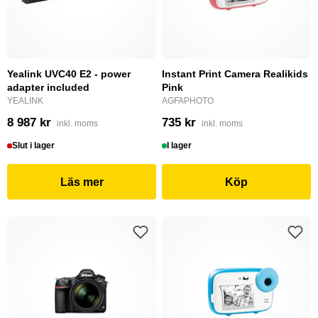
Yealink UVC40 E2 - power
Instant Print Camera Realikids
adapter included
Pink
YEALINK
AGFAPHOTO
8 987 kr
735 kr
inkl. moms
inkl. moms
Slut i lager
I lager
Läs mer
Köp