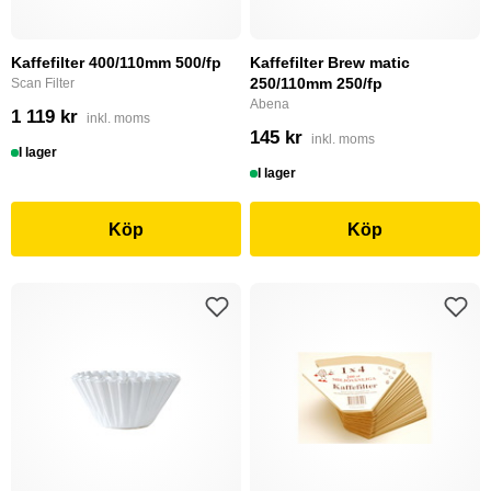
Kaffefilter 400/110mm 500/fp
Kaffefilter Brew matic
250/110mm 250/fp
Scan Filter
Abena
1 119 kr
inkl. moms
145 kr
inkl. moms
I lager
I lager
Köp
Köp