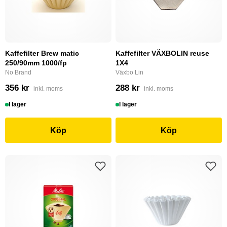
Kaffefilter Brew matic
Kaffefilter VÄXBOLIN reuse
250/90mm 1000/fp
1X4
No Brand
Växbo Lin
356 kr
288 kr
inkl. moms
inkl. moms
I lager
I lager
Köp
Köp