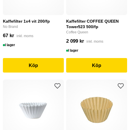
Kaffefilter 1x4 vit 200/fp
Kaffefilter COFFEE QUEEN
Tower523 500/fp
No Brand
Coffee Queen
67 kr
inkl. moms
2 099 kr
inkl. moms
I lager
I lager
Köp
Köp