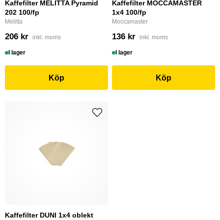
Kaffefilter MELITTA Pyramid
Kaffefilter MOCCAMASTER
202 100/fp
1x4 100/fp
Melitta
Moccamaster
206 kr
136 kr
inkl. moms
inkl. moms
I lager
I lager
Köp
Köp
Kaffefilter DUNI 1x4 oblekt