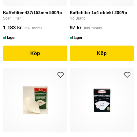
Kaffefilter 437/152mm 500/fp
Kaffefilter 1x4 oblekt 200/fp
Scan Filter
No Brand
1 183 kr
97 kr
inkl. moms
inkl. moms
I lager
I lager
Köp
Köp