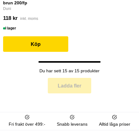
brun 200/fp
Duni
118 kr
inkl. moms
I lager
Köp
Du har sett 15 av 15 produkter
Ladda fler
Fri frakt över 499:-
Snabb leverans
Alltid låga priser