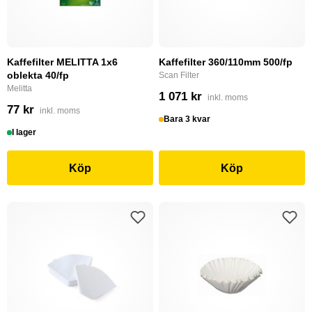
Kaffefilter MELITTA 1x6
Kaffefilter 360/110mm 500/fp
oblekta 40/fp
Scan Filter
Melitta
1 071 kr
inkl. moms
77 kr
inkl. moms
Bara 3 kvar
I lager
Köp
Köp