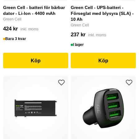
Green Cell - batteri för bärbar
Green Cell - UPS-batteri -
dator - Li-Ion - 4400 mAh
Förseglat med blysyra (SLA) -
10 Ah
Green Cell
Green Cell
424 kr
inkl. moms
237 kr
inkl. moms
Bara 3 kvar
I lager
Köp
Köp