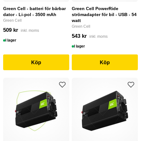
Green Cell - batteri för bärbar
Green Cell PowerRide
dator - Li-pol - 3500 mAh
strömadapter för bil - USB - 54
watt
Green Cell
Green Cell
509 kr
inkl. moms
543 kr
inkl. moms
I lager
I lager
Köp
Köp