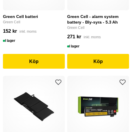
Green Cell batteri
Green Cell - alarm system
battery - Bly-syra - 5.3 Ah
Green Cell
Green Cell
152 kr
inkl. moms
271 kr
inkl. moms
I lager
I lager
Köp
Köp