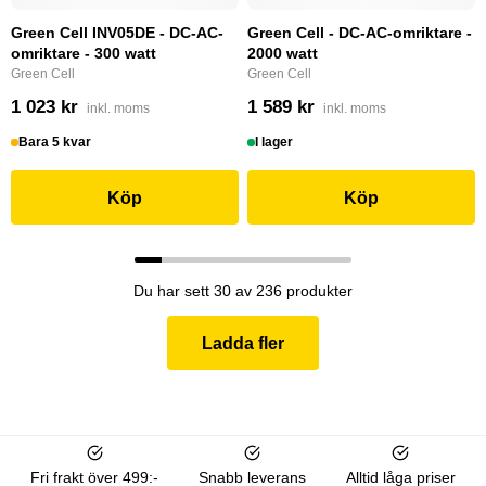
Green Cell INV05DE - DC-AC-
Green Cell - DC-AC-omriktare -
omriktare - 300 watt
2000 watt
Green Cell
Green Cell
1 023 kr
1 589 kr
inkl. moms
inkl. moms
Bara 5 kvar
I lager
Köp
Köp
Du har sett 30 av 236 produkter
Ladda fler
Fri frakt över 499:-
Snabb leverans
Alltid låga priser