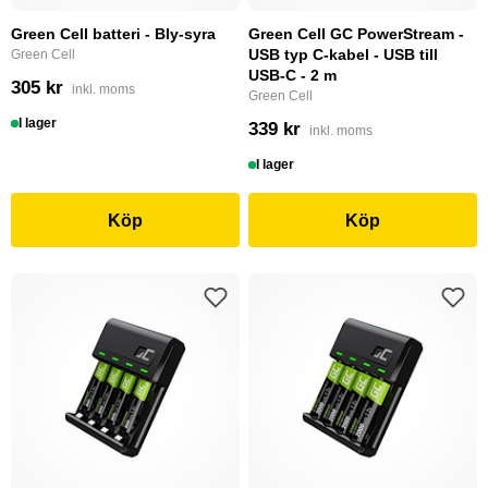
Green Cell batteri - Bly-syra
Green Cell GC PowerStream -
USB typ C-kabel - USB till
Green Cell
USB-C - 2 m
305 kr
inkl. moms
Green Cell
I lager
339 kr
inkl. moms
I lager
Köp
Köp