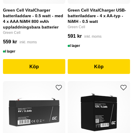
Green Cell VitalCharger
Green Cell VitalCharger USB-
batteriladdare - 0.5 watt - med
batteriladdare - 4 x AA-typ -
4 x AAA NiMH 800 mAh
NiMH - 0.5 watt
uppladdningsbara batterier
Green Cell
Green Cell
591 kr
inkl. moms
559 kr
inkl. moms
I lager
I lager
Köp
Köp