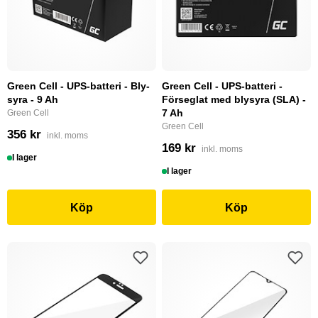
Green Cell - UPS-batteri - Bly-
Green Cell - UPS-batteri -
syra - 9 Ah
Förseglat med blysyra (SLA) -
7 Ah
Green Cell
Green Cell
356 kr
inkl. moms
169 kr
inkl. moms
I lager
I lager
Köp
Köp