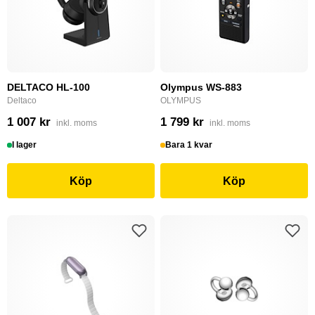
DELTACO HL-100
Olympus WS-883
Deltaco
OLYMPUS
1 007 kr
1 799 kr
inkl. moms
inkl. moms
I lager
Bara 1 kvar
Köp
Köp