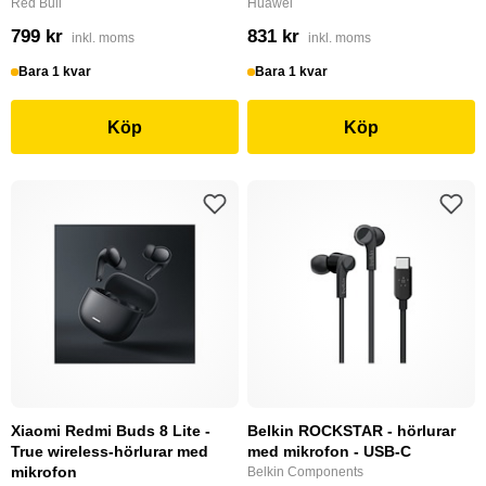
Red Bull
Huawei
799 kr
831 kr
inkl. moms
inkl. moms
Bara 1 kvar
Bara 1 kvar
Köp
Köp
Xiaomi Redmi Buds 8 Lite -
Belkin ROCKSTAR - hörlurar
True wireless-hörlurar med
med mikrofon - USB-C
mikrofon
Belkin Components