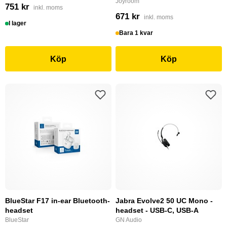
Joyroom
751 kr
inkl. moms
671 kr
inkl. moms
I lager
Bara 1 kvar
Köp
Köp
BlueStar F17 in-ear Bluetooth-
Jabra Evolve2 50 UC Mono -
headset
headset - USB-C, USB-A
BlueStar
GN Audio