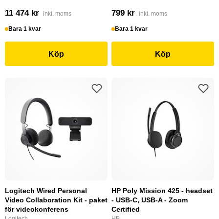
11 474 kr
799 kr
inkl. moms
inkl. moms
Bara 1 kvar
Bara 1 kvar
Köp
Köp
Logitech Wired Personal
HP Poly Mission 425 - headset
Video Collaboration Kit - paket
- USB-C, USB-A - Zoom
för videokonferens
Certified
Logitech
HP