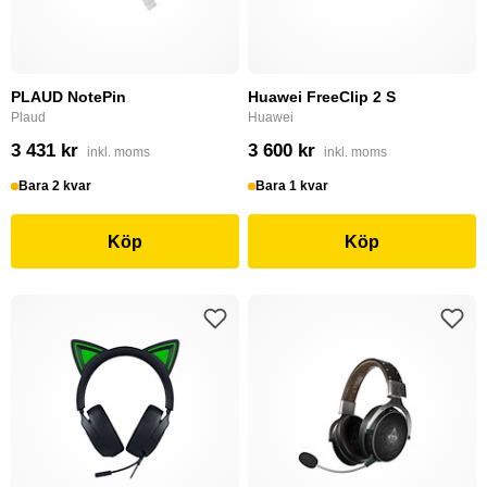
PLAUD NotePin
Huawei FreeClip 2 S
Plaud
Huawei
3 431 kr
3 600 kr
inkl. moms
inkl. moms
Bara 2 kvar
Bara 1 kvar
Köp
Köp