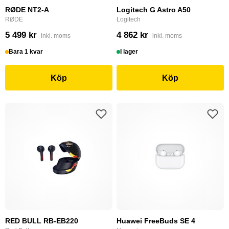
RØDE NT2-A
Logitech G Astro A50
RØDE
Logitech
5 499 kr
4 862 kr
inkl. moms
inkl. moms
Bara 1 kvar
I lager
Köp
Köp
RED BULL RB-EB220
Huawei FreeBuds SE 4