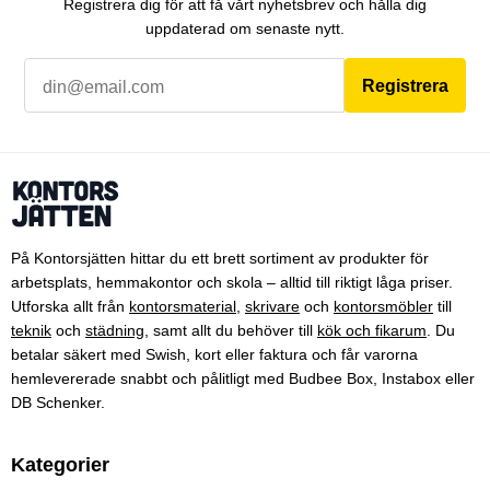
Registrera dig för att få vårt nyhetsbrev och hålla dig
uppdaterad om senaste nytt.
Registrera
På Kontorsjätten hittar du ett brett sortiment av produkter för
arbetsplats, hemmakontor och skola – alltid till riktigt låga priser.
Utforska allt från
kontorsmaterial
,
skrivare
och
kontorsmöbler
till
teknik
och
städning
, samt allt du behöver till
kök och fikarum
. Du
betalar säkert med Swish, kort eller faktura och får varorna
hemlevererade snabbt och pålitligt med Budbee Box, Instabox eller
DB Schenker.
Kategorier