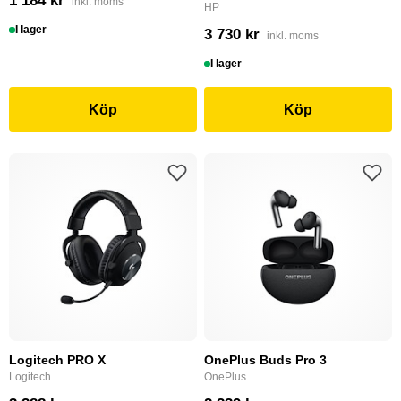
1 184 kr
inkl. moms
HP
I lager
3 730 kr
inkl. moms
I lager
Köp
Köp
Logitech PRO X
OnePlus Buds Pro 3
Logitech
OnePlus