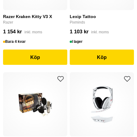
Razer Kraken Kitty V3 X
Lexip Tattoo
Razer
Pixminds
1 154 kr
1 103 kr
inkl. moms
inkl. moms
Bara 4 kvar
I lager
Köp
Köp