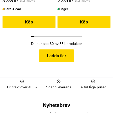
3 288 kr
2 239 kr
inkl. moms
inkl. moms
Bara 3 kvar
I lager
Köp
Köp
Du har sett 30 av 554 produkter
Ladda fler
Fri frakt över 499:-
Snabb leverans
Alltid låga priser
Nyhetsbrev