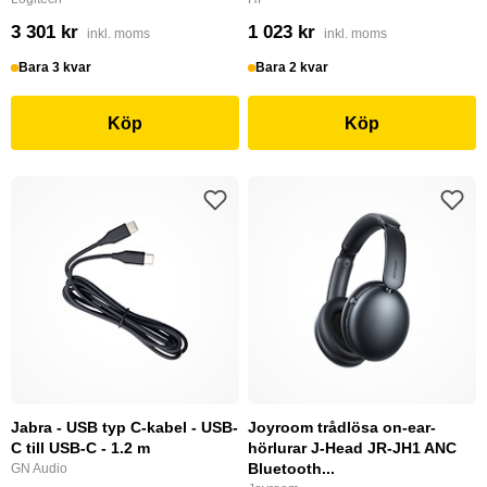
3 301 kr
1 023 kr
inkl. moms
inkl. moms
Bara 3 kvar
Bara 2 kvar
Köp
Köp
Jabra - USB typ C-kabel - USB-
Joyroom trådlösa on-ear-
C till USB-C - 1.2 m
hörlurar J-Head JR-JH1 ANC
Bluetooth...
GN Audio