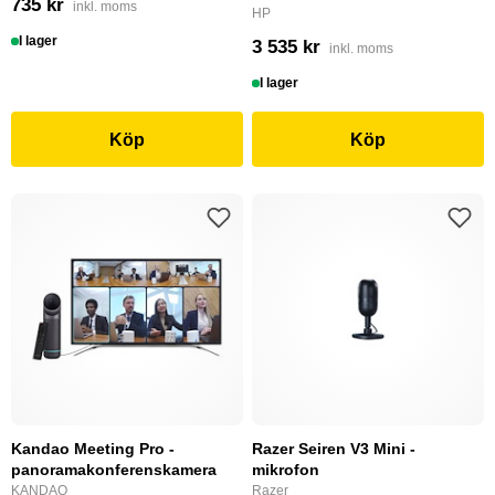
735 kr
inkl. moms
HP
I lager
3 535 kr
inkl. moms
I lager
Köp
Köp
Kandao Meeting Pro -
Razer Seiren V3 Mini -
panoramakonferenskamera
mikrofon
KANDAO
Razer