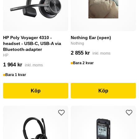
HP Poly Voyager 4310 -
Nothing Ear (open)
headset - USB-C, USB-A via
Nothing
Bluetooth-adapter
2 855 kr
inkl. moms
HP
Bara 2 kvar
1 964 kr
inkl. moms
Bara 1 kvar
Köp
Köp