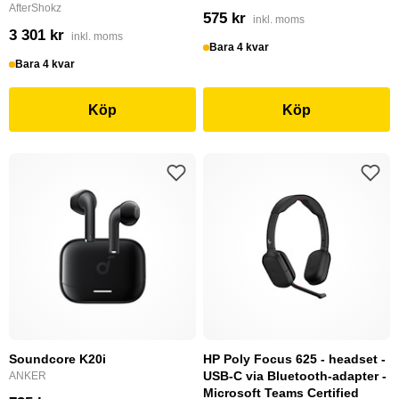
AfterShokz
575 kr
inkl. moms
3 301 kr
inkl. moms
Bara 4 kvar
Bara 4 kvar
Köp
Köp
Soundcore K20i
HP Poly Focus 625 - headset -
USB-C via Bluetooth-adapter -
ANKER
Microsoft Teams Certified