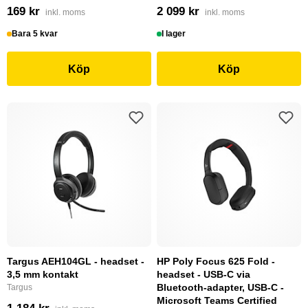
169 kr
2 099 kr
inkl. moms
inkl. moms
Bara 5 kvar
I lager
Köp
Köp
Targus AEH104GL - headset -
HP Poly Focus 625 Fold -
3,5 mm kontakt
headset - USB-C via
Bluetooth-adapter, USB-C -
Targus
Microsoft Teams Certified