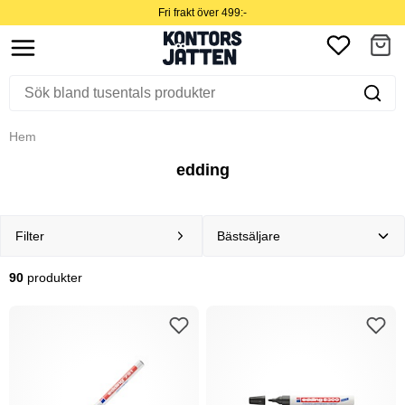
Fri frakt över 499:-
Hem
edding
Filter
90
produkter