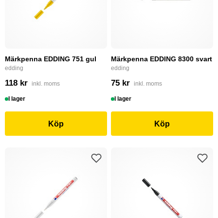
Märkpenna EDDING 751 gul
Märkpenna EDDING 8300 svart
edding
edding
118 kr
75 kr
inkl. moms
inkl. moms
I lager
I lager
Köp
Köp