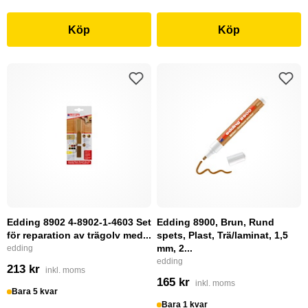
Köp
Köp
Edding 8902 4-8902-1-4603 Set
Edding 8900, Brun, Rund
för reparation av trägolv med...
spets, Plast, Trä/laminat, 1,5
mm, 2...
edding
edding
213 kr
inkl. moms
165 kr
inkl. moms
Bara 5 kvar
Bara 1 kvar