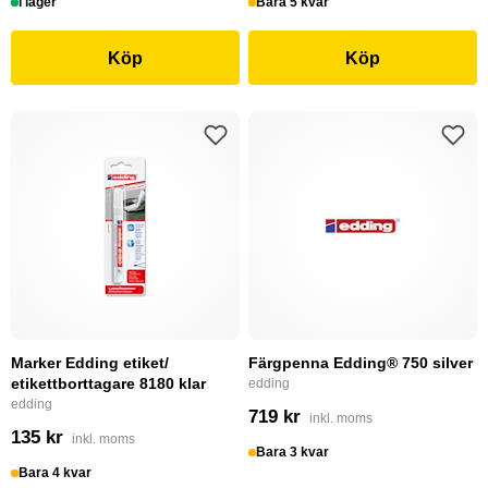
I lager
Bara 5 kvar
Köp
Köp
Marker Edding etiket/
Färgpenna Edding® 750 silver
etikettborttagare 8180 klar
edding
edding
719 kr
inkl. moms
135 kr
inkl. moms
Bara 3 kvar
Bara 4 kvar