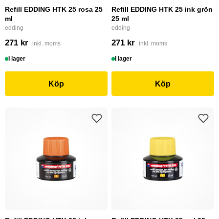
Refill EDDING HTK 25 rosa 25
Refill EDDING HTK 25 ink grön
ml
25 ml
edding
edding
271 kr
271 kr
inkl. moms
inkl. moms
I lager
I lager
Köp
Köp