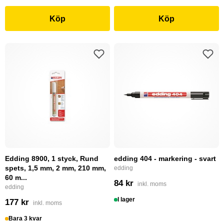
Köp
Köp
Edding 8900, 1 styck, Rund
edding 404 - markering - svart
spets, 1,5 mm, 2 mm, 210 mm,
edding
60 m...
84 kr
inkl. moms
edding
I lager
177 kr
inkl. moms
Bara 3 kvar