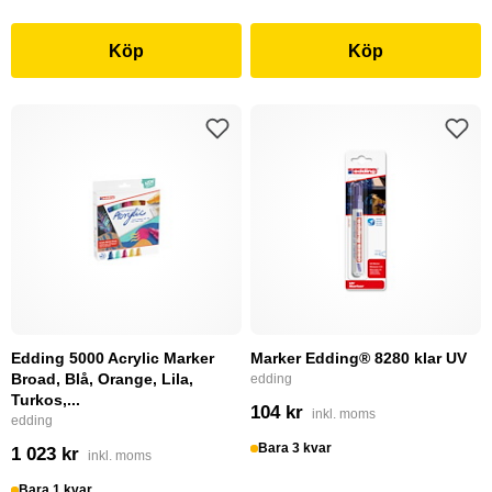
Köp
Köp
Edding 5000 Acrylic Marker
Marker Edding® 8280 klar UV
Broad, Blå, Orange, Lila,
edding
Turkos,...
104 kr
inkl. moms
edding
Bara 3 kvar
1 023 kr
inkl. moms
Bara 1 kvar