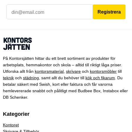
Registrera
På Kontorsjätten hittar du ett brett sortiment av produkter för
arbetsplats, hemmakontor och skola – alltid till riktigt låga priser.
Utforska allt från
kontorsmaterial
,
skrivare
och
kontorsmöbler
till
teknik
och
städning
, samt allt du behöver till
kök och fikarum
. Du
betalar säkert med Swish, kort eller faktura och får varorna
hemlevererade snabbt och pålitligt med Budbee Box, Instabox eller
DB Schenker.
Kategorier
Kontoret
Skrivare & Tillbehör