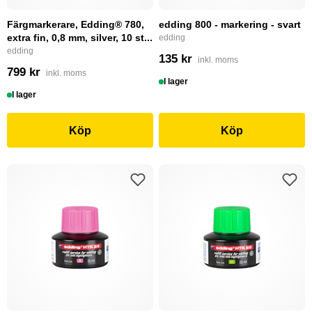
Färgmarkerare, Edding® 780,
edding 800 - markering - svart
extra fin, 0,8 mm, silver, 10 st...
edding
edding
135 kr
inkl. moms
799 kr
inkl. moms
I lager
I lager
Köp
Köp