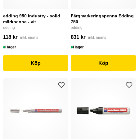
edding 950 industry - solid
Färgmarkeringspenna Edding
märkpenna - vit
750
edding
edding
118 kr
831 kr
inkl. moms
inkl. moms
I lager
I lager
Köp
Köp