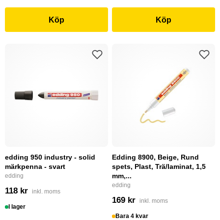
Köp
Köp
edding 950 industry - solid
Edding 8900, Beige, Rund
märkpenna - svart
spets, Plast, Trä/laminat, 1,5
mm,...
edding
edding
118 kr
inkl. moms
169 kr
inkl. moms
I lager
Bara 4 kvar