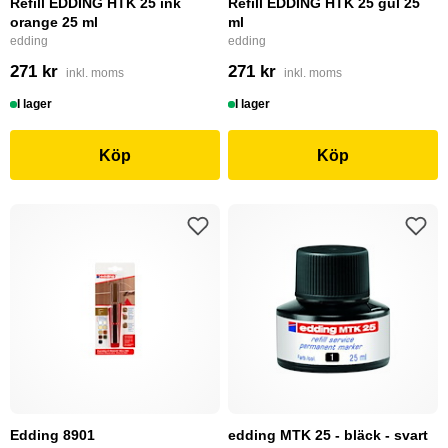
Refill EDDING HTK 25 ink
Refill EDDING HTK 25 gul 25
orange 25 ml
ml
edding
edding
271 kr
271 kr
inkl. moms
inkl. moms
I lager
I lager
Köp
Köp
Edding 8901
edding MTK 25 - bläck - svart