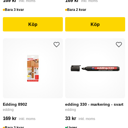
169 kr
169 kr
inkl. moms
inkl. moms
Bara 3 kvar
Bara 2 kvar
Köp
Köp
Edding 8902
edding 330 - markering - svart
edding
edding
169 kr
33 kr
inkl. moms
inkl. moms
Bara 3 kvar
I lager