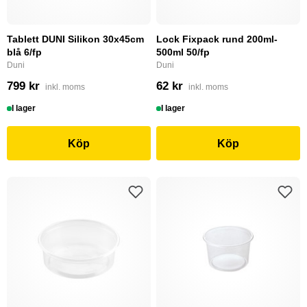
Tablett DUNI Silikon 30x45cm
Lock Fixpack rund 200ml-
blå 6/fp
500ml 50/fp
Duni
Duni
799 kr
62 kr
inkl. moms
inkl. moms
I lager
I lager
Köp
Köp