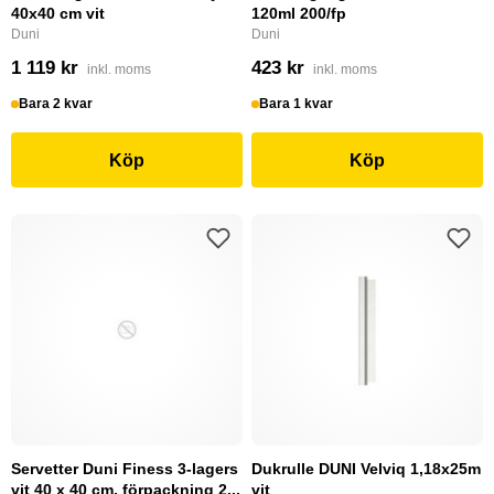
40x40 cm vit
120ml 200/fp
Duni
Duni
1 119 kr
423 kr
inkl. moms
inkl. moms
Bara 2 kvar
Bara 1 kvar
Köp
Köp
Servetter Duni Finess 3-lagers
Dukrulle DUNI Velviq 1,18x25m
vit 40 x 40 cm, förpackning 2...
vit