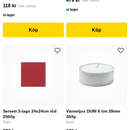
479 kr
inkl. moms
118 kr
inkl. moms
I lager
I lager
Köp
Köp
Servett 3-lags 24x24cm röd
Värmeljus DUNI 6 tim 39mm
250/fp
30/fp
Duni
Duni