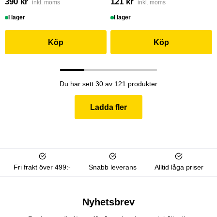
390 kr
121 kr
inkl. moms
inkl. moms
I lager
I lager
Köp
Köp
Du har sett 30 av 121 produkter
Ladda fler
Fri frakt över 499:-
Snabb leverans
Alltid låga priser
Nyhetsbrev