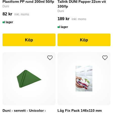
Plastform PP rund 200ml 50/fp
Tallrik DUNI Papper 22cm vit
100/fp
Duni
Duni
82 kr
inkl. moms
189 kr
inkl. moms
I lager
I lager
Köp
Köp
Duni - servett - Unicolor -
Låg Fix Pack 146x110 mm