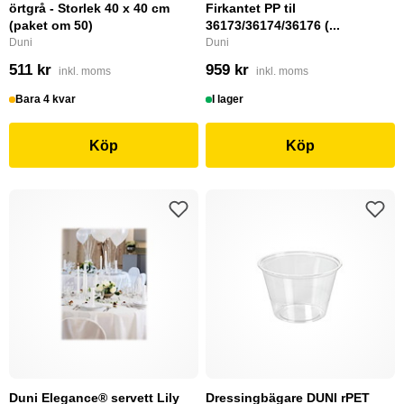
örtgrå - Storlek 40 x 40 cm
Firkantet PP til
(paket om 50)
36173/36174/36176 (...
Duni
Duni
511 kr
959 kr
inkl. moms
inkl. moms
Bara 4 kvar
I lager
Köp
Köp
Duni Elegance® servett Lily
Dressingbägare DUNI rPET