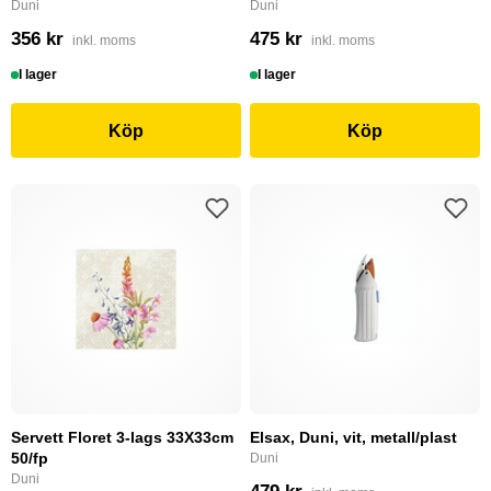
Duni
Duni
356 kr
475 kr
inkl. moms
inkl. moms
I lager
I lager
Köp
Köp
Servett Floret 3-lags 33X33cm
Elsax, Duni, vit, metall/plast
50/fp
Duni
Duni