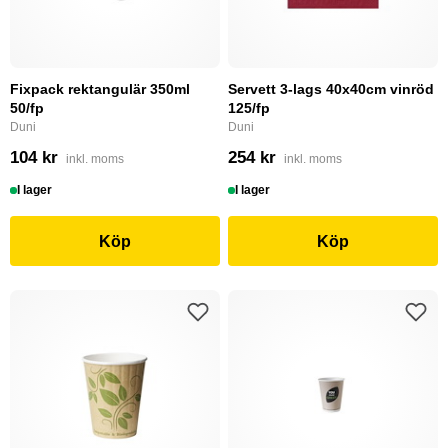
Fixpack rektangulär 350ml
Servett 3-lags 40x40cm vinröd
50/fp
125/fp
Duni
Duni
104 kr
254 kr
inkl. moms
inkl. moms
I lager
I lager
Köp
Köp