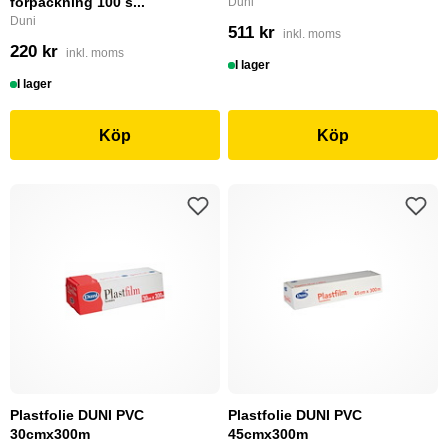
förpackning 100 s...
Duni
Duni
511 kr
inkl. moms
220 kr
inkl. moms
I lager
I lager
Köp
Köp
Plastfolie DUNI PVC
Plastfolie DUNI PVC
30cmx300m
45cmx300m