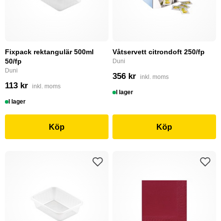
Fixpack rektangulär 500ml
Våtservett citrondoft 250/fp
50/fp
Duni
Duni
356 kr
inkl. moms
113 kr
inkl. moms
I lager
I lager
Köp
Köp