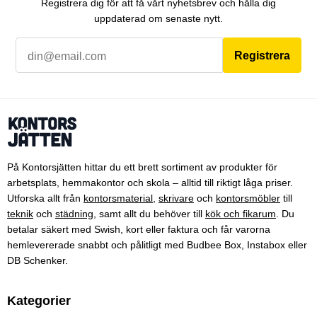
Registrera dig för att få vårt nyhetsbrev och hålla dig
uppdaterad om senaste nytt.
Registrera
På Kontorsjätten hittar du ett brett sortiment av produkter för
arbetsplats, hemmakontor och skola – alltid till riktigt låga priser.
Utforska allt från
kontorsmaterial
,
skrivare
och
kontorsmöbler
till
teknik
och
städning
, samt allt du behöver till
kök och fikarum
. Du
betalar säkert med Swish, kort eller faktura och får varorna
hemlevererade snabbt och pålitligt med Budbee Box, Instabox eller
DB Schenker.
Kategorier