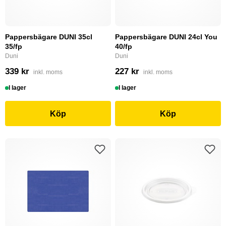
Pappersbägare DUNI 35cl
Pappersbägare DUNI 24cl You
35/fp
40/fp
Duni
Duni
339 kr
227 kr
inkl. moms
inkl. moms
I lager
I lager
Köp
Köp