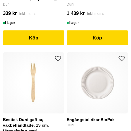
Duni
Duni
339 kr
1 439 kr
inkl. moms
inkl. moms
I lager
I lager
Köp
Köp
Bestick Duni gafflar,
Engångstallrikar BioPak
vaxbehandlade, 19 cm,
Duni
förpackning med...