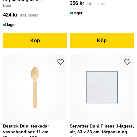
356 kr
inkl. moms
Duni
I lager
424 kr
inkl. moms
I lager
Köp
Köp
Bestick Duni teskedar
Servetter Duni Finess 3-lagers,
vaxbehandlade 11 cm,
vit, 33 x 33 cm, förpackning...