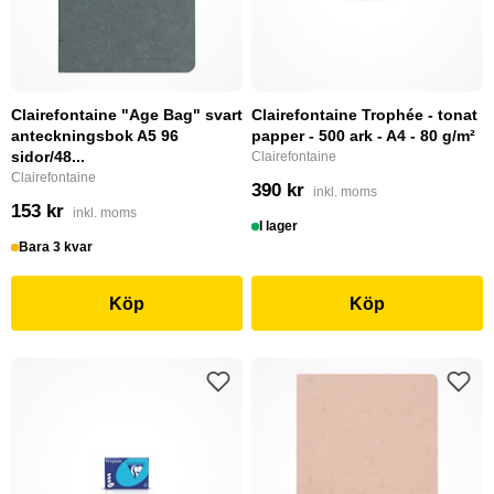
Clairefontaine "Age Bag" svart
Clairefontaine Trophée - tonat
anteckningsbok A5 96
papper - 500 ark - A4 - 80 g/m²
sidor/48...
Clairefontaine
Clairefontaine
390 kr
inkl. moms
153 kr
inkl. moms
I lager
Bara 3 kvar
Köp
Köp