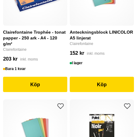
Clairefontaine Trophée - tonat
Anteckningsblock LINICOLOR
papper - 250 ark - A4 - 120
A5 linjerat
g/m²
Clairefontaine
Clairefontaine
152 kr
inkl. moms
203 kr
inkl. moms
I lager
Bara 1 kvar
Köp
Köp