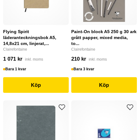
Flying Spirit
Paint-On block A5 250 g 30 ark
läderanteckningsbok A5,
grått papper, mixed media,
14,8x21 cm, linjerat,...
to...
Clairefontaine
Clairefontaine
1 071 kr
210 kr
inkl. moms
inkl. moms
Bara 1 kvar
Bara 3 kvar
Köp
Köp