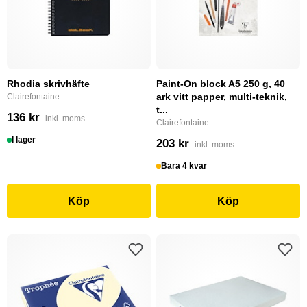
Rhodia skrivhäfte
Paint-On block A5 250 g, 40
ark vitt papper, multi-teknik,
Clairefontaine
t...
136 kr
inkl. moms
Clairefontaine
I lager
203 kr
inkl. moms
Bara 4 kvar
Köp
Köp