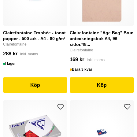
Clairefontaine Trophée - tonat
Clairefontaine "Age Bag" Brun
papper - 500 ark - A4 - 80 g/m²
anteckningsbok A4, 96
sidor/48...
Clairefontaine
Clairefontaine
288 kr
inkl. moms
169 kr
inkl. moms
I lager
Bara 3 kvar
Köp
Köp