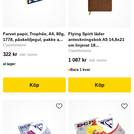
Farvet papir, Trophée, A4, 80g,
Flying Spirit läder
1778, påskeliljegul, pakke a...
anteckningsbok A5 14,8x21
cm linjerat 18...
Clairefontaine
Clairefontaine
322 kr
inkl. moms
1 087 kr
inkl. moms
I lager
Bara 1 kvar
Köp
Köp