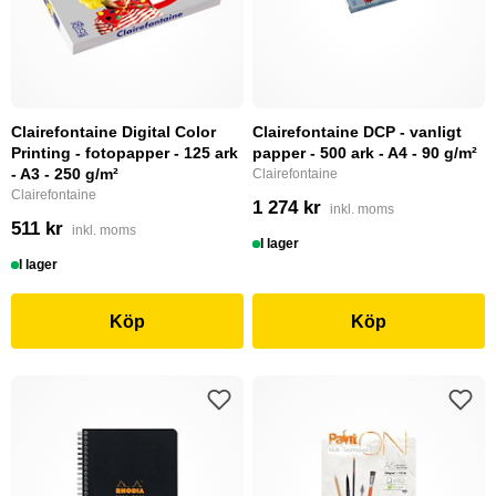
Clairefontaine Digital Color
Clairefontaine DCP - vanligt
Printing - fotopapper - 125 ark
papper - 500 ark - A4 - 90 g/m²
- A3 - 250 g/m²
Clairefontaine
Clairefontaine
1 274 kr
inkl. moms
511 kr
inkl. moms
I lager
I lager
Köp
Köp