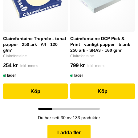
Clairefontaine Trophée - tonat
Clairefontaine DCP Pick &
papper - 250 ark - A4 - 120
Print - vanligt papper - blank -
g/m²
250 ark - SRA3 - 160 g/m²
Clairefontaine
Clairefontaine
254 kr
799 kr
inkl. moms
inkl. moms
I lager
I lager
Köp
Köp
Du har sett 30 av 133 produkter
Ladda fler