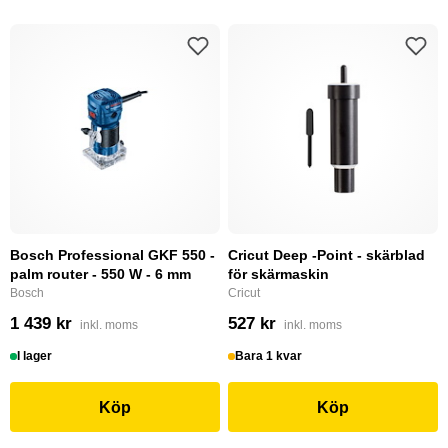
Bosch Professional GKF 550 -
Cricut Deep -Point - skärblad
palm router - 550 W - 6 mm
för skärmaskin
Bosch
Cricut
1 439 kr
527 kr
inkl. moms
inkl. moms
I lager
Bara 1 kvar
Köp
Köp