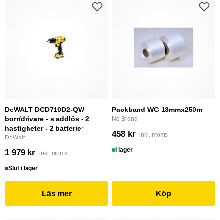
DeWALT DCD710D2-QW
Packband WG 13mmx250m
borr/drivare - sladdlös - 2
No Brand
hastigheter - 2 batterier
458 kr
inkl. moms
DeWalt
I lager
1 979 kr
inkl. moms
Slut i lager
Läs mer
Köp