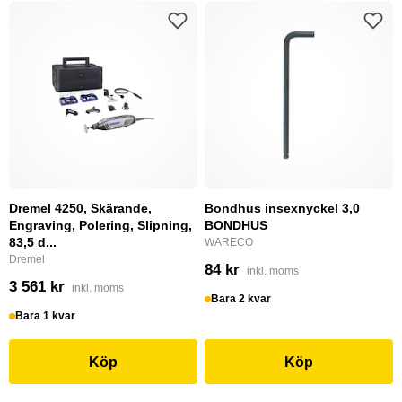
Dremel 4250, Skärande,
Bondhus insexnyckel 3,0
Engraving, Polering, Slipning,
BONDHUS
83,5 d...
WARECO
Dremel
84 kr
inkl. moms
3 561 kr
inkl. moms
Bara 2 kvar
Bara 1 kvar
Köp
Köp