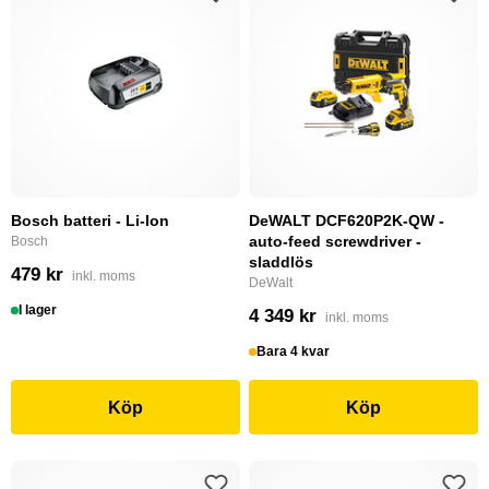
Bosch batteri - Li-Ion
DeWALT DCF620P2K-QW -
auto-feed screwdriver -
Bosch
sladdlös
479 kr
inkl. moms
DeWalt
I lager
4 349 kr
inkl. moms
Bara 4 kvar
Köp
Köp