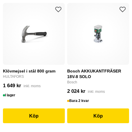
Klövmejsel i stål 800 gram
Bosch AKKUKANTFRÄSER
18V-8 SOLO
HULTAFORS
Bosch
1 649 kr
inkl. moms
2 024 kr
inkl. moms
I lager
Bara 2 kvar
Köp
Köp