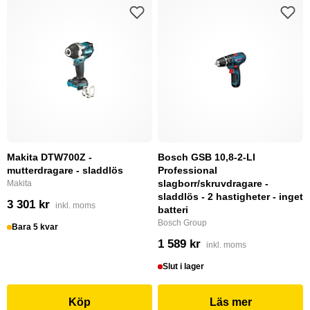
Makita DTW700Z -
Bosch GSB 10,8-2-LI
mutterdragare - sladdlös
Professional
slagborr/skruvdragare -
Makita
sladdlös - 2 hastigheter - inget
3 301 kr
inkl. moms
batteri
Bosch Group
Bara 5 kvar
1 589 kr
inkl. moms
Slut i lager
Köp
Läs mer