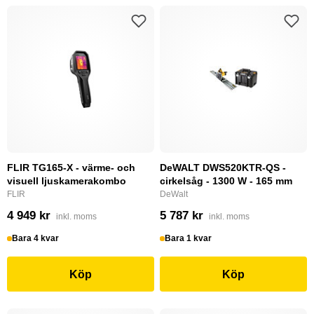
FLIR TG165-X - värme- och
DeWALT DWS520KTR-QS -
visuell ljuskamerakombo
cirkelsåg - 1300 W - 165 mm
FLIR
DeWalt
4 949 kr
5 787 kr
inkl. moms
inkl. moms
Bara 4 kvar
Bara 1 kvar
Köp
Köp