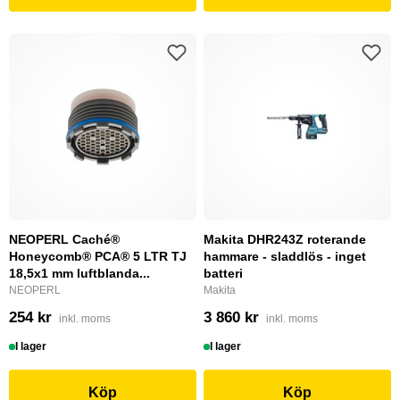
NEOPERL Caché®
Makita DHR243Z roterande
Honeycomb® PCA® 5 LTR TJ
hammare - sladdlös - inget
18,5x1 mm luftblanda...
batteri
NEOPERL
Makita
254 kr
3 860 kr
inkl. moms
inkl. moms
I lager
I lager
Köp
Köp