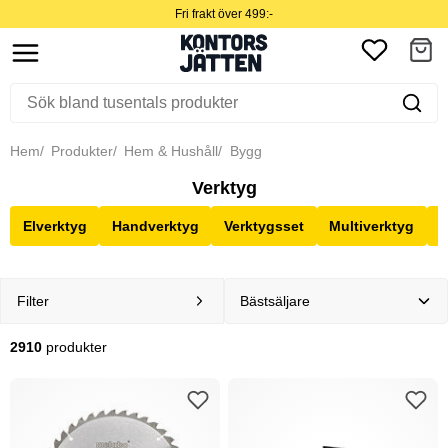
Fri frakt över 499:-
Hem
Produkter
Hem & Hushåll
Bygg
Verktyg
Elverktyg
Handverktyg
Verktygsset
Multiverktyg
S
Filter
2910
produkter