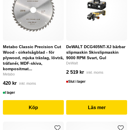
Metabo Classic Precision Cut
DeWALT DCG405NT-XJ bärbar
Wood - cirkelsågblad - för
slipmaskin Skivslipmaskin
plywood, mjuka träslag, lövträ,
9000 RPM Svart, Gul
träfanér, MDF-skiva,
DeWalt
kompositmat...
2 519 kr
inkl. moms
Metabo
Slut i lager
420 kr
inkl. moms
I lager
Köp
Läs mer