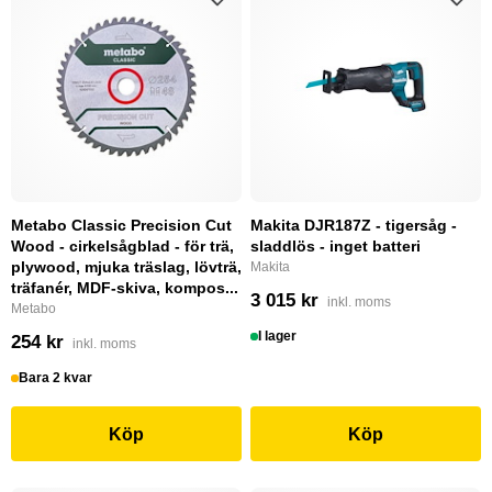
Metabo Classic Precision Cut
Makita DJR187Z - tigersåg -
Wood - cirkelsågblad - för trä,
sladdlös - inget batteri
plywood, mjuka träslag, lövträ,
Makita
träfanér, MDF-skiva, kompos...
3 015 kr
inkl. moms
Metabo
I lager
254 kr
inkl. moms
Bara 2 kvar
Köp
Köp