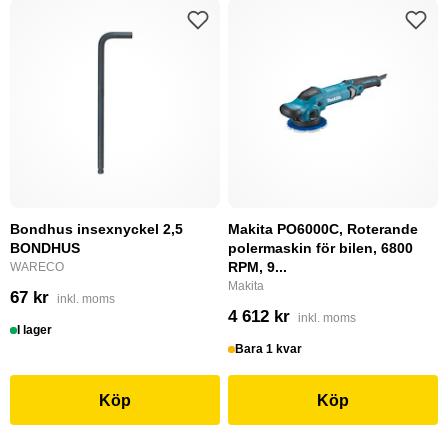
Bondhus insexnyckel 2,5
Makita PO6000C, Roterande
BONDHUS
polermaskin för bilen, 6800
RPM, 9...
WARECO
Makita
67 kr
inkl. moms
4 612 kr
inkl. moms
I lager
Bara 1 kvar
Köp
Köp