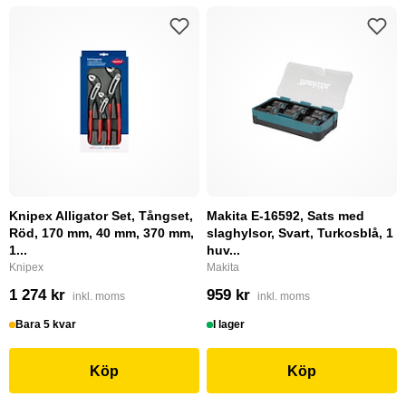
Knipex Alligator Set, Tångset,
Makita E-16592, Sats med
Röd, 170 mm, 40 mm, 370 mm,
slaghylsor, Svart, Turkosblå, 1
1...
huv...
Knipex
Makita
1 274 kr
959 kr
inkl. moms
inkl. moms
Bara 5 kvar
I lager
Köp
Köp