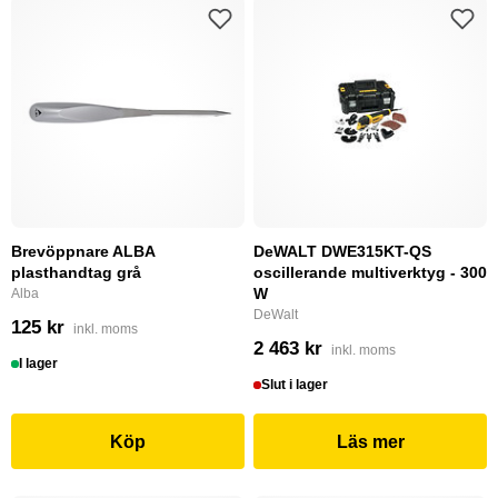
Brevöppnare ALBA
DeWALT DWE315KT-QS
plasthandtag grå
oscillerande multiverktyg - 300
W
Alba
DeWalt
125 kr
inkl. moms
2 463 kr
inkl. moms
I lager
Slut i lager
Köp
Läs mer