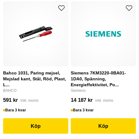
Bahco 1031, Paring mejsel,
Siemens 7KM3220-0BA01-
Mejslad kant, Stål, Röd, Plast,
1DA0, Spänning,
L...
Energieffektivitet, Po...
BAHCO
Siemens
591 kr
14 187 kr
inkl. moms
inkl. moms
Bara 3 kvar
Bara 3 kvar
Köp
Köp