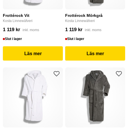
Frottérock Vit
Frottérock Mörkgrå
Kosta Linnewäfveri
Kosta Linnewäfveri
1 119 kr
1 119 kr
inkl. moms
inkl. moms
Slut i lager
Slut i lager
Läs mer
Läs mer