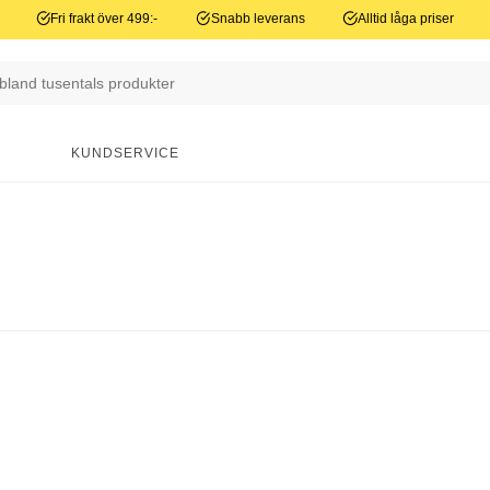
Fri frakt över 499:-
Snabb leverans
Alltid låga priser
N
KUNDSERVICE