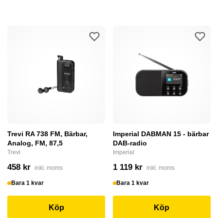
Trevi RA 738 FM, Bärbar,
Imperial DABMAN 15 - bärbar
Analog, FM, 87,5
DAB-radio
Trevi
Imperial
458 kr
1 119 kr
inkl. moms
inkl. moms
Bara 1 kvar
Bara 1 kvar
Köp
Köp