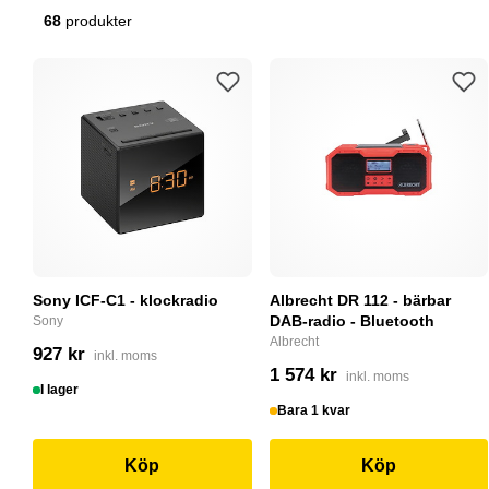
68
produkter
Sony ICF-C1 - klockradio
Albrecht DR 112 - bärbar
DAB-radio - Bluetooth
Sony
Albrecht
927 kr
inkl. moms
1 574 kr
inkl. moms
I lager
Bara 1 kvar
Köp
Köp