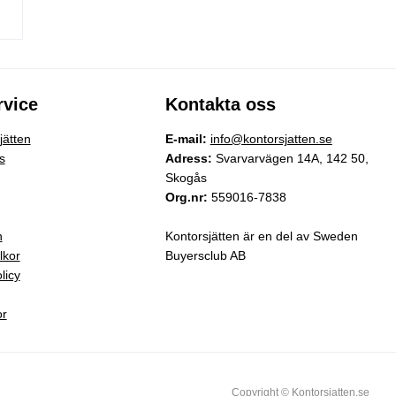
vice
Kontakta oss
ätten
E-mail:
info@kontorsjatten.se
s
Adress:
Svarvarvägen 14A, 142 50,
Skogås
Org.nr:
559016-7838
n
Kontorsjätten är en del av Sweden
lkor
Buyersclub AB
licy
or
Copyright © Kontorsjatten.se