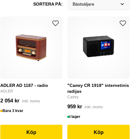
SORTERA PÅ:
Bästsäljare
ADLER AD 1187 - radio
"Camry CR 1918" internetinis
radijas
ADLER
Camry
2 054 kr
inkl. moms
959 kr
inkl. moms
Bara 3 kvar
I lager
Köp
Köp