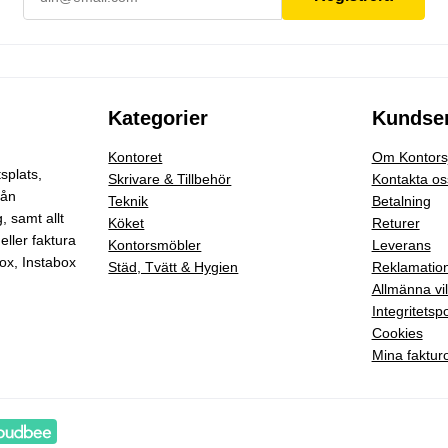
Kategorier
Kundser
Kontoret
Om Kontorsj
splats,
Skrivare & Tillbehör
Kontakta os
rån
Teknik
Betalning
g
, samt allt
Köket
Returer
eller faktura
Kontorsmöbler
Leverans
ox, Instabox
Städ, Tvätt & Hygien
Reklamatio
Allmänna vil
Integritetspo
Cookies
Mina faktur