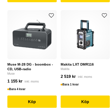
Muse M-28 DG - boombox -
Makita LXT DMR116
CD, USB-radio
Makita
Muse
2 519 kr
inkl. moms
1 155 kr
inkl. moms
Bara 1 kvar
Bara 4 kvar
Köp
Köp