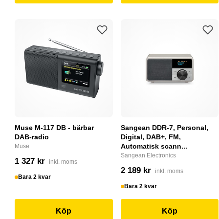
Muse M-117 DB - bärbar
Sangean DDR-7, Personal,
DAB-radio
Digital, DAB+, FM,
Automatisk scann...
Muse
Sangean Electronics
1 327 kr
inkl. moms
2 189 kr
inkl. moms
Bara 2 kvar
Bara 2 kvar
Köp
Köp