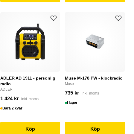
ADLER AD 1911 - personlig
Muse M-178 PW - klockradio
radio
Muse
ADLER
735 kr
inkl. moms
1 424 kr
inkl. moms
I lager
Bara 2 kvar
Köp
Köp