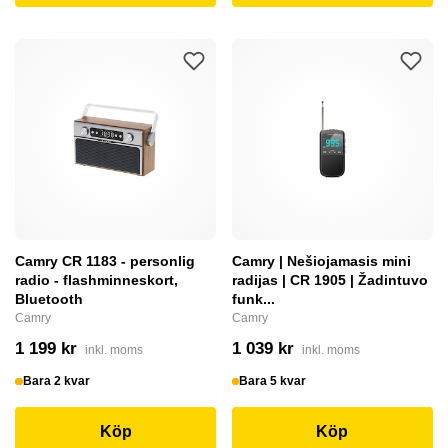
Camry CR 1183 - personlig
Camry | Nešiojamasis mini
radio - flashminneskort,
radijas | CR 1905 | Žadintuvo
Bluetooth
funk...
Camry
Camry
1 199 kr
1 039 kr
inkl. moms
inkl. moms
Bara 2 kvar
Bara 5 kvar
Köp
Köp