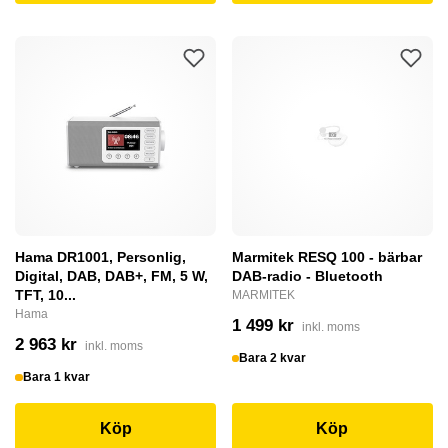
Hama DR1001, Personlig,
Marmitek RESQ 100 - bärbar
Digital, DAB, DAB+, FM, 5 W,
DAB-radio - Bluetooth
TFT, 10...
MARMITEK
Hama
1 499 kr
inkl. moms
2 963 kr
inkl. moms
Bara 2 kvar
Bara 1 kvar
Köp
Köp