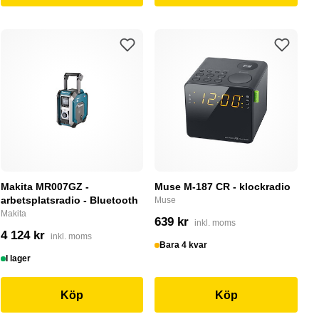
Makita MR007GZ -
Muse M-187 CR - klockradio
arbetsplatsradio - Bluetooth
Muse
Makita
639 kr
inkl. moms
4 124 kr
inkl. moms
Bara 4 kvar
I lager
Köp
Köp