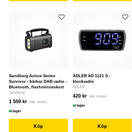
Sandberg Active Series
ADLER AD 1121 S -
Survivor - bärbar DAB-radio -
klockradio
Bluetooth, flashminneskort
ADLER
Sandberg
420 kr
inkl. moms
1 559 kr
inkl. moms
I lager
I lager
Köp
Köp