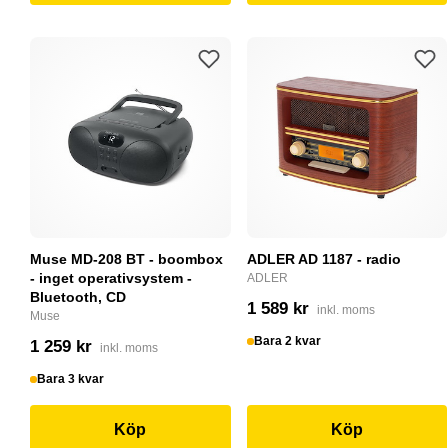
Muse MD-208 BT - boombox
ADLER AD 1187 - radio
- inget operativsystem -
ADLER
Bluetooth, CD
1 589 kr
inkl. moms
Muse
Bara 2 kvar
1 259 kr
inkl. moms
Bara 3 kvar
Köp
Köp