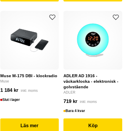
Muse M-175 DBI - klockradio
ADLER AD 1916 -
väckarklocka - elektronisk -
Muse
golvstående
1 184 kr
inkl. moms
ADLER
Slut i lager
719 kr
inkl. moms
Bara 4 kvar
Läs mer
Köp