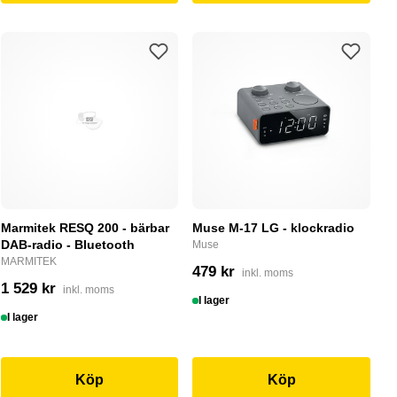
Marmitek RESQ 200 - bärbar
Muse M-17 LG - klockradio
DAB-radio - Bluetooth
Muse
MARMITEK
479 kr
inkl. moms
1 529 kr
inkl. moms
I lager
I lager
Köp
Köp