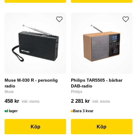
Muse M-030 R - personlig
Philips TAR5505 - bärbar
radio
DAB-radio
Muse
Philips
458 kr
2 281 kr
inkl. moms
inkl. moms
I lager
Bara 3 kvar
Köp
Köp