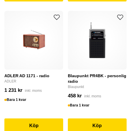
ADLER AD 1171 - radio
Blaupunkt PR4BK - personlig
radio
ADLER
Blaupunkt
1 231 kr
inkl. moms
458 kr
inkl. moms
Bara 1 kvar
Bara 1 kvar
Köp
Köp