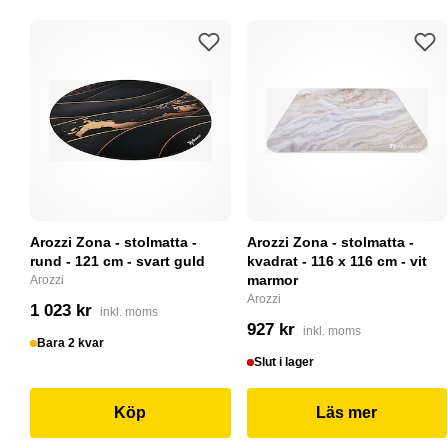
Arozzi Zona - stolmatta -
Arozzi Zona - stolmatta -
rund - 121 cm - svart guld
kvadrat - 116 x 116 cm - vit
marmor
Arozzi
Arozzi
1 023 kr
inkl. moms
927 kr
inkl. moms
Bara 2 kvar
Slut i lager
Köp
Läs mer