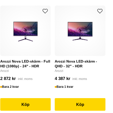
Arozzi Nova LED-skärm - Full
Arozzi Nova LED-skärm -
HD (1080p) - 24" - HDR
QHD - 32" - HDR
Arozzi
Arozzi
2 872 kr
4 387 kr
inkl. moms
inkl. moms
Bara 2 kvar
Bara 1 kvar
Köp
Köp