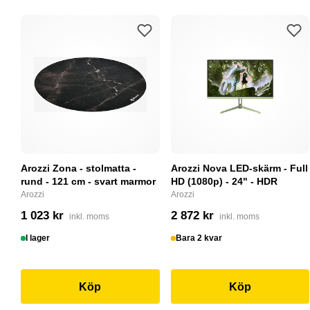
Arozzi Zona - stolmatta -
Arozzi Nova LED-skärm - Full
rund - 121 cm - svart marmor
HD (1080p) - 24" - HDR
Arozzi
Arozzi
1 023 kr
2 872 kr
inkl. moms
inkl. moms
I lager
Bara 2 kvar
Köp
Köp