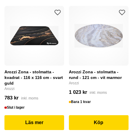
Arozzi Zona - stolmatta -
Arozzi Zona - stolmatta -
kvadrat - 116 x 116 cm - svart
rund - 121 cm - vit marmor
guld
Arozzi
Arozzi
1 023 kr
inkl. moms
783 kr
inkl. moms
Bara 1 kvar
Slut i lager
Läs mer
Köp