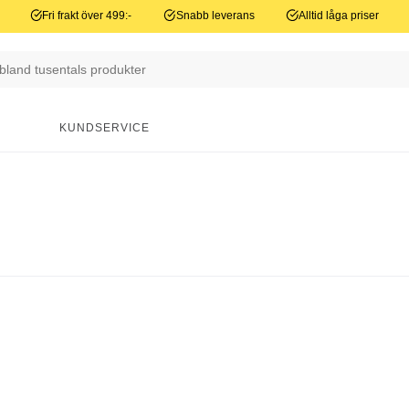
Fri frakt över 499:-
Snabb leverans
Alltid låga priser
N
KUNDSERVICE