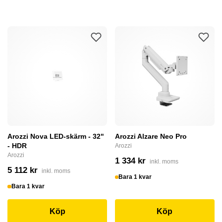
Arozzi Nova LED-skärm - 32"
Arozzi Alzare Neo Pro
- HDR
Arozzi
Arozzi
1 334 kr
inkl. moms
5 112 kr
inkl. moms
Bara 1 kvar
Bara 1 kvar
Köp
Köp