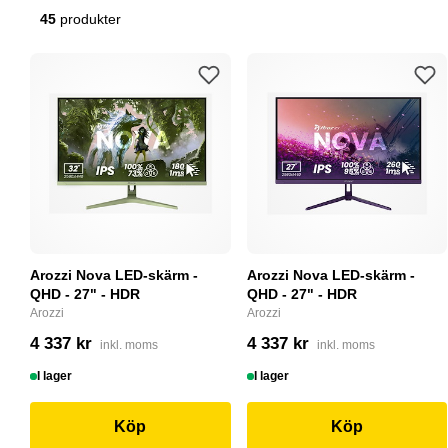
45
produkter
Arozzi Nova LED-skärm -
Arozzi Nova LED-skärm -
QHD - 27" - HDR
QHD - 27" - HDR
Arozzi
Arozzi
4 337 kr
4 337 kr
inkl. moms
inkl. moms
I lager
I lager
Köp
Köp