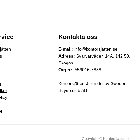
vice
Kontakta oss
ätten
E-mail:
info@kontorsjatten.se
s
Adress:
Svarvarvägen 14A, 142 50,
Skogås
Org.nr:
559016-7838
n
Kontorsjätten är en del av Sweden
lkor
Buyersclub AB
licy
or
Copyright © Kontorsjatten.se