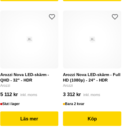
Arozzi Nova LED-skärm -
Arozzi Nova LED-skärm - Full
QHD - 32" - HDR
HD (1080p) - 24" - HDR
Arozzi
Arozzi
5 112 kr
3 312 kr
inkl. moms
inkl. moms
Slut i lager
Bara 2 kvar
Läs mer
Köp