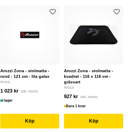
Arozzi Zona - stolmatta -
Arozzi Zona - stolmatta -
rund - 121 cm - lila galax
kvadrat - 116 x 116 cm -
gråsvart
Arozzi
Arozzi
1 023 kr
inkl. moms
927 kr
inkl. moms
I lager
Bara 1 kvar
Köp
Köp