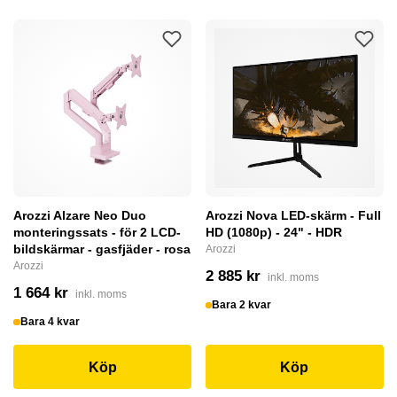
Arozzi Alzare Neo Duo
Arozzi Nova LED-skärm - Full
monteringssats - för 2 LCD-
HD (1080p) - 24" - HDR
bildskärmar - gasfjäder - rosa
Arozzi
Arozzi
2 885 kr
inkl. moms
1 664 kr
inkl. moms
Bara 2 kvar
Bara 4 kvar
Köp
Köp