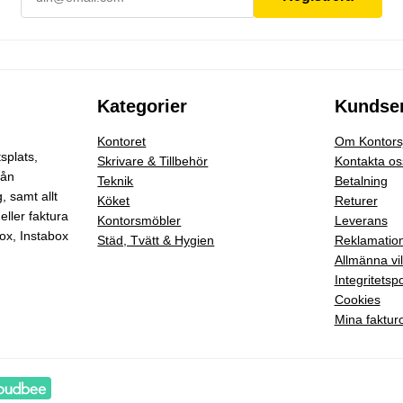
Kategorier
Kundser
Kontoret
Om Kontorsj
splats,
Skrivare & Tillbehör
Kontakta os
rån
Teknik
Betalning
g
, samt allt
Köket
Returer
eller faktura
Kontorsmöbler
Leverans
ox, Instabox
Städ, Tvätt & Hygien
Reklamatio
Allmänna vil
Integritetspo
Cookies
Mina faktur