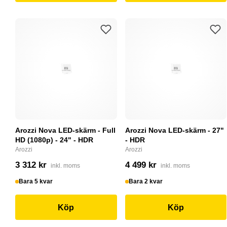
Arozzi Nova LED-skärm - Full
Arozzi Nova LED-skärm - 27"
HD (1080p) - 24" - HDR
- HDR
Arozzi
Arozzi
3 312 kr
4 499 kr
inkl. moms
inkl. moms
Bara 5 kvar
Bara 2 kvar
Köp
Köp