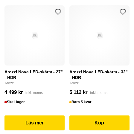
Arozzi Nova LED-skärm - 27"
Arozzi Nova LED-skärm - 32"
- HDR
- HDR
Arozzi
Arozzi
4 499 kr
5 112 kr
inkl. moms
inkl. moms
Slut i lager
Bara 5 kvar
Läs mer
Köp