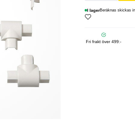
I lager
Beräknas skickas i
Fri frakt över 499:-