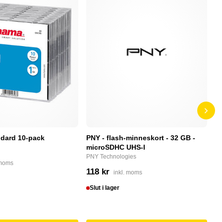
dard 10-pack
PNY - flash-minneskort - 32 GB -
F
microSDHC UHS-I
P
PNY Technologies
F
 moms
118 kr
4
inkl. moms
Slut i lager
I