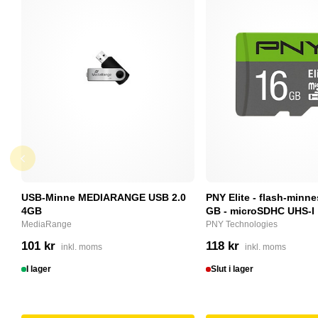
USB-Minne MEDIARANGE USB 2.0
PNY Elite - flash-minne
4GB
GB - microSDHC UHS-I
MediaRange
PNY Technologies
101 kr
118 kr
inkl. moms
inkl. moms
I lager
Slut i lager