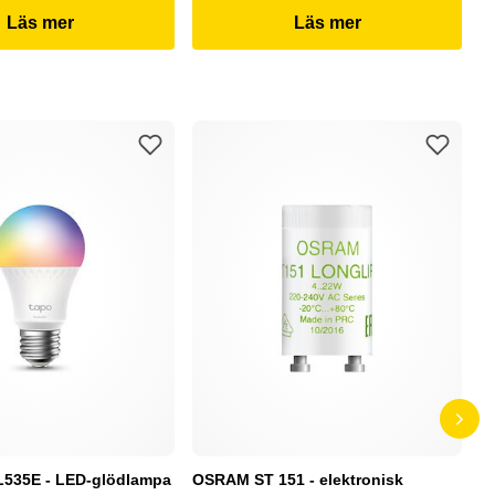
Läs mer
Läs mer
L535E - LED-glödlampa
OSRAM ST 151 - elektronisk
P