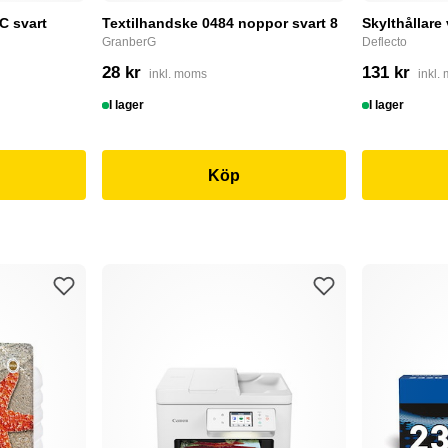
C svart
Textilhandske 0484 noppor svart 8
Skylthållare
GranberG
Deflecto
28 kr
131 kr
inkl. moms
inkl.
I lager
I lager
Köp