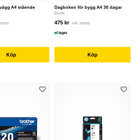
 vägg A4 stående
Dagboken för bygg A4 30 dagar
P
r
Burde
P
475 kr
 moms
inkl. moms
5
I lager
S
Köp
Köp