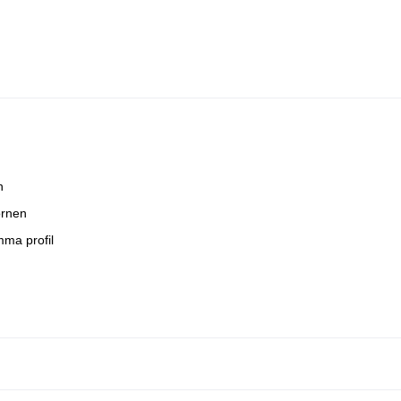
n
örnen
ma profil