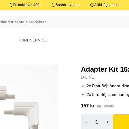
Fri frakt över 499:-
Snabb leverans
Alltid låga priser
N
KUNDSERVICE
Adapter Kit 1
D-LINE
2x Platt Böj: Ändra rik
2x Inre Böj: sammanfog
157 kr
inkl. moms
-
+