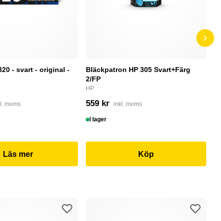
0 - svart - original -
Bläckpatron HP 305 Svart+Färg
B
2/FP
C
HP
4
559 kr
kl. moms
inkl. moms
I
I lager
Läs mer
Köp