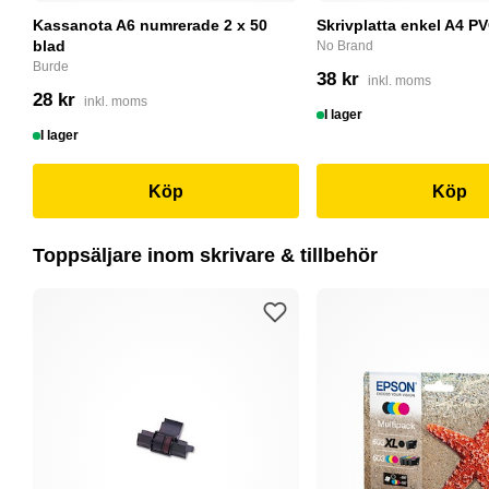
Kassanota A6 numrerade 2 x 50
Skrivplatta enkel A4 PV
blad
No Brand
Burde
38 kr
inkl. moms
28 kr
inkl. moms
I lager
I lager
Köp
Köp
Toppsäljare inom skrivare & tillbehör