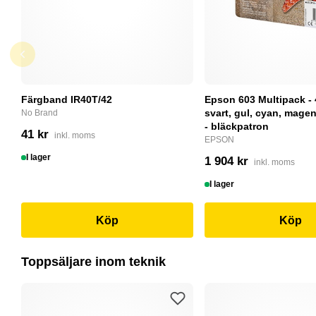
Färgband IR40T/42
Epson 603 Multipack - 
svart, gul, cyan, magent
No Brand
- bläckpatron
41 kr
inkl. moms
EPSON
I lager
1 904 kr
inkl. moms
I lager
Köp
Köp
Toppsäljare inom teknik