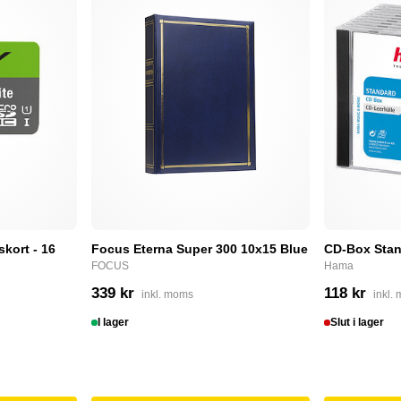
skort - 16
Focus Eterna Super 300 10x15 Blue
CD-Box Stan
FOCUS
Hama
339 kr
118 kr
inkl. moms
inkl.
I lager
Slut i lager