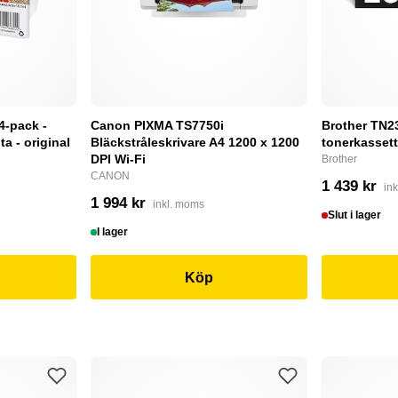
4-pack -
Canon PIXMA TS7750i
Brother TN232
a - original
Bläckstråleskrivare A4 1200 x 1200
tonerkassett
DPI Wi-Fi
Brother
CANON
1 439 kr
in
1 994 kr
inkl. moms
Slut i lager
I lager
Köp