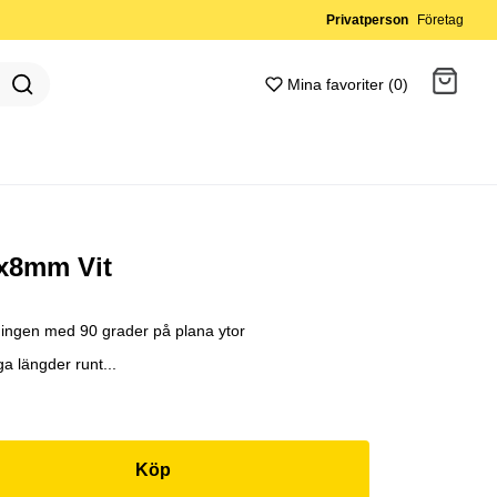
Privatperson
Företag
Mina favoriter (0)
Gå till kassan
6x8mm Vit
tningen med 90 grader på plana ytor
a längder runt...
Köp