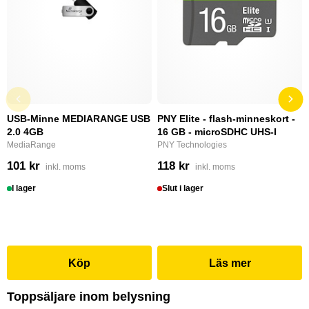
USB-Minne MEDIARANGE USB
PNY Elite - flash-minneskort -
2.0 4GB
16 GB - microSDHC UHS-I
MediaRange
PNY Technologies
101 kr
118 kr
inkl. moms
inkl. moms
I lager
Slut i lager
Köp
Läs mer
Toppsäljare inom belysning