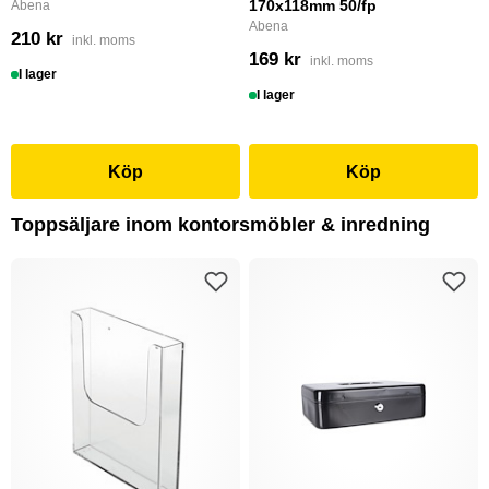
170x118mm 50/fp
Abena
Abena
210 kr
inkl. moms
169 kr
inkl. moms
I lager
I lager
Köp
Köp
Toppsäljare inom kontorsmöbler & inredning