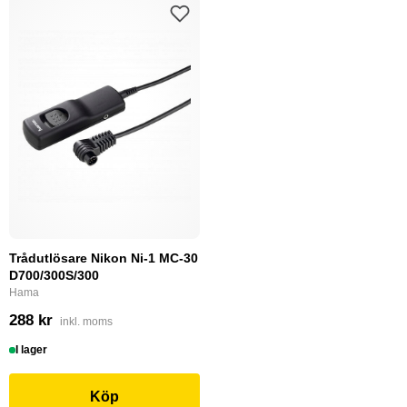
Trådutlösare Nikon Ni-1 MC-30
D700/300S/300
Hama
288 kr
inkl. moms
I lager
Köp