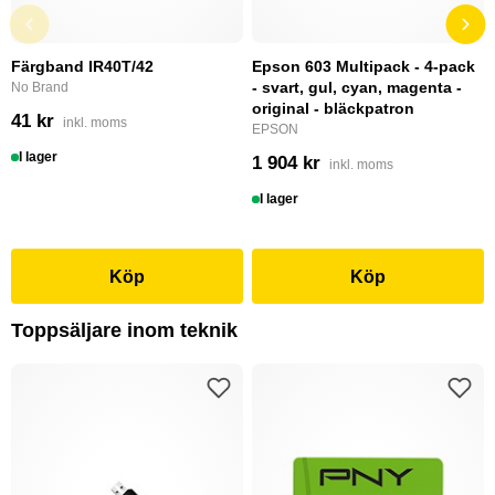
Färgband IR40T/42
Epson 603 Multipack - 4-pack
- svart, gul, cyan, magenta -
No Brand
original - bläckpatron
41 kr
inkl. moms
EPSON
I lager
1 904 kr
inkl. moms
I lager
Köp
Köp
Toppsäljare inom teknik