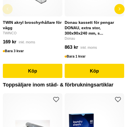
TWIN akryl broschyrhållare för
Donau kassett för pengar
vägg
DONAU, extra stor,
300x90x240 mm, s...
TWINCO
Donau
169 kr
inkl. moms
863 kr
inkl. moms
Bara 3 kvar
Bara 1 kvar
Köp
Köp
Toppsäljare inom städ- & förbrukningsartiklar