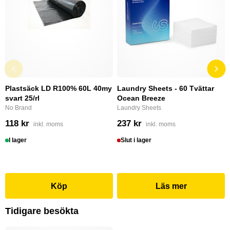
Plastsäck LD R100% 60L 40my
Laundry Sheets - 60 Tvättar
svart 25/rl
Ocean Breeze
No Brand
Laundry Sheets
118 kr
237 kr
inkl. moms
inkl. moms
I lager
Slut i lager
Köp
Läs mer
Tidigare besökta