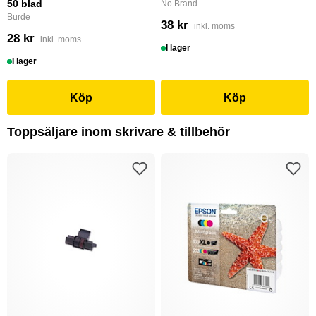
50 blad
No Brand
Burde
38 kr
inkl. moms
28 kr
inkl. moms
I lager
I lager
Köp
Köp
Toppsäljare inom skrivare & tillbehör