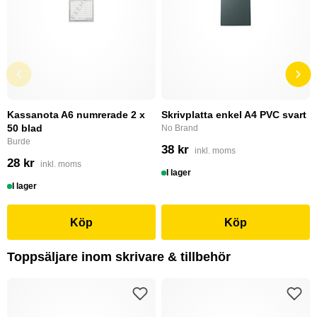
Kassanota A6 numrerade 2 x
Skrivplatta enkel A4 PVC svart
50 blad
No Brand
Burde
38 kr
inkl. moms
28 kr
inkl. moms
I lager
I lager
Köp
Köp
Toppsäljare inom skrivare & tillbehör