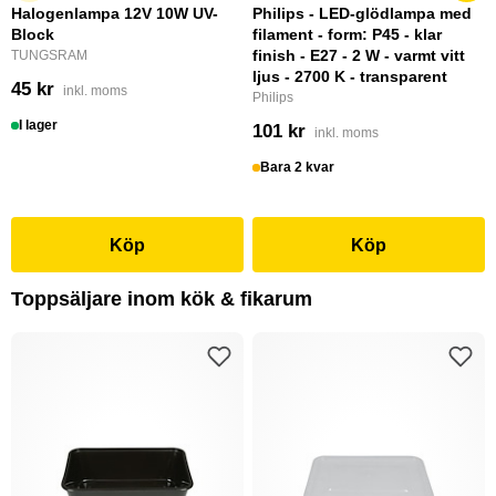
Halogenlampa 12V 10W UV-
Philips - LED-glödlampa med
Block
filament - form: P45 - klar
finish - E27 - 2 W - varmt vitt
TUNGSRAM
ljus - 2700 K - transparent
45 kr
inkl. moms
Philips
I lager
101 kr
inkl. moms
Bara 2 kvar
Köp
Köp
Toppsäljare inom kök & fikarum