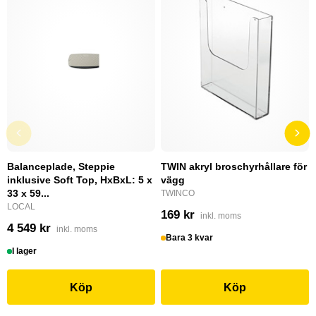
Balanceplade, Steppie
TWIN akryl broschyrhållare för
inklusive Soft Top, HxBxL: 5 x
vägg
33 x 59...
TWINCO
LOCAL
169 kr
inkl. moms
4 549 kr
inkl. moms
Bara 3 kvar
I lager
Köp
Köp