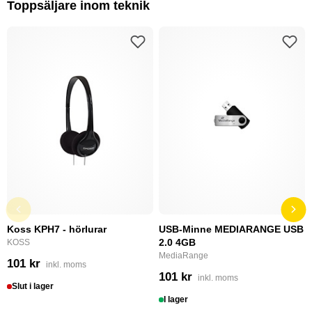
Toppsäljare inom teknik
Koss KPH7 - hörlurar
USB-Minne MEDIARANGE USB
2.0 4GB
KOSS
MediaRange
101 kr
inkl. moms
101 kr
inkl. moms
Slut i lager
I lager