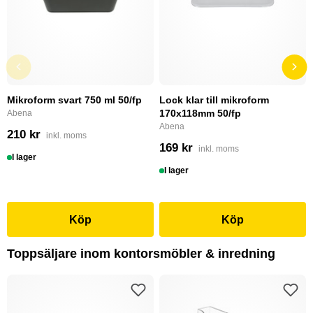
Mikroform svart 750 ml 50/fp
Lock klar till mikroform
170x118mm 50/fp
Abena
Abena
210 kr
inkl. moms
169 kr
inkl. moms
I lager
I lager
Köp
Köp
Toppsäljare inom kontorsmöbler & inredning