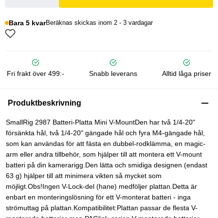
Bara 5 kvar
Beräknas skickas inom 2 - 3 vardagar
Fri frakt över 499:-
Snabb leverans
Alltid låga priser
Produktbeskrivning
SmallRig 2987 Batteri-Platta Mini V-MountDen har två 1/4-20"
försänkta hål, två 1/4-20" gängade hål och fyra M4-gängade hål,
som kan användas för att fästa en dubbel-rodklämma, en magic-
arm eller andra tillbehör, som hjälper till att montera ett V-mount
batteri på din kamerarigg.Den lätta och smidiga designen (endast
63 g) hjälper till att minimera vikten så mycket som
möjligt.Obs!Ingen V-Lock-del (hane) medföljer plattan.Detta är
enbart en monteringslösning för ett V-monterat batteri - inga
strömuttag på plattan.Kompatibilitet:Plattan passar de flesta V-