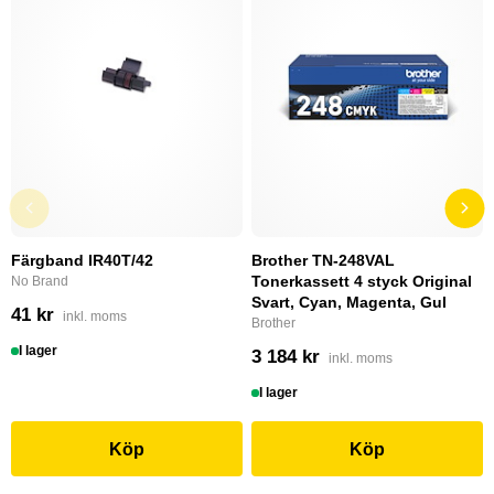
Färgband IR40T/42
Brother TN-248VAL
Tonerkassett 4 styck Original
No Brand
Svart, Cyan, Magenta, Gul
41 kr
inkl. moms
Brother
I lager
3 184 kr
inkl. moms
I lager
Köp
Köp