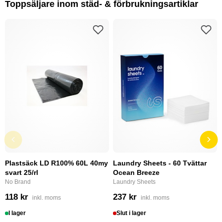
Toppsäljare inom städ- & förbrukningsartiklar
Plastsäck LD R100% 60L 40my
Laundry Sheets - 60 Tvättar
svart 25/rl
Ocean Breeze
No Brand
Laundry Sheets
118 kr
237 kr
inkl. moms
inkl. moms
I lager
Slut i lager