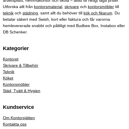
arbetsplats, hemmakontor och skola – alltid till riktigt låga priser.
Utforska allt från
kontorsmaterial
,
skrivare
och
kontorsmöbler
till
teknik
och
städning
, samt allt du behöver till
kök och fikarum
. Du
betalar säkert med Swish, kort eller faktura och får varorna
hemlevererade snabbt och pålitligt med Budbee Box, Instabox eller
DB Schenker.
Kategorier
Kontoret
Skrivare & Tillbehör
Teknik
Köket
Kontorsmöbler
Städ, Tvätt & Hygien
Kundservice
Om Kontorsjätten
Kontakta oss