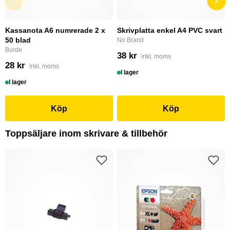
Kassanota A6 numrerade 2 x
Skrivplatta enkel A4 PVC svart
50 blad
No Brand
Burde
38 kr
inkl. moms
28 kr
inkl. moms
I lager
I lager
Köp
Köp
Toppsäljare inom skrivare & tillbehör