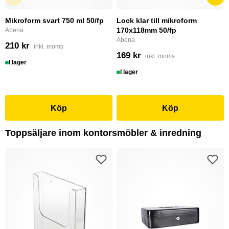
Mikroform svart 750 ml 50/fp
Lock klar till mikroform
170x118mm 50/fp
Abena
Abena
210 kr
inkl. moms
169 kr
inkl. moms
I lager
I lager
Köp
Köp
Toppsäljare inom kontorsmöbler & inredning