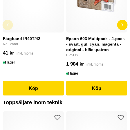
Färgband IR40T/42
Epson 603 Multipack - 4-pack
- svart, gul, cyan, magenta -
No Brand
original - bläckpatron
41 kr
inkl. moms
EPSON
I lager
1 904 kr
inkl. moms
I lager
Köp
Köp
Toppsäljare inom teknik