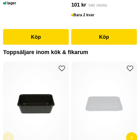
I lager
101 kr
inkl. moms
Bara 2 kvar
Köp
Köp
Toppsäljare inom kök & fikarum