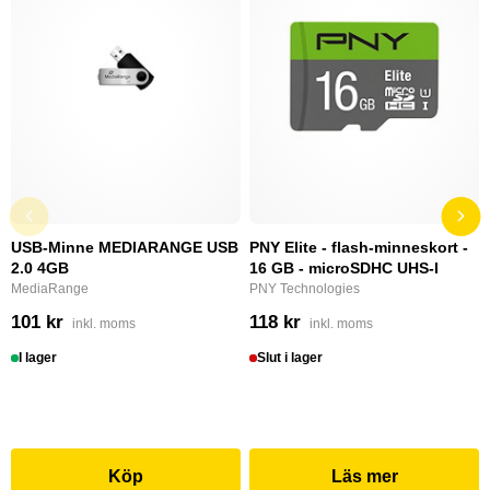
USB-Minne MEDIARANGE USB
PNY Elite - flash-minneskort -
2.0 4GB
16 GB - microSDHC UHS-I
MediaRange
PNY Technologies
101 kr
118 kr
inkl. moms
inkl. moms
I lager
Slut i lager
Köp
Läs mer