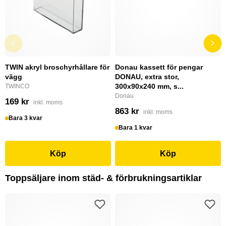
TWIN akryl broschyrhållare för
Donau kassett för pengar
vägg
DONAU, extra stor,
300x90x240 mm, s...
TWINCO
Donau
169 kr
inkl. moms
863 kr
inkl. moms
Bara 3 kvar
Bara 1 kvar
Köp
Köp
Toppsäljare inom städ- & förbrukningsartiklar