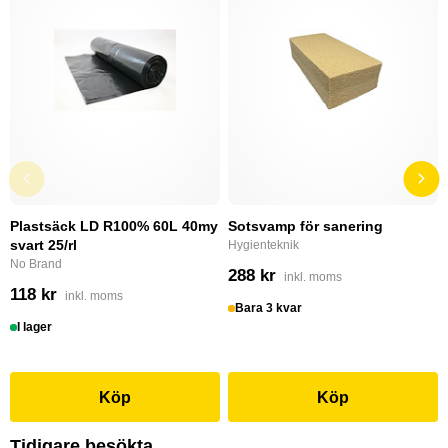
Plastsäck LD R100% 60L 40my
Sotsvamp för sanering
svart 25/rl
Hygienteknik
No Brand
288 kr
inkl. moms
118 kr
inkl. moms
Bara 3 kvar
I lager
Köp
Köp
Tidigare besökta