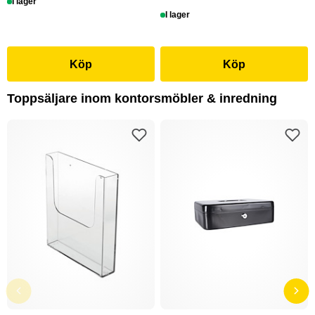
I lager
I lager
Köp
Köp
Toppsäljare inom kontorsmöbler & inredning