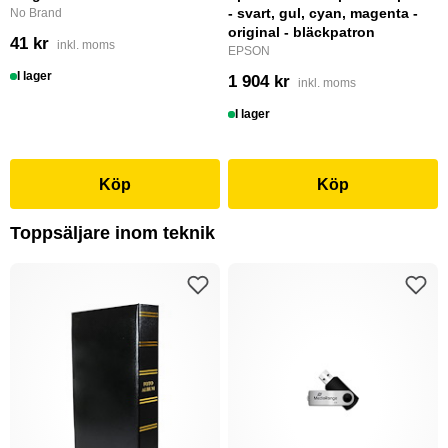
- svart, gul, cyan, magenta -
No Brand
original - bläckpatron
41 kr
inkl. moms
EPSON
I lager
1 904 kr
inkl. moms
I lager
Köp
Köp
Toppsäljare inom teknik