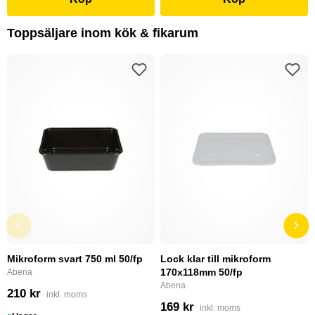
Toppsäljare inom kök & fikarum
Mikroform svart 750 ml 50/fp
Lock klar till mikroform
170x118mm 50/fp
Abena
Abena
210 kr
inkl. moms
169 kr
inkl. moms