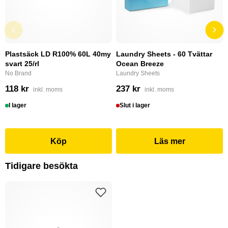
Plastsäck LD R100% 60L 40my
Laundry Sheets - 60 Tvättar
svart 25/rl
Ocean Breeze
No Brand
Laundry Sheets
118 kr
237 kr
inkl. moms
inkl. moms
I lager
Slut i lager
Köp
Läs mer
Tidigare besökta