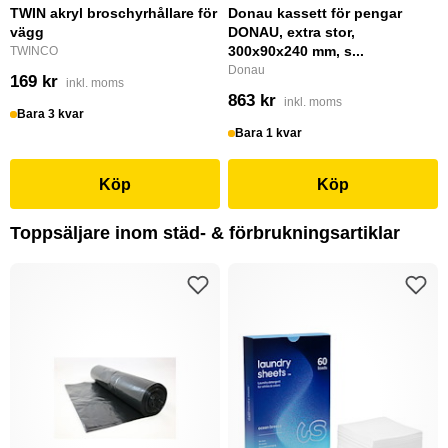
TWIN akryl broschyrhållare för
Donau kassett för pengar
vägg
DONAU, extra stor,
300x90x240 mm, s...
TWINCO
Donau
169 kr
inkl. moms
863 kr
inkl. moms
Bara 3 kvar
Bara 1 kvar
Köp
Köp
Toppsäljare inom städ- & förbrukningsartiklar