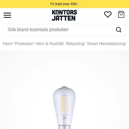
Fri frakt över 499:-
Hem
Produkter
Hem & Hushåll
Belysning
Smart Hembelysning
Ö