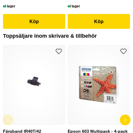
I lager
I lager
Köp
Köp
Toppsäljare inom skrivare & tillbehör
Färgband IR40T/42
Epson 603 Multipack - 4-pack