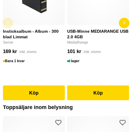
Insticksalbum - Album - 300
USB-Minne MEDIARANGE USB
blad Limmat
2.0 4GB
Sense
MediaRange
169 kr
101 kr
inkl. moms
inkl. moms
Bara 1 kvar
I lager
Köp
Köp
Toppsäljare inom belysning