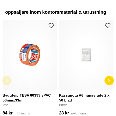
Toppsäljare inom kontorsmaterial & utrustning
Byggtejp TESA 60399 sPVC
Kassanota A6 numrerade 2 x
50mmx33m
50 blad
tesa
Burde
84 kr
28 kr
inkl. moms
inkl. moms