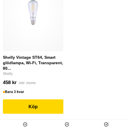
Shelly Vintage ST64, Smart
glödlampa, Wi-Fi, Transparent,
80...
Shelly
458 kr
inkl. moms
Bara 3 kvar
Köp