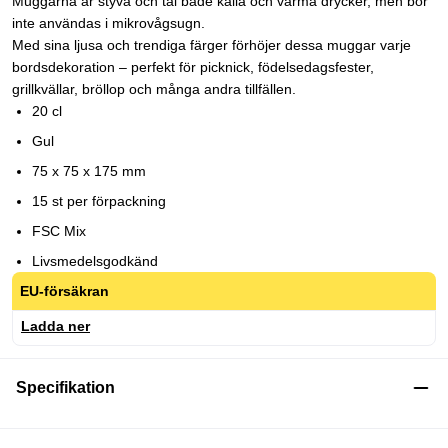
Muggarna är styva och tål både kalla och varma drycker, men bör
inte användas i mikrovågsugn.
Med sina ljusa och trendiga färger förhöjer dessa muggar varje
bordsdekoration – perfekt för picknick, födelsedagsfester,
grillkvällar, bröllop och många andra tillfällen.
20 cl
Gul
75 x 75 x 175 mm
15 st per förpackning
FSC Mix
Livsmedelsgodkänd
EU-försäkran
Ladda ner
Specifikation