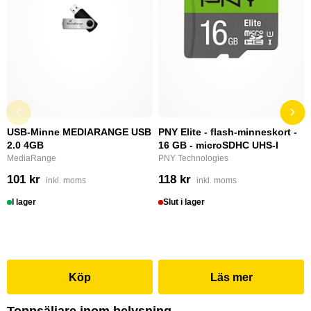
USB-Minne MEDIARANGE USB
PNY Elite - flash-minneskort -
2.0 4GB
16 GB - microSDHC UHS-I
MediaRange
PNY Technologies
101 kr
118 kr
inkl. moms
inkl. moms
I lager
Slut i lager
Köp
Läs mer