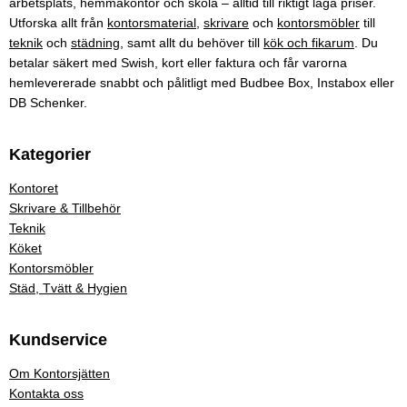
arbetsplats, hemmakontor och skola – alltid till riktigt låga priser.
Utforska allt från
kontorsmaterial
,
skrivare
och
kontorsmöbler
till
teknik
och
städning
, samt allt du behöver till
kök och fikarum
. Du
betalar säkert med Swish, kort eller faktura och får varorna
hemlevererade snabbt och pålitligt med Budbee Box, Instabox eller
DB Schenker.
Kategorier
Kontoret
Skrivare & Tillbehör
Teknik
Köket
Kontorsmöbler
Städ, Tvätt & Hygien
Kundservice
Om Kontorsjätten
Kontakta oss