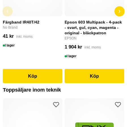
Färgband IR40T/42
Epson 603 Multipack - 4-pack
- svart, gul, cyan, magenta -
No Brand
original - bläckpatron
41 kr
inkl. moms
EPSON
I lager
1 904 kr
inkl. moms
I lager
Köp
Köp
Toppsäljare inom teknik