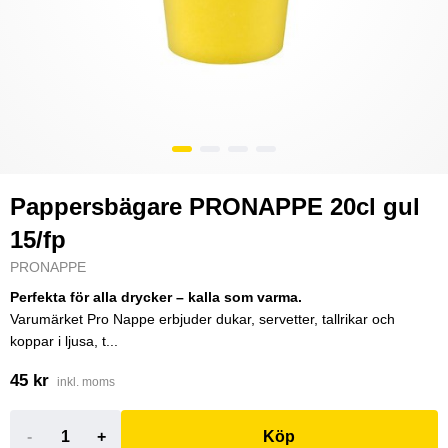
Pappersbägare PRONAPPE 20cl gul
15/fp
PRONAPPE
Perfekta för alla drycker – kalla som varma.
Varumärket Pro Nappe erbjuder dukar, servetter, tallrikar och
koppar i ljusa, t...
45 kr
inkl. moms
-
+
Köp