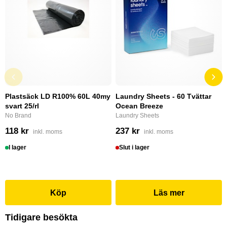
Plastsäck LD R100% 60L 40my
Laundry Sheets - 60 Tvättar
svart 25/rl
Ocean Breeze
No Brand
Laundry Sheets
118 kr
237 kr
inkl. moms
inkl. moms
I lager
Slut i lager
Köp
Läs mer
Tidigare besökta