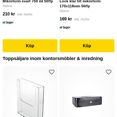
Mikroform svart 750 ml 50/fp
Lock klar till mikroform
170x118mm 50/fp
Abena
Abena
210 kr
inkl. moms
169 kr
inkl. moms
I lager
I lager
Köp
Köp
Toppsäljare inom kontorsmöbler & inredning