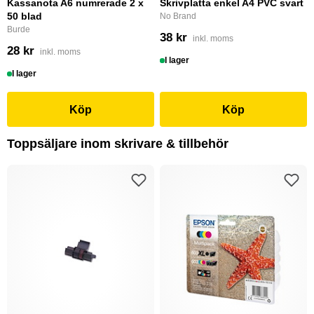
Kassanota A6 numrerade 2 x
Skrivplatta enkel A4 PVC svart
50 blad
No Brand
Burde
38 kr
inkl. moms
28 kr
inkl. moms
I lager
I lager
Köp
Köp
Toppsäljare inom skrivare & tillbehör