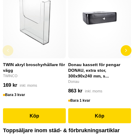
TWIN akryl broschyrhållare för
Donau kassett för pengar
vägg
DONAU, extra stor,
300x90x240 mm, s...
TWINCO
Donau
169 kr
inkl. moms
863 kr
inkl. moms
Bara 3 kvar
Bara 1 kvar
Köp
Köp
Toppsäljare inom städ- & förbrukningsartiklar