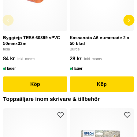
Byggtejp TESA 60399 sPVC
Kassanota A6 numrerade 2 x
50mmx33m
50 blad
tesa
Burde
84 kr
28 kr
inkl. moms
inkl. moms
I lager
I lager
Köp
Köp
Toppsäljare inom skrivare & tillbehör