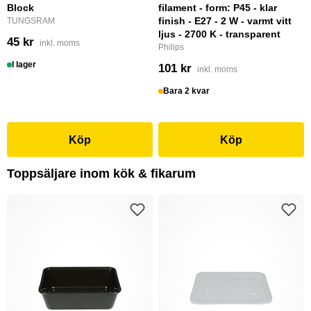
Block
filament - form: P45 - klar
finish - E27 - 2 W - varmt vitt
TUNGSRAM
ljus - 2700 K - transparent
45 kr
inkl. moms
Philips
I lager
101 kr
inkl. moms
Bara 2 kvar
Köp
Köp
Toppsäljare inom kök & fikarum