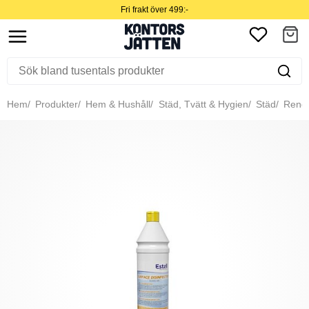
Fri frakt över 499:-
Hem
Produkter
Hem & Hushåll
Städ, Tvätt & Hygien
Städ
Rengö