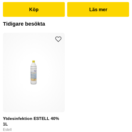
Köp
Läs mer
Tidigare besökta
Ytdesinfektion ESTELL 40%
1L
Estell