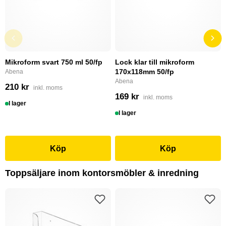
Mikroform svart 750 ml 50/fp
Lock klar till mikroform
170x118mm 50/fp
Abena
Abena
210 kr
inkl. moms
169 kr
inkl. moms
I lager
I lager
Köp
Köp
Toppsäljare inom kontorsmöbler & inredning