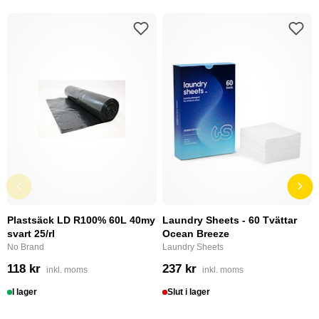
Plastsäck LD R100% 60L 40my
Laundry Sheets - 60 Tvättar
svart 25/rl
Ocean Breeze
No Brand
Laundry Sheets
118 kr
237 kr
inkl. moms
inkl. moms
I lager
Slut i lager