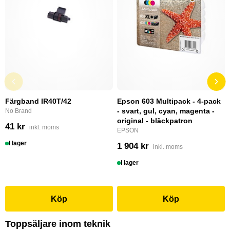
Färgband IR40T/42
Epson 603 Multipack - 4-pack
- svart, gul, cyan, magenta -
No Brand
original - bläckpatron
41 kr
inkl. moms
EPSON
I lager
1 904 kr
inkl. moms
I lager
Köp
Köp
Toppsäljare inom teknik