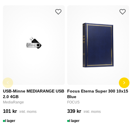
USB-Minne MEDIARANGE USB
Focus Eterna Super 300 10x15
2.0 4GB
Blue
MediaRange
FOCUS
101 kr
339 kr
inkl. moms
inkl. moms
I lager
I lager