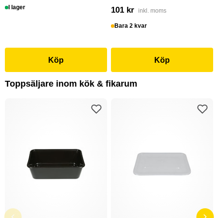
I lager
101 kr
inkl. moms
Bara 2 kvar
Köp
Köp
Toppsäljare inom kök & fikarum