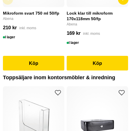
Mikroform svart 750 ml 50/fp
Lock klar till mikroform
170x118mm 50/fp
Abena
Abena
210 kr
inkl. moms
169 kr
inkl. moms
I lager
I lager
Köp
Köp
Toppsäljare inom kontorsmöbler & inredning