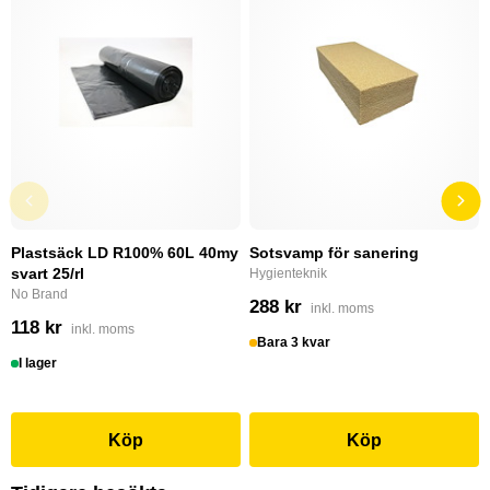
Plastsäck LD R100% 60L 40my
Sotsvamp för sanering
svart 25/rl
Hygienteknik
No Brand
288 kr
inkl. moms
118 kr
inkl. moms
Bara 3 kvar
I lager
Köp
Köp