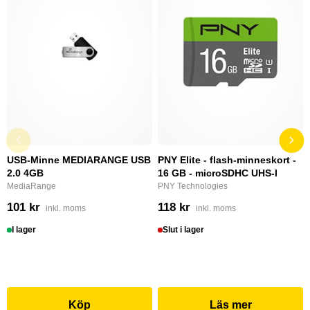
USB-Minne MEDIARANGE USB
PNY Elite - flash-minneskort -
2.0 4GB
16 GB - microSDHC UHS-I
MediaRange
PNY Technologies
101 kr
118 kr
inkl. moms
inkl. moms
I lager
Slut i lager
Köp
Läs mer