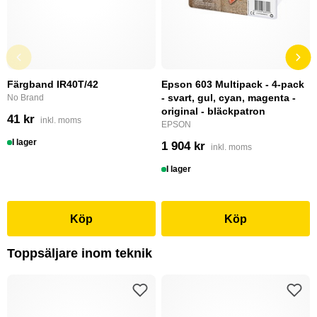
Färgband IR40T/42
Epson 603 Multipack - 4-pack
- svart, gul, cyan, magenta -
No Brand
original - bläckpatron
41 kr
inkl. moms
EPSON
I lager
1 904 kr
inkl. moms
I lager
Köp
Köp
Toppsäljare inom teknik