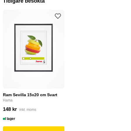
Tidigare besökta
Ram Sevilla 15x20 cm Svart
Hama
148 kr
inkl. moms
I lager