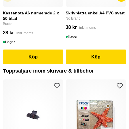
Kassanota A6 numrerade 2 x
Skrivplatta enkel A4 PVC svart
50 blad
No Brand
Burde
38 kr
inkl. moms
28 kr
inkl. moms
I lager
I lager
Köp
Köp
Toppsäljare inom skrivare & tillbehör