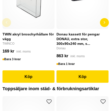
TWIN akryl broschyrhållare för
Donau kassett för pengar
vägg
DONAU, extra stor,
300x90x240 mm, s...
TWINCO
Donau
169 kr
inkl. moms
863 kr
inkl. moms
Bara 3 kvar
Bara 1 kvar
Köp
Köp
Toppsäljare inom städ- & förbrukningsartiklar