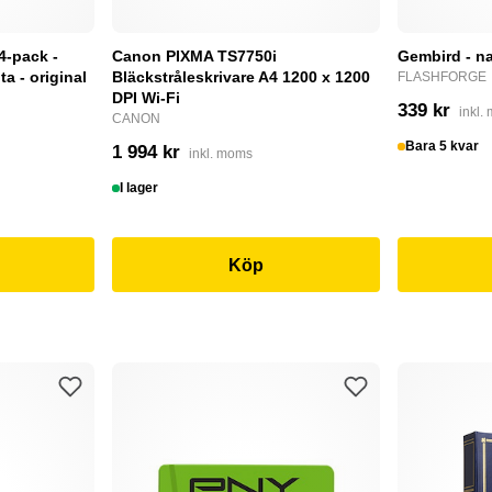
4-pack -
Canon PIXMA TS7750i
Gembird - na
a - original
Bläckstråleskrivare A4 1200 x 1200
FLASHFORGE
DPI Wi-Fi
339 kr
inkl.
CANON
Bara 5 kvar
1 994 kr
inkl. moms
I lager
Köp