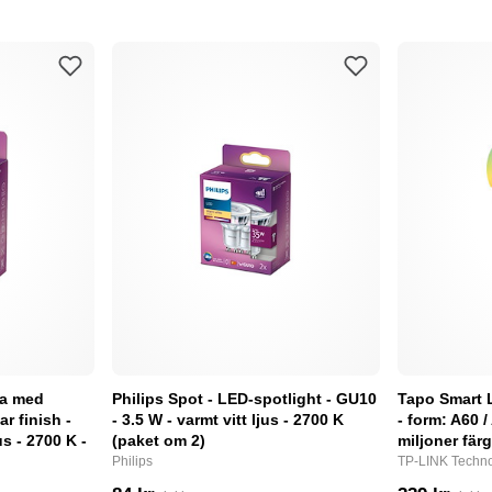
pa med
Philips Spot - LED-spotlight - GU10
Tapo Smart 
ar finish -
- 3.5 W - varmt vitt ljus - 2700 K
- form: A60 /
us - 2700 K -
(paket om 2)
miljoner fär
Philips
TP-LINK Techno