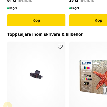
84 kr
28 kr
inkl. moms
inkl. moms
I lager
I lager
Köp
Köp
Toppsäljare inom skrivare & tillbehör