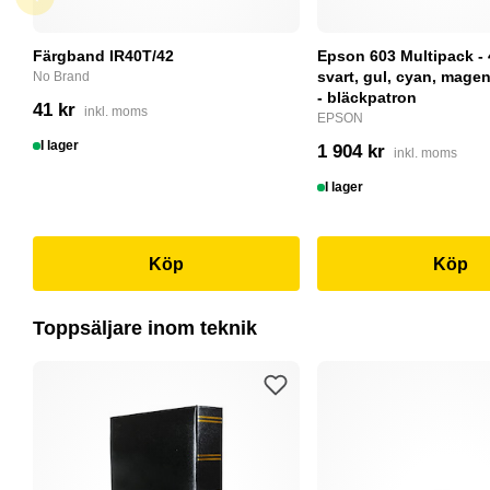
Färgband IR40T/42
Epson 603 Multipack - 
svart, gul, cyan, magent
No Brand
- bläckpatron
41 kr
inkl. moms
EPSON
I lager
1 904 kr
inkl. moms
I lager
Köp
Köp
Toppsäljare inom teknik