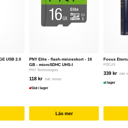
E USB 2.0
PNY Elite - flash-minneskort - 16
Focus Etern
GB - microSDHC UHS-I
FOCUS
PNY Technologies
339 kr
inkl.
118 kr
inkl. moms
I lager
Slut i lager
Läs mer