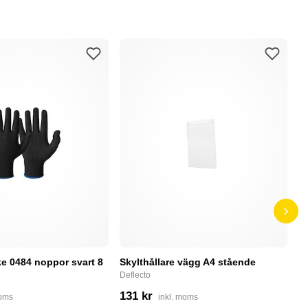
e 0484 noppor svart 8
Skylthållare vägg A4 stående
D
Deflecto
Bu
131 kr
4
moms
inkl. moms