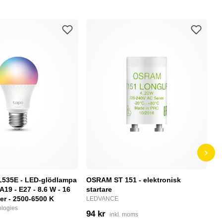
L535E - LED-glödlampa
OSRAM ST 151 - elektronisk
P
 A19 - E27 - 8.6 W - 16
startare
S
ger - 2500-6500 K
LEDVANCE
N
logies
94 kr
2
inkl. moms