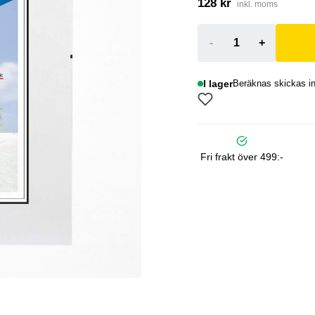
128 kr
inkl. moms
-
+
I lager
Beräknas skickas i
Fri frakt över 499:-