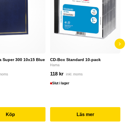
a Super 300 10x15 Blue
CD-Box Standard 10-pack
PN
m
Hama
PN
118 kr
 moms
inkl. moms
1
Slut i lager
S
Köp
Läs mer