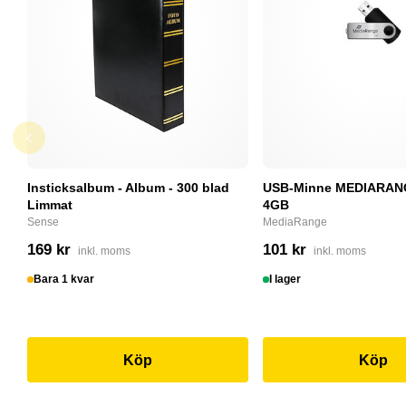
Insticksalbum - Album - 300 blad
USB-Minne MEDIARANG
Limmat
4GB
Sense
MediaRange
169 kr
101 kr
inkl. moms
inkl. moms
Bara 1 kvar
I lager
Köp
Köp