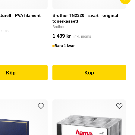
turell - PVA filament
Brother TN2320 - svart - original -
H
tonerkassett
Al
- 
Brother
 moms
He
1 439 kr
inkl. moms
3
Bara 1 kvar
I
Köp
Köp