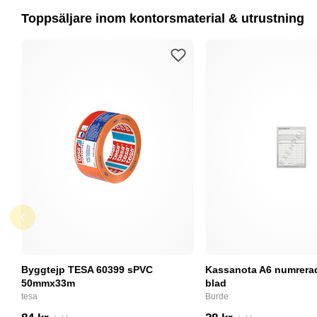
Toppsäljare inom kontorsmaterial & utrustning
Byggtejp TESA 60399 sPVC
Kassanota A6 numrerad
50mmx33m
blad
tesa
Burde