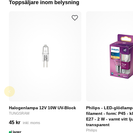
Toppsäljare inom belysning
Halogenlampa 12V 10W UV-Block
Philips - LED-glödlam
filament - form: P45 - kl
TUNGSRAM
E27 - 2 W - varmt vitt lj
45 kr
inkl. moms
transparent
Philips
I lager