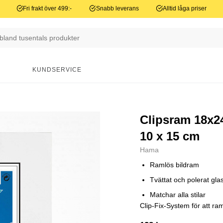
Fri frakt över 499:-
Snabb leverans
Alltid låga priser
N
KUNDSERVICE
Clipsram 18x2
10 x 15 cm
Hama
Ramlös bildram
Tvättat och polerat gla
Matchar alla stilar
Clip-Fix-System för att ram