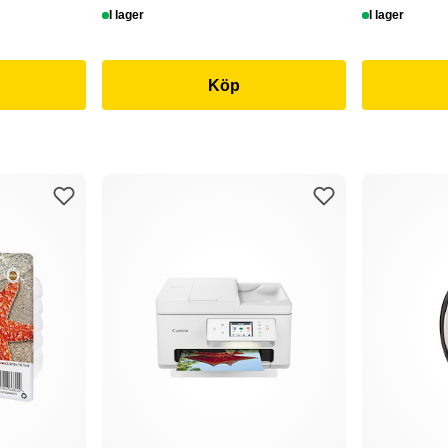
I lager
I lager
Köp