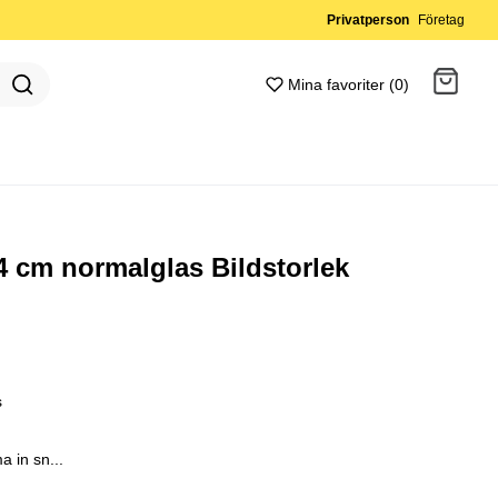
Privatperson
Företag
Mina favoriter (0)
Gå till kassan
4 cm normalglas Bildstorlek
s
a in sn...