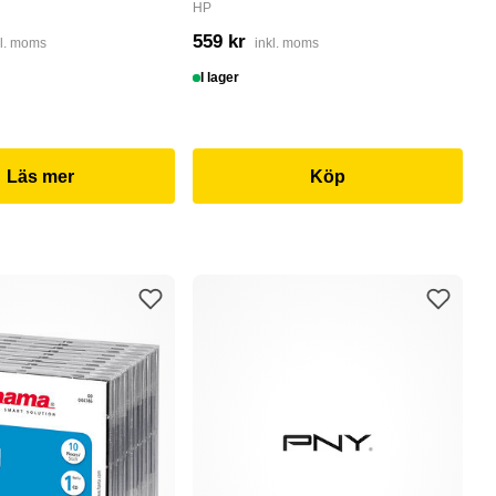
HP
4
559 kr
kl. moms
inkl. moms
I
I lager
Läs mer
Köp