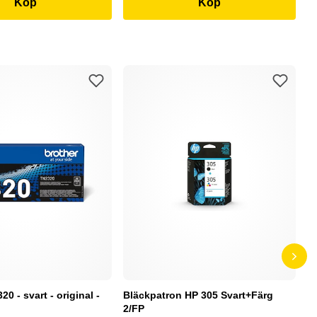
Köp
Köp
0 - svart - original -
Bläckpatron HP 305 Svart+Färg
B
2/FP
C