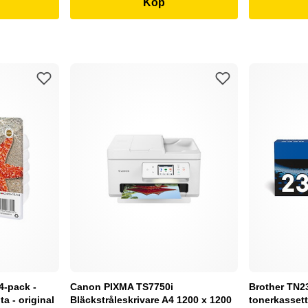
Köp
4-pack -
Canon PIXMA TS7750i
Brother TN232
a - original
Bläckstråleskrivare A4 1200 x 1200
tonerkassett