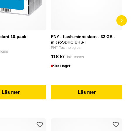
dard 10-pack
PNY - flash-minneskort - 32 GB -
F
microSDHC UHS-I
P
PNY Technologies
F
 moms
118 kr
4
inkl. moms
Slut i lager
I
Läs mer
Läs mer