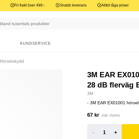
Fri frakt över 499:-
Snabb leverans
Alltid låga priser
N
KUNDSERVICE
Hörselskydd
3M EAR EX010
28 dB flerväg E
3M
- 3M EAR EX01001 hörselk
67 kr
inkl. moms
-
+