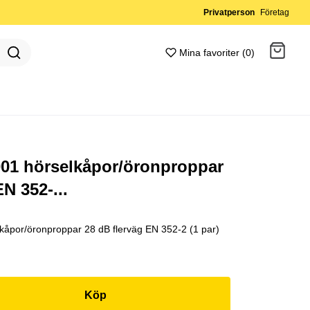
Privatperson
Företag
Mina favoriter (0)
Gå till kassan
01 hörselkåpor/öronproppar
N 352-...
åpor/öronproppar 28 dB flerväg EN 352-2 (1 par)
Köp