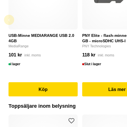
USB-Minne MEDIARANGE USB 2.0
PNY Elite - flash-minne
4GB
GB - microSDHC UHS-I
MediaRange
PNY Technologies
101 kr
118 kr
inkl. moms
inkl. moms
I lager
Slut i lager
Köp
Läs mer
Toppsäljare inom belysning