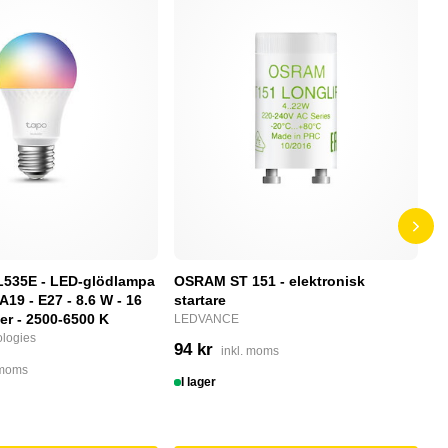
L535E - LED-glödlampa
OSRAM ST 151 - elektronisk
P
 A19 - E27 - 8.6 W - 16
startare
S
ger - 2500-6500 K
LEDVANCE
N
logies
94 kr
2
inkl. moms
 moms
I lager
I