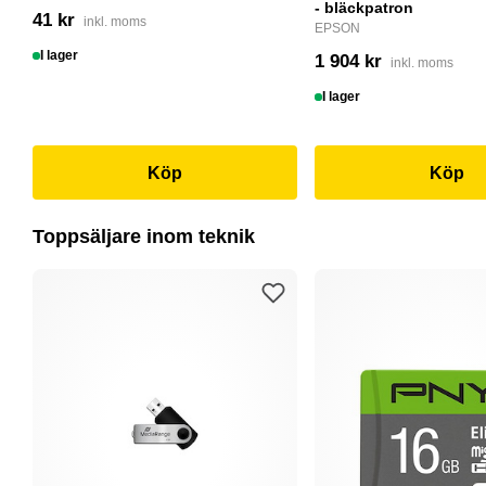
- bläckpatron
41 kr
inkl. moms
EPSON
I lager
1 904 kr
inkl. moms
I lager
Köp
Köp
Toppsäljare inom teknik