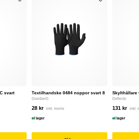
C svart
Textilhandske 0484 noppor svart 8
Skylthållare
GranberG
Deflecto
28 kr
131 kr
inkl. moms
inkl.
I lager
I lager