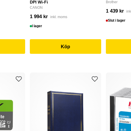
DPI Wi-Fi
Brother
CANON
1 439 kr
in
1 994 kr
inkl. moms
Slut i lager
I lager
Köp