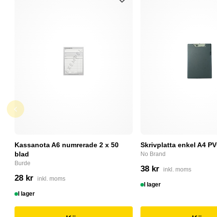
Kassanota A6 numrerade 2 x 50
Skrivplatta enkel A4 PV
blad
No Brand
Burde
38 kr
inkl. moms
28 kr
inkl. moms
I lager
I lager