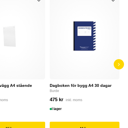
 vägg A4 stående
Dagboken för bygg A4 30 dagar
P
r
Burde
P
475 kr
 moms
inkl. moms
5
I lager
S