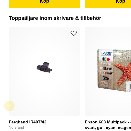
Köp
Köp
Toppsäljare inom skrivare & tillbehör
Färgband IR40T/42
Epson 603 Multipack - 
svart, gul, cyan, magent
No Brand