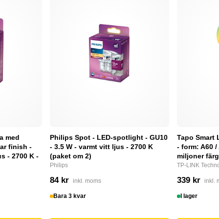
pa med
Philips Spot - LED-spotlight - GU10
Tapo Smart 
ar finish -
- 3.5 W - varmt vitt ljus - 2700 K
- form: A60 /
us - 2700 K -
(paket om 2)
miljoner fär
Philips
TP-LINK Techno
84 kr
339 kr
inkl. moms
inkl.
Bara 3 kvar
I lager