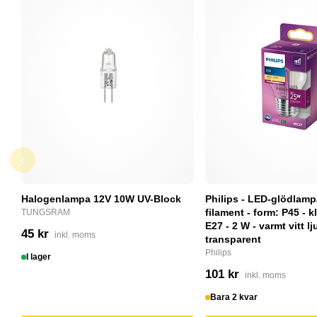
Halogenlampa 12V 10W UV-Block
Philips - LED-glödlam
filament - form: P45 - kl
TUNGSRAM
E27 - 2 W - varmt vitt lj
45 kr
inkl. moms
transparent
Philips
I lager
101 kr
inkl. moms
Bara 2 kvar