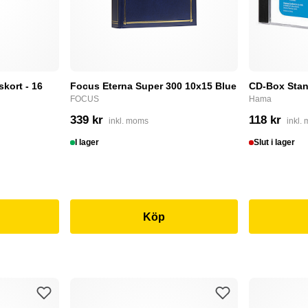
skort - 16
Focus Eterna Super 300 10x15 Blue
CD-Box Stan
FOCUS
Hama
339 kr
118 kr
inkl. moms
inkl.
I lager
Slut i lager
Köp