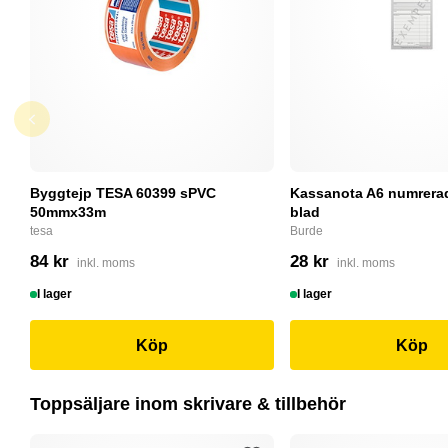
Byggtejp TESA 60399 sPVC
Kassanota A6 numrerad
50mmx33m
blad
tesa
Burde
84 kr
28 kr
inkl. moms
inkl. moms
I lager
I lager
Köp
Köp
Toppsäljare inom skrivare & tillbehör