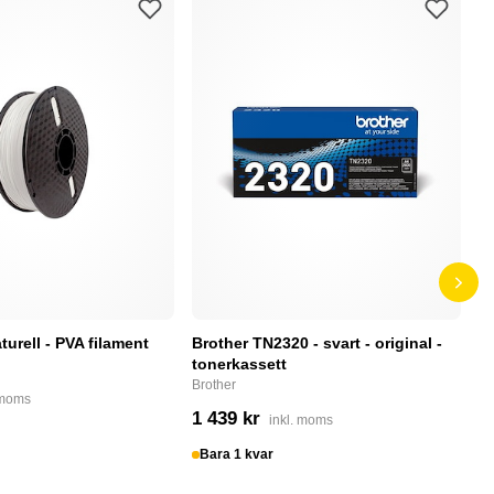
turell - PVA filament
Brother TN2320 - svart - original -
H
tonerkassett
Al
- 
Brother
 moms
He
1 439 kr
inkl. moms
3
Bara 1 kvar
I