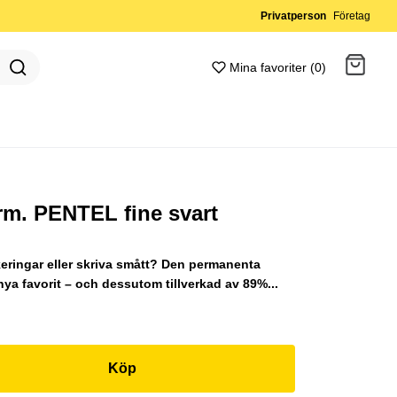
Privatperson
Företag
Mina favoriter (0)
Gå till kassan
m. PENTEL fine svart
eringar eller skriva smått? Den permanenta
nya favorit – och dessutom tillverkad av 89%...
Köp