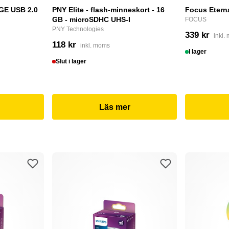
E USB 2.0
PNY Elite - flash-minneskort - 16
Focus Etern
GB - microSDHC UHS-I
FOCUS
PNY Technologies
339 kr
inkl.
118 kr
inkl. moms
I lager
Slut i lager
Läs mer