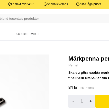
Fri frakt över 499:-
Snabb leverans
Alltid låga priser
N
KUNDSERVICE
Märkpenna per
Pentel
Ska du göra exakta mark
finelinern NMS50 är din 
84 kr
inkl. moms
-
+