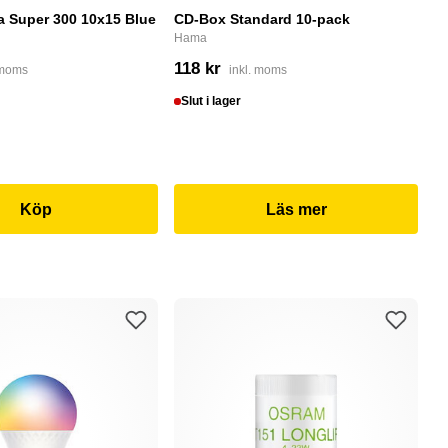
a Super 300 10x15 Blue
CD-Box Standard 10-pack
PN
m
Hama
PN
118 kr
 moms
inkl. moms
1
Slut i lager
S
Köp
Läs mer