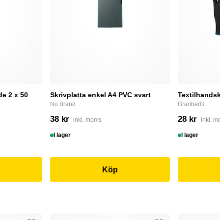
e 2 x 50
Skrivplatta enkel A4 PVC svart
Textilhandsk
No Brand
GranberG
38 kr
28 kr
inkl. moms
inkl. 
I lager
I lager
Köp