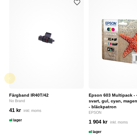
Färgband IR40T/42
Epson 603 Multipack - 
svart, gul, cyan, magent
No Brand
- bläckpatron
41 kr
inkl. moms
EPSON
I lager
1 904 kr
inkl. moms
I lager