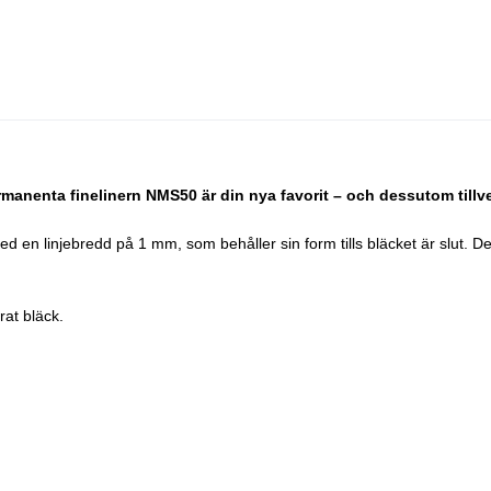
rmanenta finelinern NMS50 är din nya favorit – och dessutom till
en linjebredd på 1 mm, som behåller sin form tills bläcket är slut. D
rat bläck.