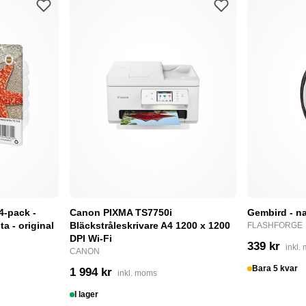
4-pack -
Canon PIXMA TS7750i
Gembird - na
a - original
Bläckstråleskrivare A4 1200 x 1200
FLASHFORGE
DPI Wi-Fi
339 kr
inkl.
CANON
Bara 5 kvar
1 994 kr
inkl. moms
I lager