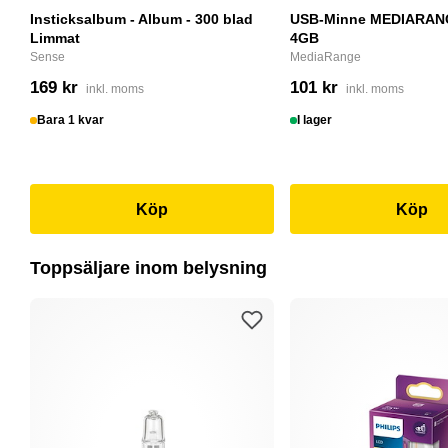
Insticksalbum - Album - 300 blad
USB-Minne MEDIARANG
Limmat
4GB
Sense
MediaRange
169 kr
101 kr
inkl. moms
inkl. moms
Bara 1 kvar
I lager
Köp
Köp
Toppsäljare inom belysning