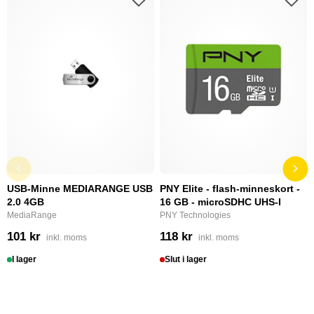
USB-Minne MEDIARANGE USB
PNY Elite - flash-minneskort -
2.0 4GB
16 GB - microSDHC UHS-I
MediaRange
PNY Technologies
101 kr
118 kr
inkl. moms
inkl. moms
I lager
Slut i lager