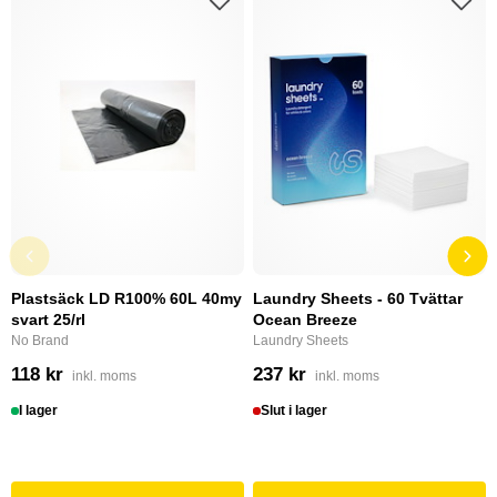
Plastsäck LD R100% 60L 40my
Laundry Sheets - 60 Tvättar
svart 25/rl
Ocean Breeze
No Brand
Laundry Sheets
118 kr
237 kr
inkl. moms
inkl. moms
I lager
Slut i lager