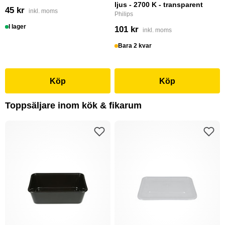
ljus - 2700 K - transparent
45 kr
inkl. moms
Philips
I lager
101 kr
inkl. moms
Bara 2 kvar
Köp
Köp
Toppsäljare inom kök & fikarum