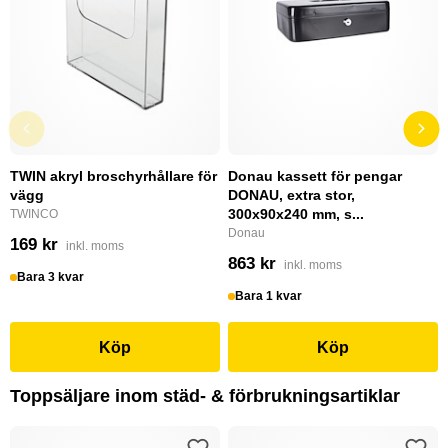
TWIN akryl broschyrhållare för
Donau kassett för pengar
vägg
DONAU, extra stor,
300x90x240 mm, s...
TWINCO
Donau
169 kr
inkl. moms
863 kr
inkl. moms
Bara 3 kvar
Bara 1 kvar
Köp
Köp
Toppsäljare inom städ- & förbrukningsartiklar