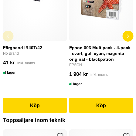
Färgband IR40T/42
Epson 603 Multipack - 4-pack
- svart, gul, cyan, magenta -
No Brand
original - bläckpatron
41 kr
inkl. moms
EPSON
I lager
1 904 kr
inkl. moms
I lager
Köp
Köp
Toppsäljare inom teknik