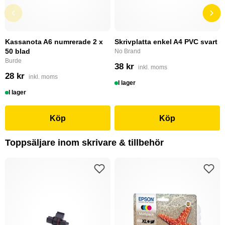
Kassanota A6 numrerade 2 x
Skrivplatta enkel A4 PVC svart
50 blad
No Brand
Burde
38 kr
inkl. moms
28 kr
inkl. moms
I lager
I lager
Köp
Köp
Toppsäljare inom skrivare & tillbehör