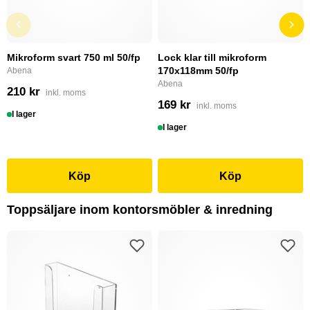
Mikroform svart 750 ml 50/fp
Lock klar till mikroform
170x118mm 50/fp
Abena
Abena
210 kr
inkl. moms
169 kr
inkl. moms
I lager
I lager
Köp
Köp
Toppsäljare inom kontorsmöbler & inredning