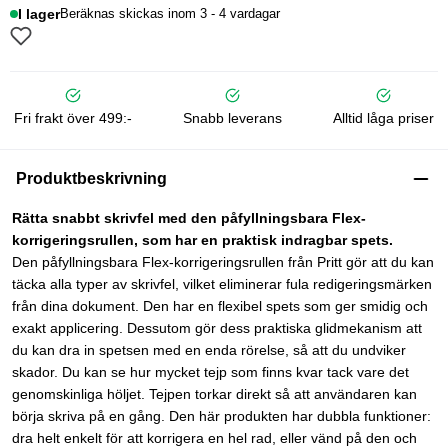
I lager
Beräknas skickas inom 3 - 4 vardagar
Fri frakt över 499:-
Snabb leverans
Alltid låga priser
Produktbeskrivning
Rätta snabbt skrivfel med den påfyllningsbara Flex-
korrigeringsrullen, som har en praktisk indragbar spets.
Den påfyllningsbara Flex-korrigeringsrullen från Pritt gör att du kan
täcka alla typer av skrivfel, vilket eliminerar fula redigeringsmärken
från dina dokument. Den har en flexibel spets som ger smidig och
exakt applicering. Dessutom gör dess praktiska glidmekanism att
du kan dra in spetsen med en enda rörelse, så att du undviker
skador. Du kan se hur mycket tejp som finns kvar tack vare det
genomskinliga höljet. Tejpen torkar direkt så att användaren kan
börja skriva på en gång. Den här produkten har dubbla funktioner:
dra helt enkelt för att korrigera en hel rad, eller vänd på den och