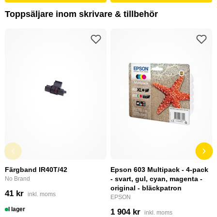
Toppsäljare inom skrivare & tillbehör
Färgband IR40T/42
Epson 603 Multipack - 4-pack
- svart, gul, cyan, magenta -
No Brand
original - bläckpatron
41 kr
inkl. moms
EPSON
I lager
1 904 kr
inkl. moms