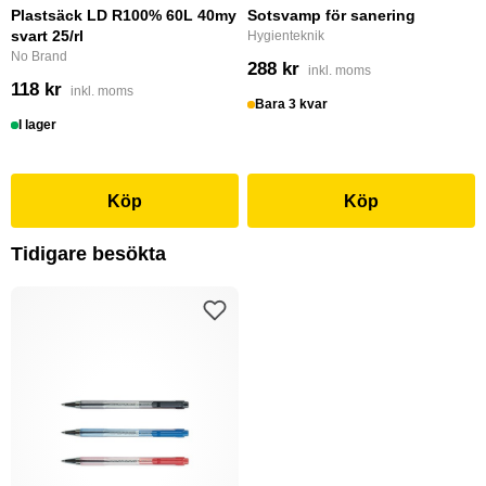
Plastsäck LD R100% 60L 40my
Sotsvamp för sanering
svart 25/rl
Hygienteknik
No Brand
288 kr
inkl. moms
118 kr
inkl. moms
Bara 3 kvar
I lager
Köp
Köp
Tidigare besökta