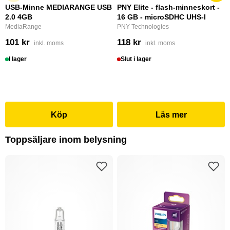
USB-Minne MEDIARANGE USB
PNY Elite - flash-minneskort -
2.0 4GB
16 GB - microSDHC UHS-I
MediaRange
PNY Technologies
101 kr
118 kr
inkl. moms
inkl. moms
I lager
Slut i lager
Köp
Läs mer
Toppsäljare inom belysning