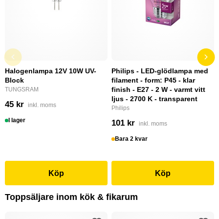
Halogenlampa 12V 10W UV-
Philips - LED-glödlampa med
Block
filament - form: P45 - klar
finish - E27 - 2 W - varmt vitt
TUNGSRAM
ljus - 2700 K - transparent
45 kr
inkl. moms
Philips
I lager
101 kr
inkl. moms
Bara 2 kvar
Köp
Köp
Toppsäljare inom kök & fikarum