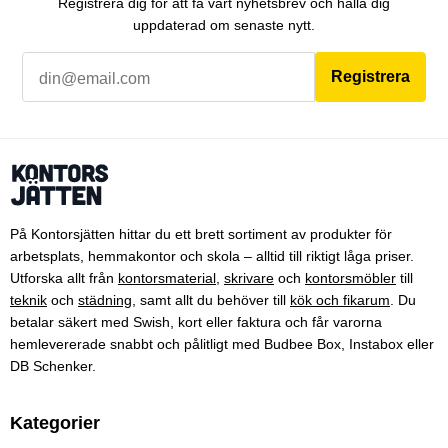
Registrera dig för att få vårt nyhetsbrev och hålla dig
uppdaterad om senaste nytt.
Registrera
På Kontorsjätten hittar du ett brett sortiment av produkter för
arbetsplats, hemmakontor och skola – alltid till riktigt låga priser.
Utforska allt från
kontorsmaterial
,
skrivare
och
kontorsmöbler
till
teknik
och
städning
, samt allt du behöver till
kök och fikarum
. Du
betalar säkert med Swish, kort eller faktura och får varorna
hemlevererade snabbt och pålitligt med Budbee Box, Instabox eller
DB Schenker.
Kategorier