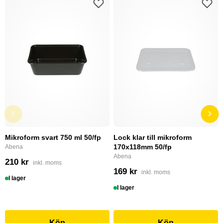
Mikroform svart 750 ml 50/fp
Lock klar till mikroform
170x118mm 50/fp
Abena
Abena
210 kr
inkl. moms
169 kr
inkl. moms
I lager
I lager
Köp
Köp