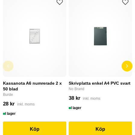
Kassanota A6 numrerade 2 x
Skrivplatta enkel A4 PVC svart
50 blad
No Brand
Burde
38 kr
inkl. moms
28 kr
inkl. moms
I lager
I lager
Köp
Köp