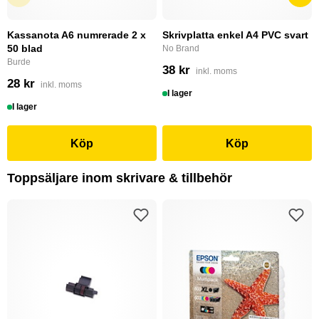
Kassanota A6 numrerade 2 x
Skrivplatta enkel A4 PVC svart
50 blad
No Brand
Burde
38 kr
inkl. moms
28 kr
inkl. moms
I lager
I lager
Köp
Köp
Toppsäljare inom skrivare & tillbehör