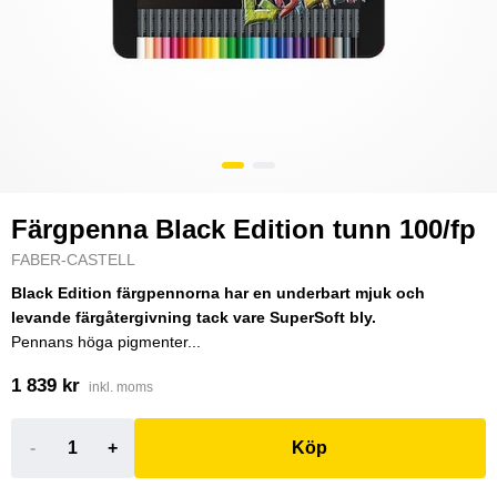
Färgpenna Black Edition tunn 100/fp
FABER-CASTELL
Black Edition färgpennorna har en underbart mjuk och
levande färgåtergivning tack vare SuperSoft bly.
Pennans höga pigmenter...
1 839 kr
inkl. moms
-
+
Köp