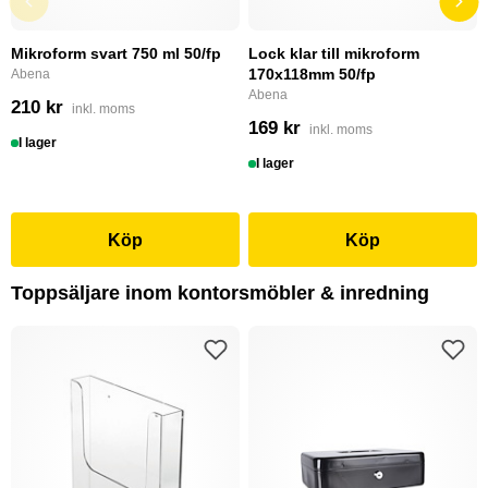
Mikroform svart 750 ml 50/fp
Lock klar till mikroform
170x118mm 50/fp
Abena
Abena
210 kr
inkl. moms
169 kr
inkl. moms
I lager
I lager
Köp
Köp
Toppsäljare inom kontorsmöbler & inredning