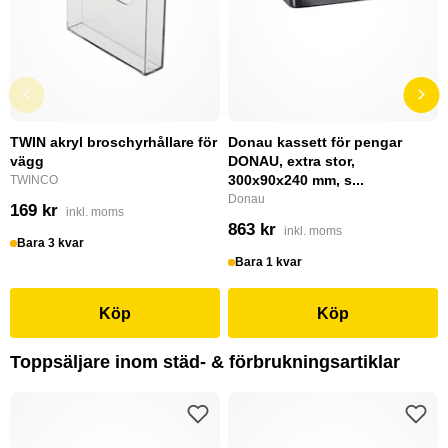
TWIN akryl broschyrhållare för
Donau kassett för pengar
vägg
DONAU, extra stor,
300x90x240 mm, s...
TWINCO
Donau
169 kr
inkl. moms
863 kr
inkl. moms
Bara 3 kvar
Bara 1 kvar
Köp
Köp
Toppsäljare inom städ- & förbrukningsartiklar