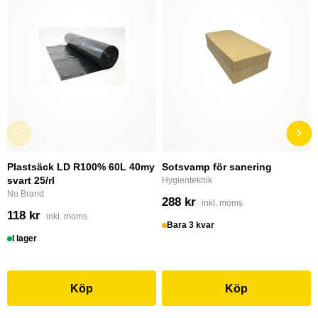
Plastsäck LD R100% 60L 40my
Sotsvamp för sanering
svart 25/rl
Hygienteknik
No Brand
288 kr
inkl. moms
118 kr
inkl. moms
Bara 3 kvar
I lager
Köp
Köp