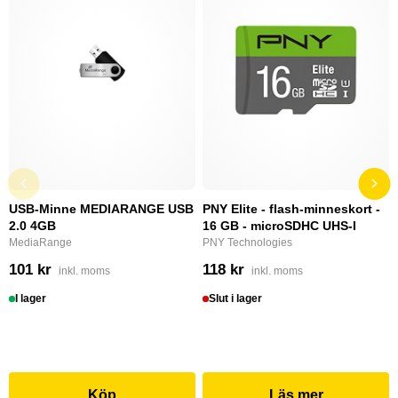
USB-Minne MEDIARANGE USB
PNY Elite - flash-minneskort -
2.0 4GB
16 GB - microSDHC UHS-I
MediaRange
PNY Technologies
101 kr
118 kr
inkl. moms
inkl. moms
I lager
Slut i lager
Köp
Läs mer