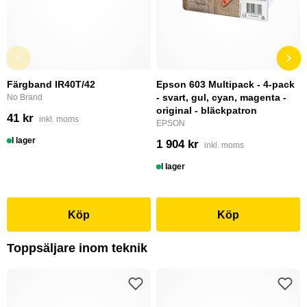
Färgband IR40T/42
Epson 603 Multipack - 4-pack
- svart, gul, cyan, magenta -
No Brand
original - bläckpatron
41 kr
inkl. moms
EPSON
I lager
1 904 kr
inkl. moms
I lager
Köp
Köp
Toppsäljare inom teknik