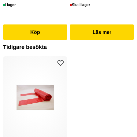
I lager
Slut i lager
Köp
Läs mer
Tidigare besökta