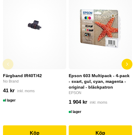
Färgband IR40T/42
Epson 603 Multipack - 4-pack
- svart, gul, cyan, magenta -
No Brand
original - bläckpatron
41 kr
inkl. moms
EPSON
I lager
1 904 kr
inkl. moms
I lager
Köp
Köp