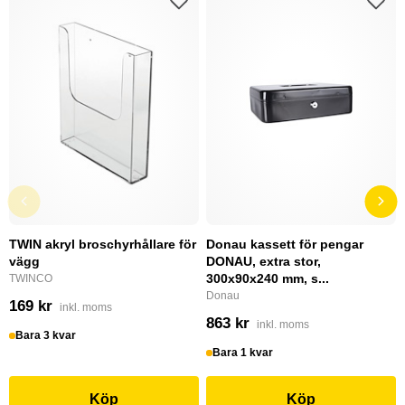
TWIN akryl broschyrhållare för
Donau kassett för pengar
vägg
DONAU, extra stor,
300x90x240 mm, s...
TWINCO
Donau
169 kr
inkl. moms
863 kr
inkl. moms
Bara 3 kvar
Bara 1 kvar
Köp
Köp