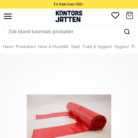
Fri frakt över 499:-
Hem
Produkter
Hem & Hushåll
Städ, Tvätt & Hygien
Hygien
Pås