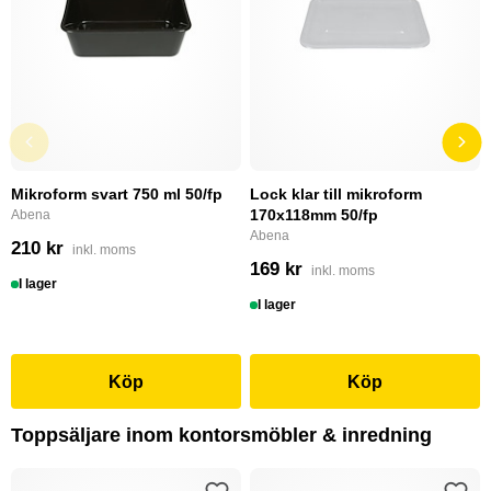
Mikroform svart 750 ml 50/fp
Lock klar till mikroform
170x118mm 50/fp
Abena
Abena
210 kr
inkl. moms
169 kr
inkl. moms
I lager
I lager
Köp
Köp
Toppsäljare inom kontorsmöbler & inredning