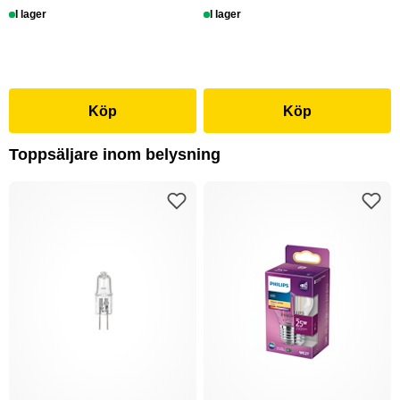
I lager
I lager
Köp
Köp
Toppsäljare inom belysning