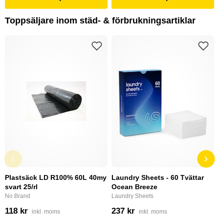
Toppsäljare inom städ- & förbrukningsartiklar
Plastsäck LD R100% 60L 40my
Laundry Sheets - 60 Tvättar
svart 25/rl
Ocean Breeze
No Brand
Laundry Sheets
118 kr
237 kr
inkl. moms
inkl. moms