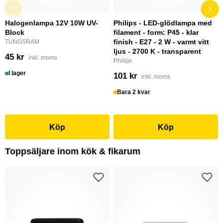
Halogenlampa 12V 10W UV-
Philips - LED-glödlampa med
Block
filament - form: P45 - klar
finish - E27 - 2 W - varmt vitt
TUNGSRAM
ljus - 2700 K - transparent
45 kr
inkl. moms
Philips
I lager
101 kr
inkl. moms
Bara 2 kvar
Köp
Köp
Toppsäljare inom kök & fikarum