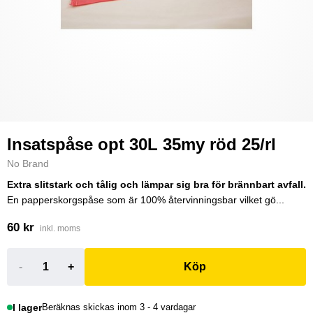
Insatspåse opt 30L 35my röd 25/rl
No Brand
Extra slitstark och tålig och lämpar sig bra för brännbart avfall.
En papperskorgspåse som är 100% återvinningsbar vilket gö...
60 kr
inkl. moms
-
+
Köp
I lager
Beräknas skickas inom 3 - 4 vardagar