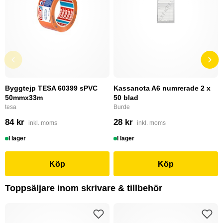
Byggtejp TESA 60399 sPVC
Kassanota A6 numrerade 2 x
50mmx33m
50 blad
tesa
Burde
84 kr
28 kr
inkl. moms
inkl. moms
I lager
I lager
Köp
Köp
Toppsäljare inom skrivare & tillbehör