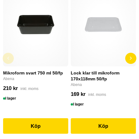
Mikroform svart 750 ml 50/fp
Lock klar till mikroform
170x118mm 50/fp
Abena
Abena
210 kr
inkl. moms
169 kr
inkl. moms
I lager
I lager
Köp
Köp