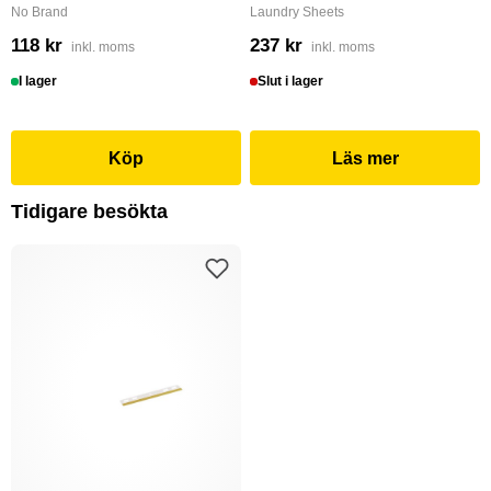
No Brand
Laundry Sheets
118 kr
237 kr
inkl. moms
inkl. moms
I lager
Slut i lager
Köp
Läs mer
Tidigare besökta