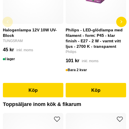
Halogenlampa 12V 10W UV-
Philips - LED-glödlampa med
Block
filament - form: P45 - klar
finish - E27 - 2 W - varmt vitt
TUNGSRAM
ljus - 2700 K - transparent
45 kr
inkl. moms
Philips
I lager
101 kr
inkl. moms
Bara 2 kvar
Köp
Köp
Toppsäljare inom kök & fikarum