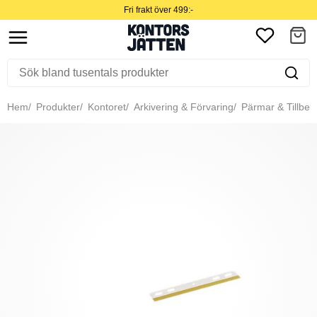
Fri frakt över 499:-
Hem
Produkter
Kontoret
Arkivering & Förvaring
Pärmar & Tillbeh