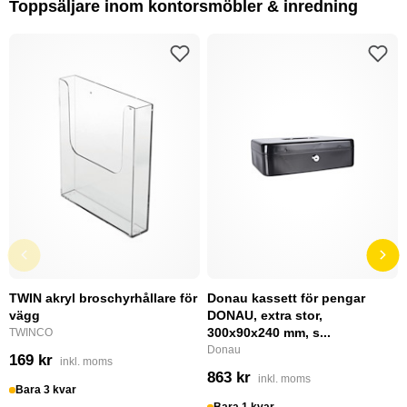
Toppsäljare inom kontorsmöbler & inredning
TWIN akryl broschyrhållare för
Donau kassett för pengar
vägg
DONAU, extra stor,
300x90x240 mm, s...
TWINCO
Donau
169 kr
inkl. moms
863 kr
inkl. moms
Bara 3 kvar