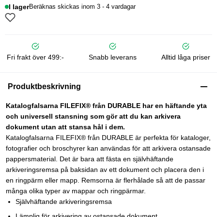
I lager
Beräknas skickas inom 3 - 4 vardagar
Fri frakt över 499:-
Snabb leverans
Alltid låga priser
Produktbeskrivning
Katalogfalsarna FILEFIX® från DURABLE har en häftande yta
och universell stansning som gör att du kan arkivera
dokument utan att stansa hål i dem.
Katalogfalsarna FILEFIX® från DURABLE är perfekta för kataloger,
fotografier och broschyrer kan användas för att arkivera ostansade
pappersmaterial. Det är bara att fästa en självhäftande
arkiveringsremsa på baksidan av ett dokument och placera den i
en ringpärm eller mapp. Remsorna är flerhålade så att de passar
många olika typer av mappar och ringpärmar.
Självhäftande arkiveringsremsa
Lämplig för arkivering av ostansade dokument