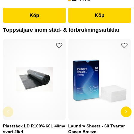
Bara 1 kvar
Köp
Köp
Toppsäljare inom städ- & förbrukningsartiklar
Plastsäck LD R100% 60L 40my
Laundry Sheets - 60 Tvättar
svart 25/rl
Ocean Breeze