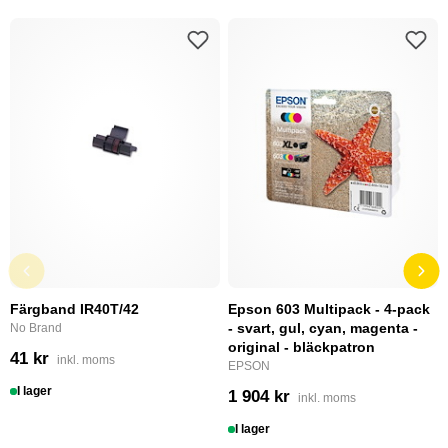
Färgband IR40T/42
Epson 603 Multipack - 4-pack
- svart, gul, cyan, magenta -
No Brand
original - bläckpatron
41 kr
inkl. moms
EPSON
I lager
1 904 kr
inkl. moms
I lager