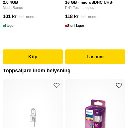
2.0 4GB
16 GB - microSDHC UHS-I
MediaRange
PNY Technologies
101 kr
118 kr
inkl. moms
inkl. moms
I lager
Slut i lager
Köp
Läs mer
Toppsäljare inom belysning