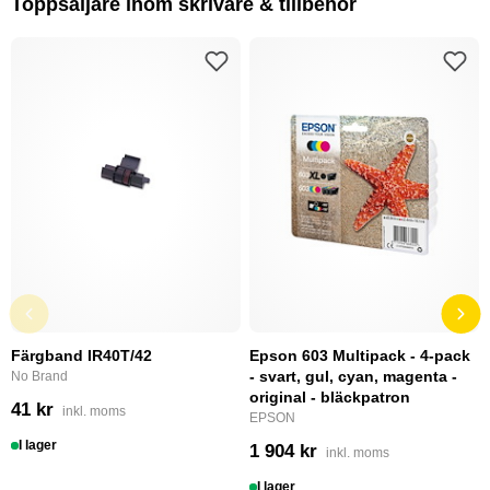
Toppsäljare inom skrivare & tillbehör
Färgband IR40T/42
Epson 603 Multipack - 4-pack
- svart, gul, cyan, magenta -
No Brand
original - bläckpatron
41 kr
inkl. moms
EPSON
I lager
1 904 kr
inkl. moms
I lager