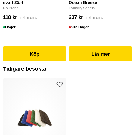
svart 25/rl
Ocean Breeze
No Brand
Laundry Sheets
118 kr
237 kr
inkl. moms
inkl. moms
I lager
Slut i lager
Köp
Läs mer
Tidigare besökta