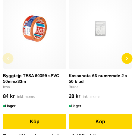
Byggtejp TESA 60399 sPVC
Kassanota A6 numrerade 2 x
50mmx33m
50 blad
tesa
Burde
84 kr
28 kr
inkl. moms
inkl. moms
I lager
I lager
Köp
Köp