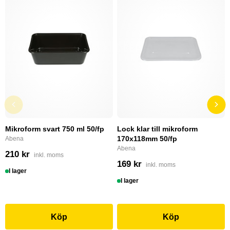
Mikroform svart 750 ml 50/fp
Lock klar till mikroform
170x118mm 50/fp
Abena
Abena
210 kr
inkl. moms
169 kr
inkl. moms
I lager
I lager
Köp
Köp