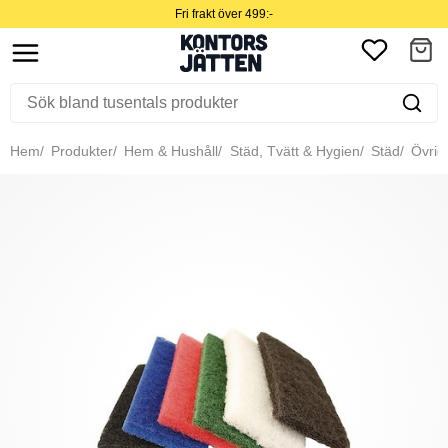
Fri frakt över 499:-
Hem
Produkter
Hem & Hushåll
Städ, Tvätt & Hygien
Städ
Övrig 