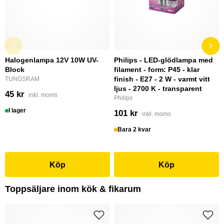
Halogenlampa 12V 10W UV-
Philips - LED-glödlampa med
Block
filament - form: P45 - klar
finish - E27 - 2 W - varmt vitt
TUNGSRAM
ljus - 2700 K - transparent
45 kr
inkl. moms
Philips
I lager
101 kr
inkl. moms
Bara 2 kvar
Köp
Köp
Toppsäljare inom kök & fikarum