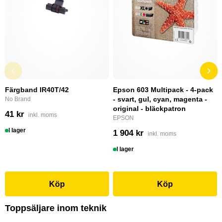
Färgband IR40T/42
Epson 603 Multipack - 4-pack
- svart, gul, cyan, magenta -
No Brand
original - bläckpatron
41 kr
inkl. moms
EPSON
I lager
1 904 kr
inkl. moms
I lager
Köp
Köp
Toppsäljare inom teknik