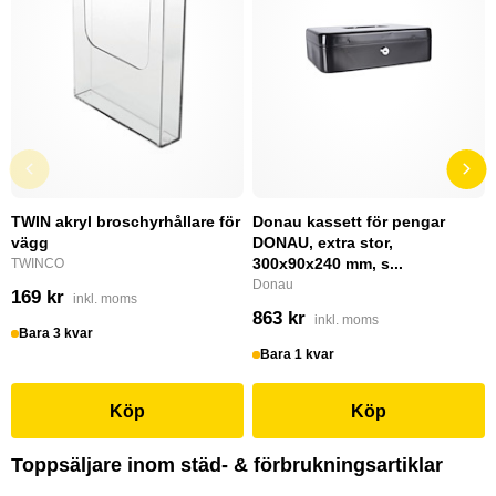
TWIN akryl broschyrhållare för
Donau kassett för pengar
vägg
DONAU, extra stor,
300x90x240 mm, s...
TWINCO
Donau
169 kr
inkl. moms
863 kr
inkl. moms
Bara 3 kvar
Bara 1 kvar
Köp
Köp
Toppsäljare inom städ- & förbrukningsartiklar