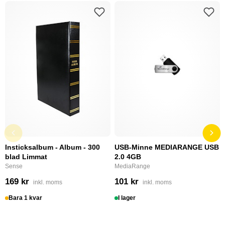
Insticksalbum - Album - 300
USB-Minne MEDIARANGE USB
blad Limmat
2.0 4GB
Sense
MediaRange
169 kr
101 kr
inkl. moms
inkl. moms
Bara 1 kvar
I lager