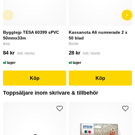
Byggtejp TESA 60399 sPVC
Kassanota A6 numrerade 2 x
50mmx33m
50 blad
tesa
Burde
84 kr
28 kr
inkl. moms
inkl. moms
I lager
I lager
Köp
Köp
Toppsäljare inom skrivare & tillbehör