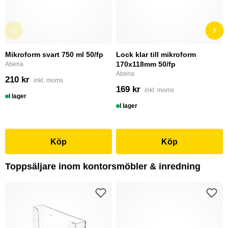
Mikroform svart 750 ml 50/fp
Lock klar till mikroform
170x118mm 50/fp
Abena
Abena
210 kr
inkl. moms
169 kr
inkl. moms
I lager
I lager
Köp
Köp
Toppsäljare inom kontorsmöbler & inredning