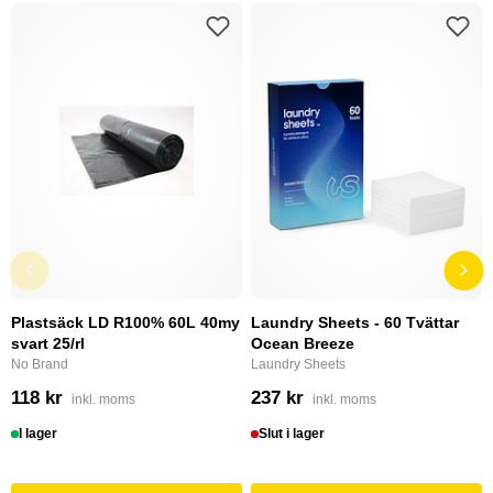
Plastsäck LD R100% 60L 40my
Laundry Sheets - 60 Tvättar
svart 25/rl
Ocean Breeze
No Brand
Laundry Sheets
118 kr
237 kr
inkl. moms
inkl. moms
I lager
Slut i lager