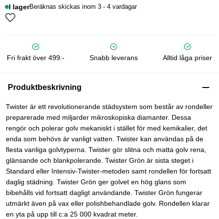
I lager
Beräknas skickas inom 3 - 4 vardagar
Fri frakt över 499:-
Snabb leverans
Alltid låga priser
Produktbeskrivning
Twister är ett revolutionerande städsystem som består av rondeller
preparerade med miljarder mikroskopiska diamanter. Dessa
rengör och polerar golv mekaniskt i stället för med kemikalier, det
enda som behövs är vanligt vatten. Twister kan användas på de
flesta vanliga golvtyperna. Twister gör slitna och matta golv rena,
glänsande och blankpolerande. Twister Grön är sista steget i
Standard eller Intensiv-Twister-metoden samt rondellen för fortsatt
daglig städning. Twister Grön ger golvet en hög glans som
bibehålls vid fortsatt dagligt användande. Twister Grön fungerar
utmärkt även på vax eller polishbehandlade golv. Rondellen klarar
en yta på upp till c:a 25 000 kvadrat meter.