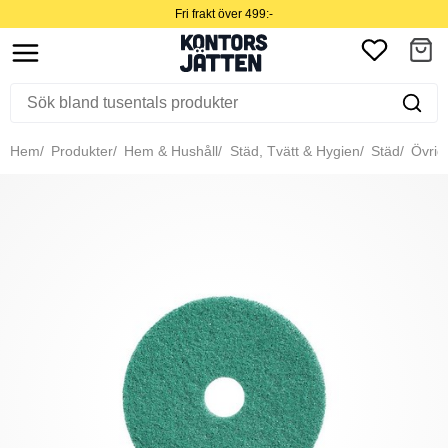
Fri frakt över 499:-
Hem
Produkter
Hem & Hushåll
Städ, Tvätt & Hygien
Städ
Övrig 