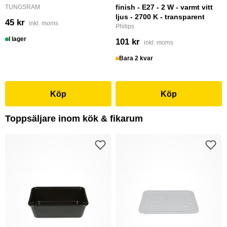
finish - E27 - 2 W - varmt vitt
TUNGSRAM
ljus - 2700 K - transparent
45 kr
inkl. moms
Philips
I lager
101 kr
inkl. moms
Bara 2 kvar
Köp
Köp
Toppsäljare inom kök & fikarum