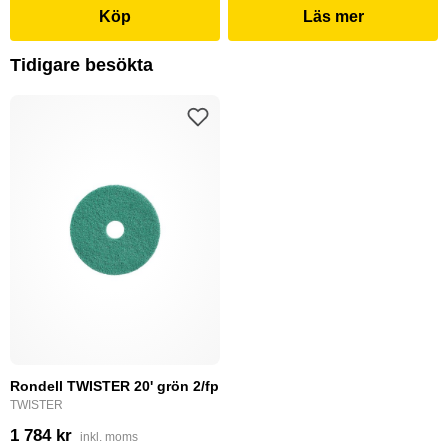
Köp
Läs mer
Tidigare besökta
Rondell TWISTER 20' grön 2/fp
TWISTER
1 784 kr
inkl. moms