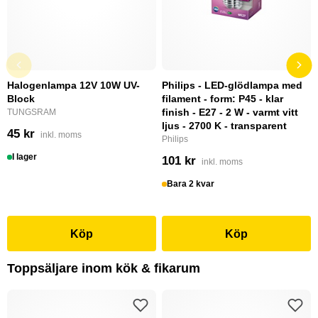
Halogenlampa 12V 10W UV-
Philips - LED-glödlampa med
Block
filament - form: P45 - klar
finish - E27 - 2 W - varmt vitt
TUNGSRAM
ljus - 2700 K - transparent
45 kr
inkl. moms
Philips
I lager
101 kr
inkl. moms
Bara 2 kvar
Köp
Köp
Toppsäljare inom kök & fikarum