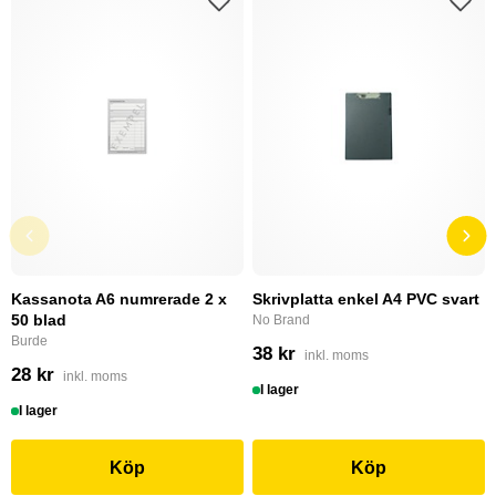
Kassanota A6 numrerade 2 x
Skrivplatta enkel A4 PVC svart
50 blad
No Brand
Burde
38 kr
inkl. moms
28 kr
inkl. moms
I lager
I lager
Köp
Köp