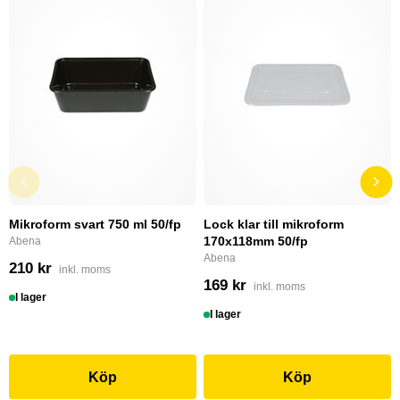
Mikroform svart 750 ml 50/fp
Lock klar till mikroform
170x118mm 50/fp
Abena
Abena
210 kr
inkl. moms
169 kr
inkl. moms
I lager
I lager
Köp
Köp