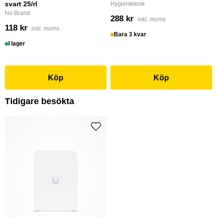
svart 25/rl
Hygienteknik
No Brand
288 kr
inkl. moms
118 kr
inkl. moms
Bara 3 kvar
I lager
Köp
Köp
Tidigare besökta