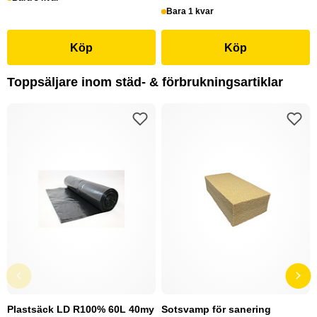
Bara 1 kvar
Köp
Köp
Toppsäljare inom städ- & förbrukningsartiklar
Plastsäck LD R100% 60L 40my
Sotsvamp för sanering