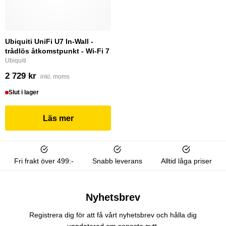
Ubiquiti UniFi U7 In-Wall -
trådlös åtkomstpunkt - Wi-Fi 7
Ubiquiti
2 729 kr
inkl. moms
Slut i lager
Läs mer
Fri frakt över 499:-
Snabb leverans
Alltid låga priser
Nyhetsbrev
Registrera dig för att få vårt nyhetsbrev och hålla dig
uppdaterad om senaste nytt.