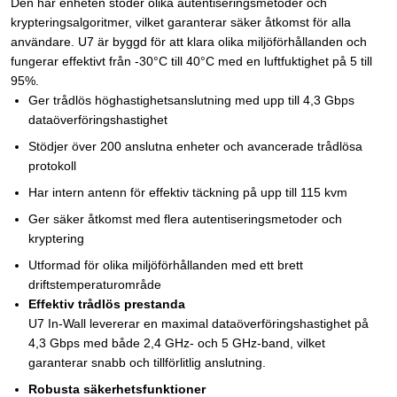
Den här enheten stöder olika autentiseringsmetoder och
krypteringsalgoritmer, vilket garanterar säker åtkomst för alla
användare. U7 är byggd för att klara olika miljöförhållanden och
fungerar effektivt från -30°C till 40°C med en luftfuktighet på 5 till
95%.
Ger trådlös höghastighetsanslutning med upp till 4,3 Gbps
dataöverföringshastighet
Stödjer över 200 anslutna enheter och avancerade trådlösa
protokoll
Har intern antenn för effektiv täckning på upp till 115 kvm
Ger säker åtkomst med flera autentiseringsmetoder och
kryptering
Utformad för olika miljöförhållanden med ett brett
driftstemperaturområde
Effektiv trådlös prestanda
U7 In-Wall levererar en maximal dataöverföringshastighet på
4,3 Gbps med både 2,4 GHz- och 5 GHz-band, vilket
garanterar snabb och tillförlitlig anslutning.
Robusta säkerhetsfunktioner