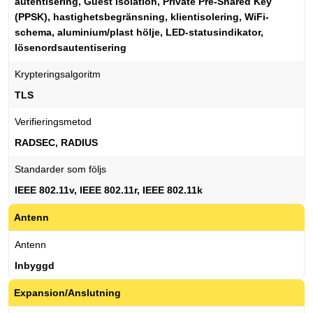
autentisering, Guest Isolation, Private Pre-Shared Key
(PPSK), hastighetsbegränsning, klientisolering, WiFi-
schema, aluminium/plast hölje, LED-statusindikator,
lösenordsautentisering
Krypteringsalgoritm
TLS
Verifieringsmetod
RADSEC, RADIUS
Standarder som följs
IEEE 802.11v, IEEE 802.11r, IEEE 802.11k
Antenn
Antenn
Inbyggd
Expansion/Anslutning