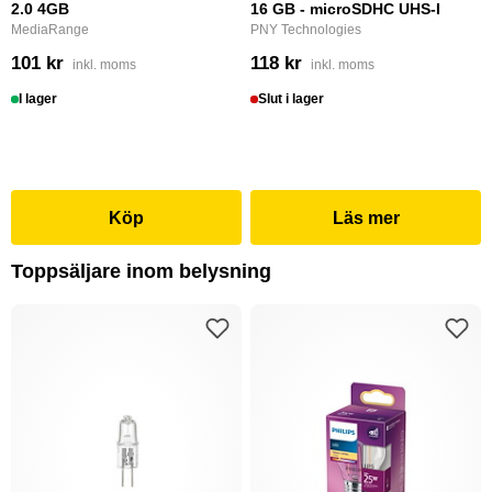
2.0 4GB
16 GB - microSDHC UHS-I
MediaRange
PNY Technologies
101 kr
118 kr
inkl. moms
inkl. moms
I lager
Slut i lager
Köp
Läs mer
Toppsäljare inom belysning