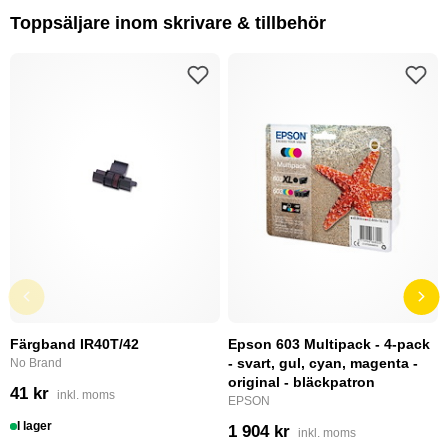
Toppsäljare inom skrivare & tillbehör
Färgband IR40T/42
Epson 603 Multipack - 4-pack
- svart, gul, cyan, magenta -
No Brand
original - bläckpatron
41 kr
inkl. moms
EPSON
I lager
1 904 kr
inkl. moms