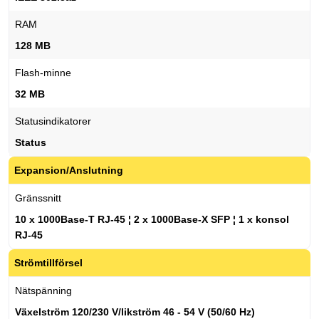
RAM
128 MB
Flash-minne
32 MB
Statusindikatorer
Status
Expansion/Anslutning
Gränssnitt
10 x 1000Base-T RJ-45 ¦ 2 x 1000Base-X SFP ¦ 1 x konsol
RJ-45
Strömtillförsel
Nätspänning
Växelström 120/230 V/likström 46 - 54 V (50/60 Hz)