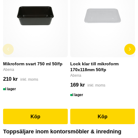
Mikroform svart 750 ml 50/fp
Lock klar till mikroform
170x118mm 50/fp
Abena
Abena
210 kr
inkl. moms
169 kr
inkl. moms
I lager
I lager
Köp
Köp
Toppsäljare inom kontorsmöbler & inredning