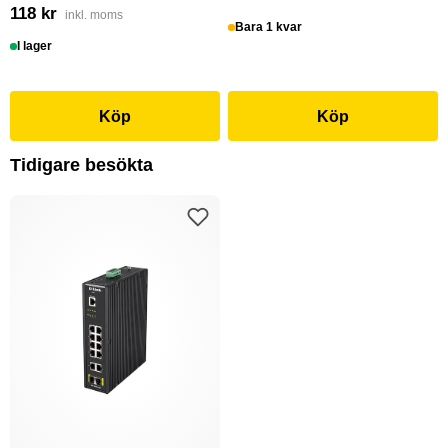
118 kr
inkl. moms
Bara 1 kvar
I lager
Köp
Köp
Tidigare besökta