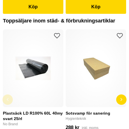
Köp
Köp
Toppsäljare inom städ- & förbrukningsartiklar
Plastsäck LD R100% 60L 40my
Sotsvamp för sanering
svart 25/rl
Hygienteknik
No Brand
288 kr
inkl. moms