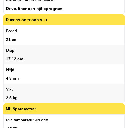
Medföljande programvara
Drivrutiner och hjälpprogram
Dimensioner och vikt
Bredd
21 cm
Djup
17.12 cm
Höjd
4.8 cm
Vikt
2.5 kg
Miljöparametrar
Min temperatur vid drift