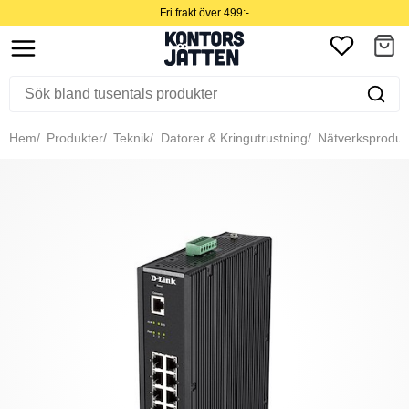
Fri frakt över 499:-
Hem
Produkter
Teknik
Datorer & Kringutrustning
Nätverksproduk