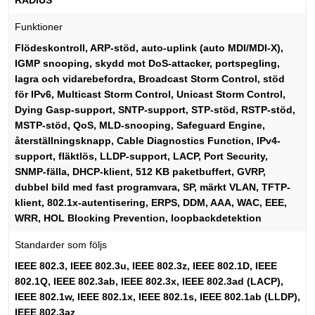
RADIUS
Funktioner
Flödeskontroll, ARP-stöd, auto-uplink (auto MDI/MDI-X),
IGMP snooping, skydd mot DoS-attacker, portspegling,
lagra och vidarebefordra, Broadcast Storm Control, stöd
för IPv6, Multicast Storm Control, Unicast Storm Control,
Dying Gasp-support, SNTP-support, STP-stöd, RSTP-stöd,
MSTP-stöd, QoS, MLD-snooping, Safeguard Engine,
återställningsknapp, Cable Diagnostics Function, IPv4-
support, fläktlös, LLDP-support, LACP, Port Security,
SNMP-fälla, DHCP-klient, 512 KB paketbuffert, GVRP,
dubbel bild med fast programvara, SP, märkt VLAN, TFTP-
klient, 802.1x-autentisering, ERPS, DDM, AAA, WAC, EEE,
WRR, HOL Blocking Prevention, loopbackdetektion
Standarder som följs
IEEE 802.3, IEEE 802.3u, IEEE 802.3z, IEEE 802.1D, IEEE
802.1Q, IEEE 802.3ab, IEEE 802.3x, IEEE 802.3ad (LACP),
IEEE 802.1w, IEEE 802.1x, IEEE 802.1s, IEEE 802.1ab (LLDP),
IEEE 802.3az