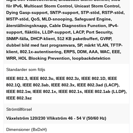
för IPv6, Multicast Storm Control, Unicast Storm Control,
Dying Gasp-support, SNTP-support, STP-stöd, RSTP-stöd,
MSTP-stöd, QoS, MLD-snooping, Safeguard Engine,
återställningsknapp, Cable Diagnostics Function, IPv4-
support, fläktlös, LLDP-support, LACP, Port Security,
SNMP-fälla, DHCP-klient, 512 KB paketbuffert, GVRP,
dubbel bild med fast programvara, SP, märkt VLAN, TFTP-
klient, 802.1x-autentisering, ERPS, DDM, AAA, WAC, EEE,
WRR, HOL Blocking Prevention, loopbackdetektion
Standarder som följs
IEEE 802.3, IEEE 802.3u, IEEE 802.3z, IEEE 802.1D, IEEE
802.1Q, IEEE 802.3ab, IEEE 802.3x, IEEE 802.3ad (LACP),
IEEE 802.1w, IEEE 802.1x, IEEE 802.1s, IEEE 802.1ab (LLDP),
IEEE 802.3az
Strömtillförsel
Växelström 120/230 V/likström 46 - 54 V (50/60 Hz)
Dimensioner (BxDxH)