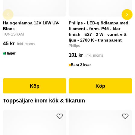
Halogenlampa 12V 10W UV-
Philips - LED-glödlampa med
Block
filament - form: P45 - klar
finish - E27 - 2 W - varmt vitt
TUNGSRAM
ljus - 2700 K - transparent
45 kr
inkl. moms
Philips
I lager
101 kr
inkl. moms
Bara 2 kvar
Köp
Köp
Toppsäljare inom kök & fikarum