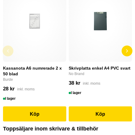
Kassanota A6 numrerade 2 x
Skrivplatta enkel A4 PVC svart
50 blad
No Brand
Burde
38 kr
inkl. moms
28 kr
inkl. moms
I lager
I lager
Köp
Köp
Toppsäljare inom skrivare & tillbehör