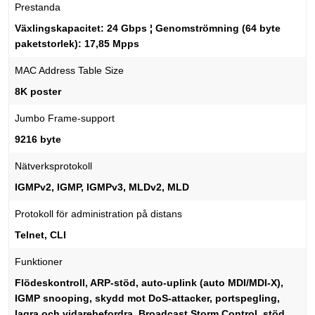
Prestanda
Växlingskapacitet: 24 Gbps ¦ Genomströmning (64 byte
paketstorlek): 17,85 Mpps
MAC Address Table Size
8K poster
Jumbo Frame-support
9216 byte
Nätverksprotokoll
IGMPv2, IGMP, IGMPv3, MLDv2, MLD
Protokoll för administration på distans
Telnet, CLI
Funktioner
Flödeskontroll, ARP-stöd, auto-uplink (auto MDI/MDI-X),
IGMP snooping, skydd mot DoS-attacker, portspegling,
lagra och vidarebefordra, Broadcast Storm Control, stöd