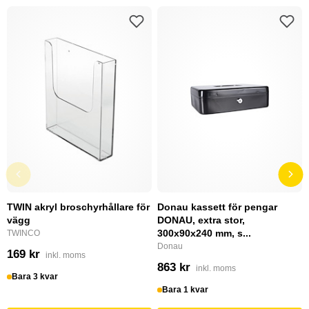
TWIN akryl broschyrhållare för
Donau kassett för pengar
vägg
DONAU, extra stor,
300x90x240 mm, s...
TWINCO
Donau
169 kr
inkl. moms
863 kr
inkl. moms
Bara 3 kvar
Bara 1 kvar