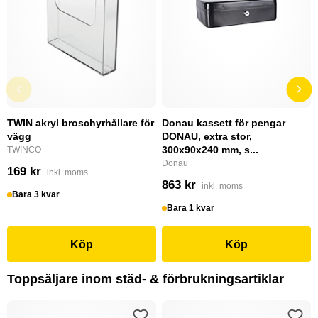
TWIN akryl broschyrhållare för
Donau kassett för pengar
vägg
DONAU, extra stor,
300x90x240 mm, s...
TWINCO
Donau
169 kr
inkl. moms
863 kr
inkl. moms
Bara 3 kvar
Bara 1 kvar
Köp
Köp
Toppsäljare inom städ- & förbrukningsartiklar