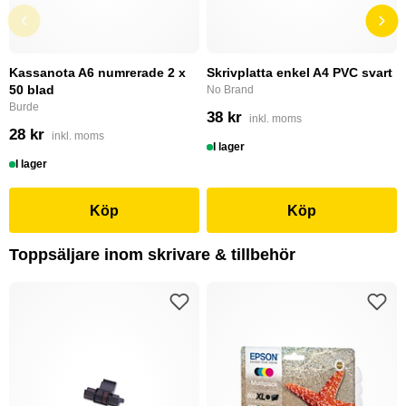
Kassanota A6 numrerade 2 x
Skrivplatta enkel A4 PVC svart
50 blad
No Brand
Burde
38 kr
inkl. moms
28 kr
inkl. moms
I lager
I lager
Köp
Köp
Toppsäljare inom skrivare & tillbehör