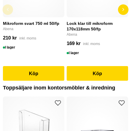
Mikroform svart 750 ml 50/fp
Lock klar till mikroform
170x118mm 50/fp
Abena
Abena
210 kr
inkl. moms
169 kr
inkl. moms
I lager
I lager
Köp
Köp
Toppsäljare inom kontorsmöbler & inredning