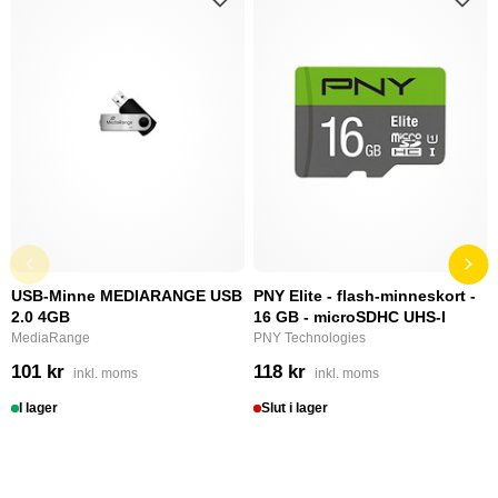
USB-Minne MEDIARANGE USB
PNY Elite - flash-minneskort -
2.0 4GB
16 GB - microSDHC UHS-I
MediaRange
PNY Technologies
101 kr
118 kr
inkl. moms
inkl. moms
I lager
Slut i lager