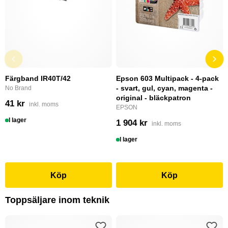
Färgband IR40T/42
Epson 603 Multipack - 4-pack
- svart, gul, cyan, magenta -
No Brand
original - bläckpatron
41 kr
inkl. moms
EPSON
I lager
1 904 kr
inkl. moms
I lager
Köp
Köp
Toppsäljare inom teknik