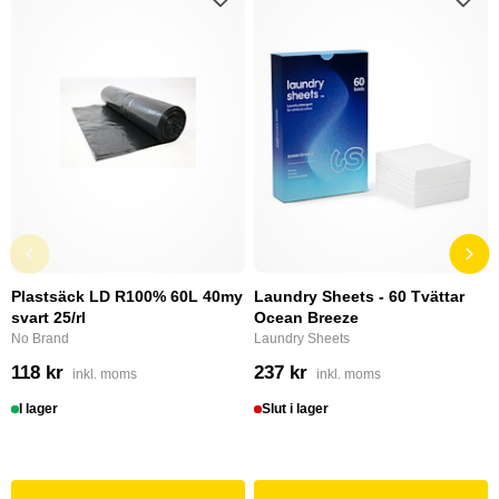
Plastsäck LD R100% 60L 40my
Laundry Sheets - 60 Tvättar
svart 25/rl
Ocean Breeze
No Brand
Laundry Sheets
118 kr
237 kr
inkl. moms
inkl. moms
I lager
Slut i lager