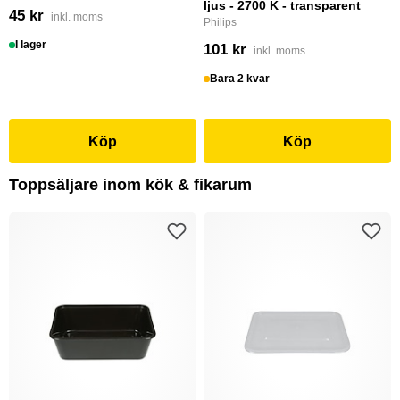
ljus - 2700 K - transparent
45 kr
inkl. moms
Philips
I lager
101 kr
inkl. moms
Bara 2 kvar
Köp
Köp
Toppsäljare inom kök & fikarum