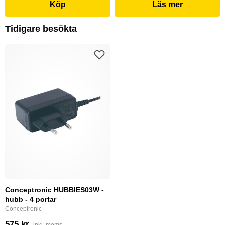
Köp
Läs mer
Tidigare besökta
Conceptronic HUBBIES03W -
hubb - 4 portar
Conceptronic
575 kr