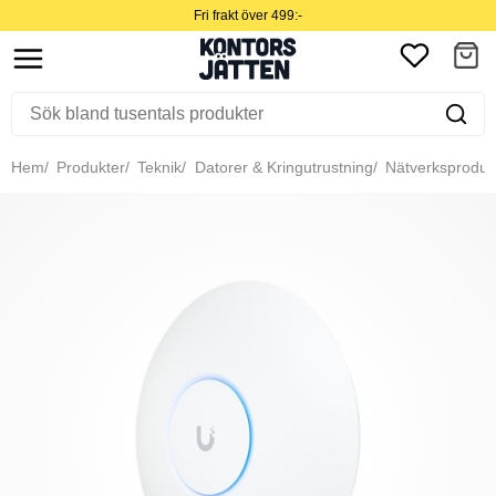
Fri frakt över 499:-
Hem
Produkter
Teknik
Datorer & Kringutrustning
Nätverksproduk