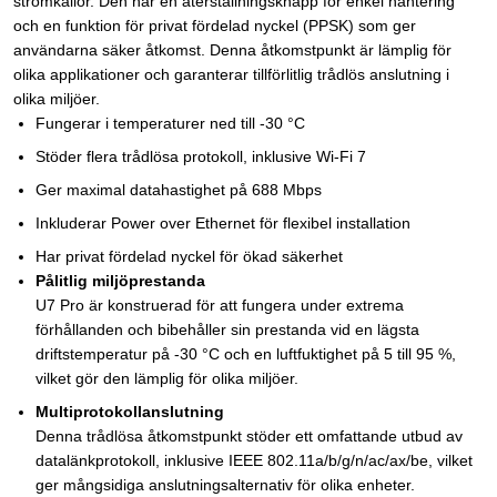
strömkällor. Den har en återställningsknapp för enkel hantering
och en funktion för privat fördelad nyckel (PPSK) som ger
användarna säker åtkomst. Denna åtkomstpunkt är lämplig för
olika applikationer och garanterar tillförlitlig trådlös anslutning i
olika miljöer.
Fungerar i temperaturer ned till -30 °C
Stöder flera trådlösa protokoll, inklusive Wi-Fi 7
Ger maximal datahastighet på 688 Mbps
Inkluderar Power over Ethernet för flexibel installation
Har privat fördelad nyckel för ökad säkerhet
Pålitlig miljöprestanda
U7 Pro är konstruerad för att fungera under extrema
förhållanden och bibehåller sin prestanda vid en lägsta
driftstemperatur på -30 °C och en luftfuktighet på 5 till 95 %,
vilket gör den lämplig för olika miljöer.
Multiprotokollanslutning
Denna trådlösa åtkomstpunkt stöder ett omfattande utbud av
datalänkprotokoll, inklusive IEEE 802.11a/b/g/n/ac/ax/be, vilket
ger mångsidiga anslutningsalternativ för olika enheter.