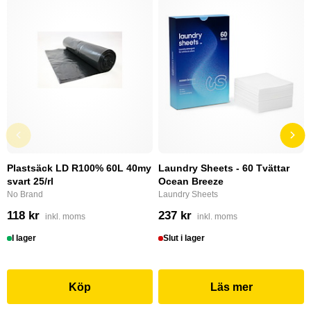
Plastsäck LD R100% 60L 40my
Laundry Sheets - 60 Tvättar
svart 25/rl
Ocean Breeze
No Brand
Laundry Sheets
118 kr
237 kr
inkl. moms
inkl. moms
I lager
Slut i lager
Köp
Läs mer