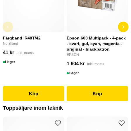
Färgband IR40T/42
Epson 603 Multipack - 4-pack
- svart, gul, cyan, magenta -
No Brand
original - bläckpatron
41 kr
inkl. moms
EPSON
I lager
1 904 kr
inkl. moms
I lager
Köp
Köp
Toppsäljare inom teknik