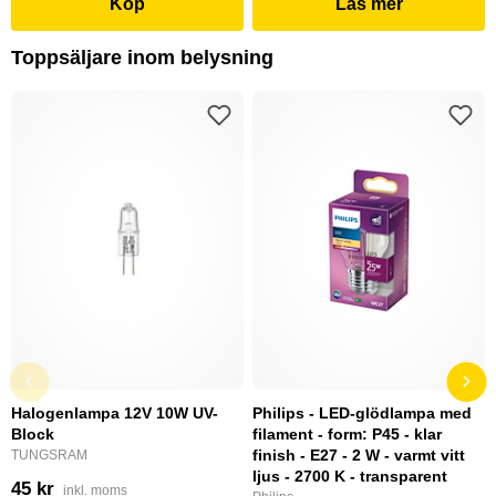
Köp
Läs mer
Toppsäljare inom belysning
Halogenlampa 12V 10W UV-
Philips - LED-glödlampa med
Block
filament - form: P45 - klar
finish - E27 - 2 W - varmt vitt
TUNGSRAM
ljus - 2700 K - transparent
45 kr
inkl. moms