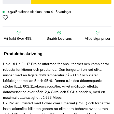
I lager
Beräknas skickas inom 4 - 5 vardagar
Fri frakt över 499:-
Snabb leverans
Alltid låga priser
Produktbeskrivning
Ubiquiti UniFi U7 Pro är utformad för anslutbarhet och kombinerar
robusta funktioner och prestanda. Den fungerar i en rad olika
miljöer med en lägsta driftstemperatur på -30 °C och klarar
luftfuktighet mellan 5 och 95 %. Denna trådlösa åtkomstpunkt
stöder IEEE 802.11a/b/g/n/ac/ax/be, vilket möjliggör effektiv
dataöverföring över både 2,4 GHz- och 5 GHz-banden, med en
maximal datahastighet på 688 Mbps.
U7 Pro är utrustad med Power over Ethernet (PoE+) och förbättrar
installationsflexibiliteten genom att eliminera behovet av separata