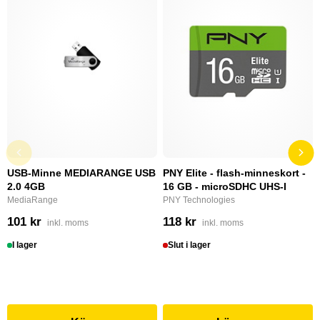
USB-Minne MEDIARANGE USB
PNY Elite - flash-minneskort -
2.0 4GB
16 GB - microSDHC UHS-I
MediaRange
PNY Technologies
101 kr
118 kr
inkl. moms
inkl. moms
I lager
Slut i lager