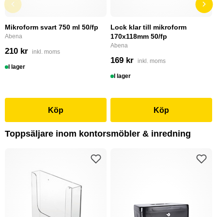
Mikroform svart 750 ml 50/fp
Lock klar till mikroform
170x118mm 50/fp
Abena
Abena
210 kr
inkl. moms
169 kr
inkl. moms
I lager
I lager
Köp
Köp
Toppsäljare inom kontorsmöbler & inredning