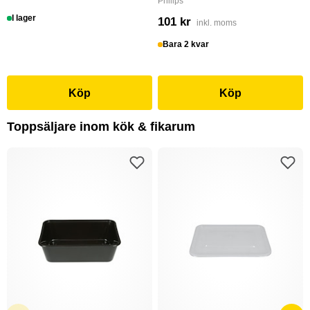
Philips
I lager
101 kr
inkl. moms
Bara 2 kvar
Köp
Köp
Toppsäljare inom kök & fikarum