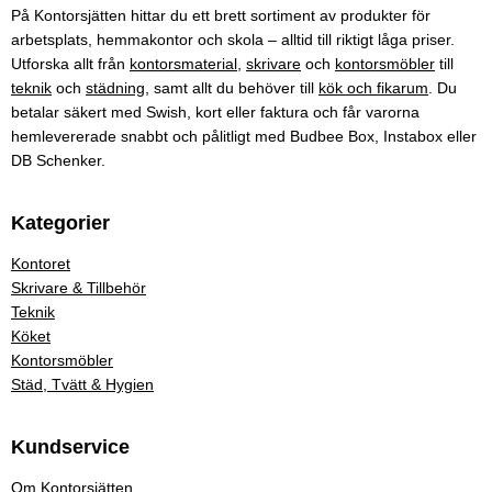
På Kontorsjätten hittar du ett brett sortiment av produkter för
arbetsplats, hemmakontor och skola – alltid till riktigt låga priser.
Utforska allt från
kontorsmaterial
,
skrivare
och
kontorsmöbler
till
teknik
och
städning
, samt allt du behöver till
kök och fikarum
. Du
betalar säkert med Swish, kort eller faktura och får varorna
hemlevererade snabbt och pålitligt med Budbee Box, Instabox eller
DB Schenker.
Kategorier
Kontoret
Skrivare & Tillbehör
Teknik
Köket
Kontorsmöbler
Städ, Tvätt & Hygien
Kundservice
Om Kontorsjätten