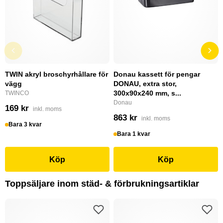
TWIN akryl broschyrhållare för
Donau kassett för pengar
vägg
DONAU, extra stor,
300x90x240 mm, s...
TWINCO
Donau
169 kr
inkl. moms
863 kr
inkl. moms
Bara 3 kvar
Bara 1 kvar
Köp
Köp
Toppsäljare inom städ- & förbrukningsartiklar