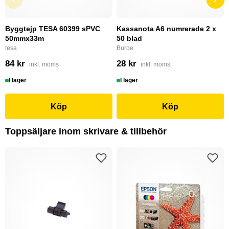
Byggtejp TESA 60399 sPVC
Kassanota A6 numrerade 2 x
50mmx33m
50 blad
tesa
Burde
84 kr
28 kr
inkl. moms
inkl. moms
I lager
I lager
Köp
Köp
Toppsäljare inom skrivare & tillbehör