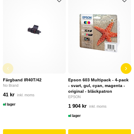
Färgband IR40T/42
Epson 603 Multipack - 4-pack
- svart, gul, cyan, magenta -
No Brand
original - bläckpatron
41 kr
inkl. moms
EPSON
I lager
1 904 kr
inkl. moms
I lager