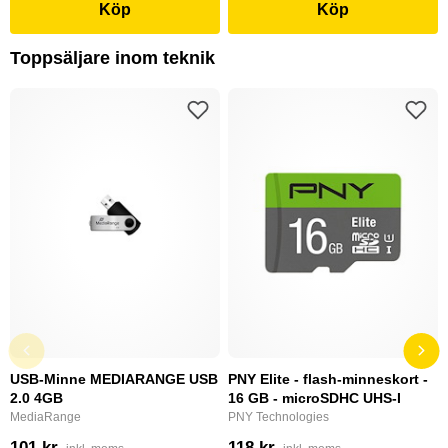
Köp
Köp
Toppsäljare inom teknik
USB-Minne MEDIARANGE USB
PNY Elite - flash-minneskort -
2.0 4GB
16 GB - microSDHC UHS-I
MediaRange
PNY Technologies
101 kr
118 kr