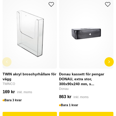
TWIN akryl broschyrhållare för
Donau kassett för pengar
vägg
DONAU, extra stor,
300x90x240 mm, s...
TWINCO
Donau
169 kr
inkl. moms
863 kr
inkl. moms
Bara 3 kvar
Bara 1 kvar