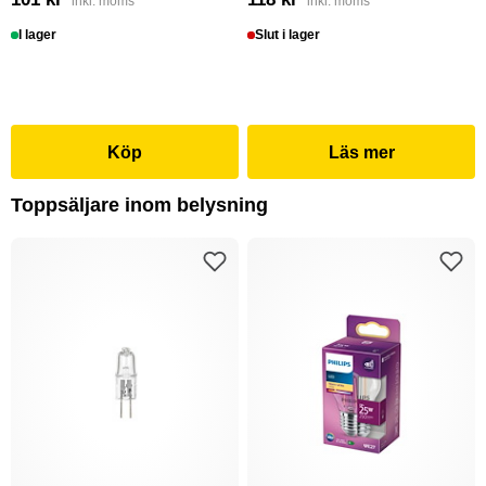
inkl. moms
inkl. moms
I lager
Slut i lager
Köp
Läs mer
Toppsäljare inom belysning