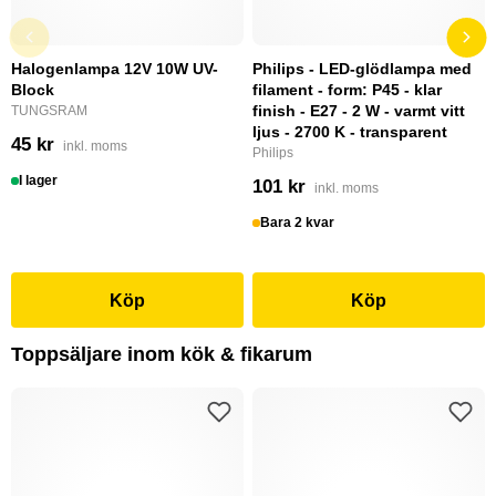
Halogenlampa 12V 10W UV-
Philips - LED-glödlampa med
Block
filament - form: P45 - klar
finish - E27 - 2 W - varmt vitt
TUNGSRAM
ljus - 2700 K - transparent
45 kr
inkl. moms
Philips
I lager
101 kr
inkl. moms
Bara 2 kvar
Köp
Köp
Toppsäljare inom kök & fikarum