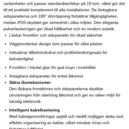
rackenheter och passar standardstorlekar på 19 tum, vilket gör det
till ett praktiskt komplement till alla installationer. De löstagbara
sidopanelerna och 180° dörröppning förbättrar tillgängligheten,
medan IP20-skyddet ger sinnesfrid i olika miljöer. Den eleganta
pulverlackeringen ger ökad hållbarhet och en modern estetik.
Låsbar frontdörr och sidopaneler för ökad säkerhet
Väggmonterbar design som passar för olika platser
Inkluderar tillbehörsfodral och jordförbindningssats för
bekvämlighet
Frontdörr i härdat glas för god insyn i innehållet
Avtagbara sidopaneler för enkel åtkomst
Säkra låsmekanismer
Den låsbara frontdörren och sidopanelerna skyddar
utrustningen från obehörig åtkomst och ger en säker miljö för
känslig elektronik.
Intelligent kabelhantering
Med kabelgenomföringar upptill och nedtill möjliggör detta rack
effektiv organisering av kablar, vilket minskar röran och