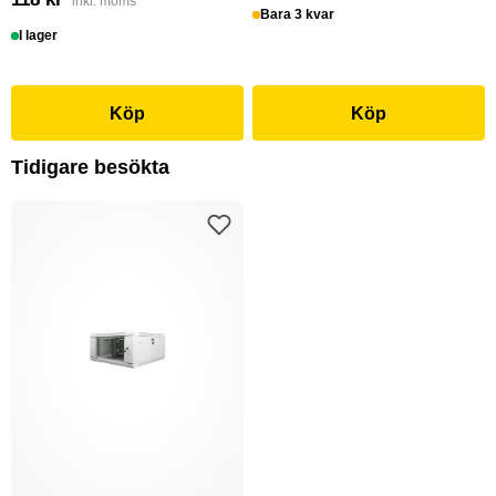
inkl. moms
Bara 3 kvar
I lager
Köp
Köp
Tidigare besökta