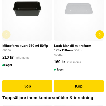
Mikroform svart 750 ml 50/fp
Lock klar till mikroform
170x118mm 50/fp
Abena
Abena
210 kr
inkl. moms
169 kr
inkl. moms
I lager
I lager
Köp
Köp
Toppsäljare inom kontorsmöbler & inredning