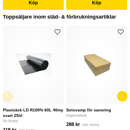
Köp
Köp
Toppsäljare inom städ- & förbrukningsartiklar
Plastsäck LD R100% 60L 40my
Sotsvamp för sanering
svart 25/rl
Hygienteknik
No Brand
288 kr
inkl. moms
118 kr