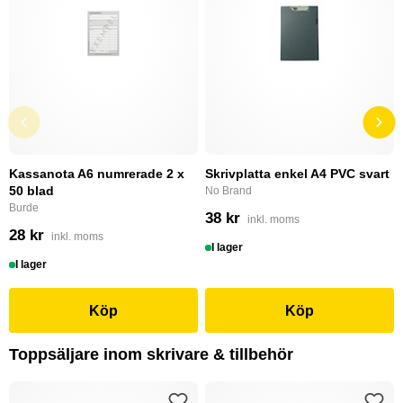
Kassanota A6 numrerade 2 x
Skrivplatta enkel A4 PVC svart
50 blad
No Brand
Burde
38 kr
inkl. moms
28 kr
inkl. moms
I lager
I lager
Köp
Köp
Toppsäljare inom skrivare & tillbehör