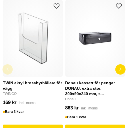
TWIN akryl broschyrhållare för
Donau kassett för pengar
vägg
DONAU, extra stor,
300x90x240 mm, s...
TWINCO
Donau
169 kr
inkl. moms
863 kr
inkl. moms
Bara 3 kvar
Bara 1 kvar