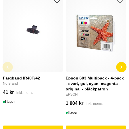
Färgband IR40T/42
Epson 603 Multipack - 4-pack
- svart, gul, cyan, magenta -
No Brand
original - bläckpatron
41 kr
inkl. moms
EPSON
I lager
1 904 kr
inkl. moms
I lager