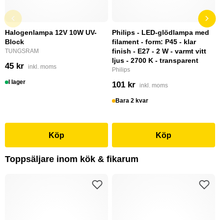
Halogenlampa 12V 10W UV-
Philips - LED-glödlampa med
Block
filament - form: P45 - klar
finish - E27 - 2 W - varmt vitt
TUNGSRAM
ljus - 2700 K - transparent
45 kr
inkl. moms
Philips
I lager
101 kr
inkl. moms
Bara 2 kvar
Köp
Köp
Toppsäljare inom kök & fikarum