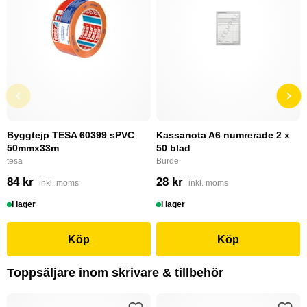
Byggtejp TESA 60399 sPVC
Kassanota A6 numrerade 2 x
50mmx33m
50 blad
tesa
Burde
84 kr
28 kr
inkl. moms
inkl. moms
I lager
I lager
Köp
Köp
Toppsäljare inom skrivare & tillbehör