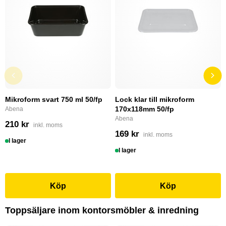
Mikroform svart 750 ml 50/fp
Lock klar till mikroform
170x118mm 50/fp
Abena
Abena
210 kr
inkl. moms
169 kr
inkl. moms
I lager
I lager
Köp
Köp
Toppsäljare inom kontorsmöbler & inredning