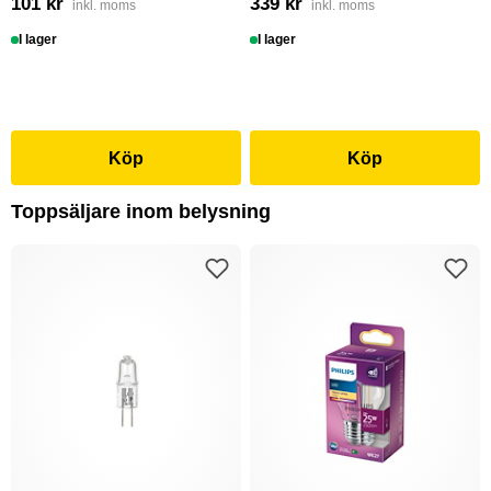
101 kr
339 kr
inkl. moms
inkl. moms
I lager
I lager
Köp
Köp
Toppsäljare inom belysning