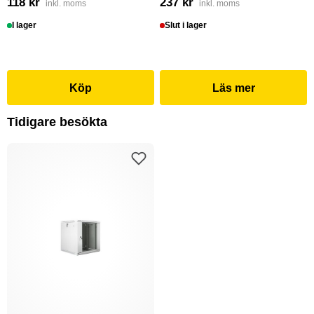
118 kr
237 kr
inkl. moms
inkl. moms
I lager
Slut i lager
Köp
Läs mer
Tidigare besökta