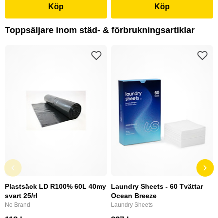
Köp
Köp
Toppsäljare inom städ- & förbrukningsartiklar
Plastsäck LD R100% 60L 40my
Laundry Sheets - 60 Tvättar
svart 25/rl
Ocean Breeze
No Brand
Laundry Sheets